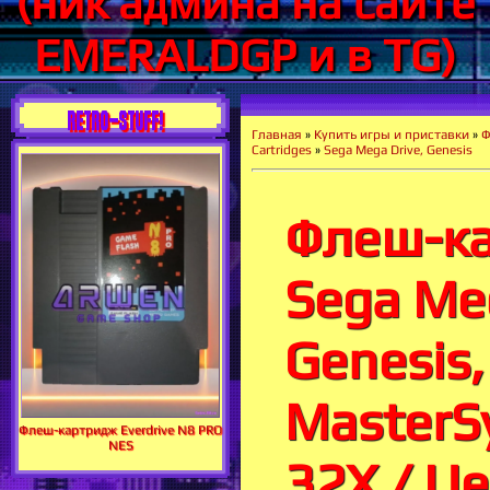
(ник админа на сайте
EMERALDGP и в TG)
RETRO-STUFF!
Главная
»
Купить игры и приставки
»
Ф
Cartridges
»
Sega Mega Drive, Genesis
Флеш-к
Sega Me
Genesis,
MasterS
Флеш-картридж Everdrive N8 PRO
NES
32X / Це