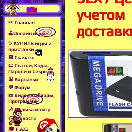
MENU
учетом
🗝 Главная
доставк
🕹Онлайн игры
✨ КУПИТЬ игры и
приставки
💾 Скачать
📜 Статьи, Коды,
Пароли и Секреты
🎴 Картинки
💬 Форум
📼 Видео - Обзоры,
Программы
🎶 Музыка из игр
🖅 Новости
🎓 F.A.Q