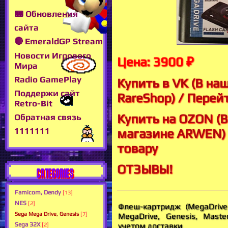
📟 Обновления
сайта
🔴 EmeraldGP Stream
Новости Игрового
Цена: 3900 ₽
Мира
Radio GamePlay
Купить в VK (В на
Поддержи сайт
RareShop) / Перей
Retro-Bit
Купить на OZON (
Обратная связь
1111111
магазине ARWEN) 
товару
ОТЗЫВЫ!
CATEGORIES
Famicom, Dendy
[13]
NES
[2]
Флеш-картридж (MegaDriver
Sega Mega Drive, Genesis
[7]
MegaDrive, Genesis, Mast
Sega 32X
учетом доставки
[2]