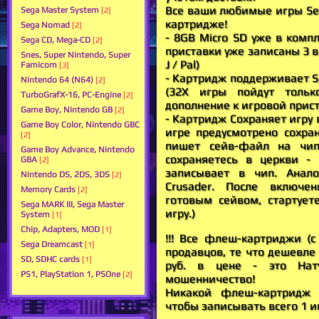
Все ваши любимые игры Seg
Sega Master System
[2]
картридже!
Sega Nomad
[2]
- 8GB Micro SD уже в комп
Sega CD, Mega-CD
[2]
приставки уже записаны 3 в
Snes, Super Nintendo, Super
J / Pal)
Famicom
[3]
- Картридж поддерживает S
Nintendo 64 (N64)
[2]
(32X игры пойдут толь
TurboGrafX-16, PC-Engine
[2]
дополнение к игровой прист
Game Boy, Nintendo GB
[2]
- Картридж Сохраняет игру 
Game Boy Color, Nintendo GBC
игре предусмотрено сохран
[2]
пишет сейв-файл на чип
Game Boy Advance, Nintendo
сохраняетесь в церкви -
GBA
[2]
записывает в чип. Анало
Nintendo DS, 2DS, 3DS
[2]
Crusader. После включе
Memory Cards
[2]
готовым сейвом, стартует
Sega MARK III, Sega Master
игру.)
System
[1]
Chip, Adapters, MOD
[1]
!!! Все флеш-картриджи (с
Sega Dreamcast
[1]
продавцов, те что дешевле
SD, SDHC cards
[1]
руб. в цене - это Нат
PS1, PlayStation 1, PSOne
[2]
мошенничество!
Никакой флеш-картридж н
чтобы записывать всего 1 иг