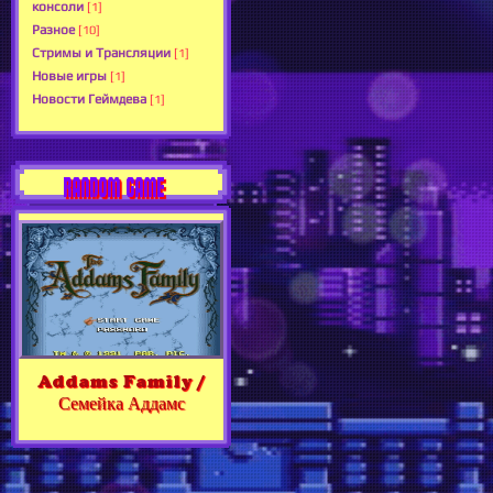
консоли
[1]
Разное
[10]
Стримы и Трансляции
[1]
Новые игры
[1]
Новости Геймдева
[1]
RANDOM GAME
Addams Family /
Семейка Аддамс