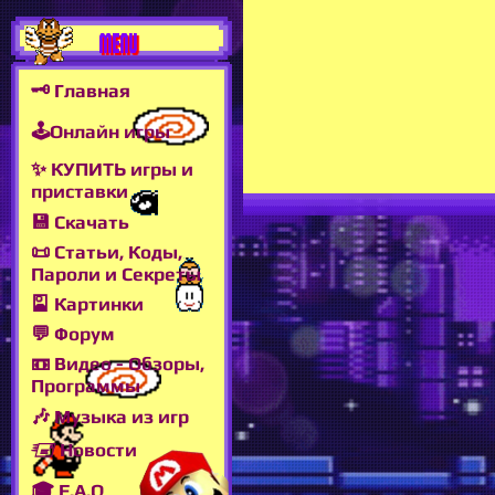
MENU
🗝 Главная
🕹Онлайн игры
✨ КУПИТЬ игры и
приставки
💾 Скачать
📜 Статьи, Коды,
Пароли и Секреты
🎴 Картинки
💬 Форум
📼 Видео - Обзоры,
Программы
🎶 Музыка из игр
🖅 Новости
🎓 F.A.Q