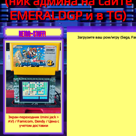
(ник админа на сайте
EMERALDGP и в TG)
RETRO-STUFF!
Загрузите ваш ром/игру (Sega, F
Экран-переходник (mini jack >
AV) / Famicom, Dendy / Цена с
учетом доставки