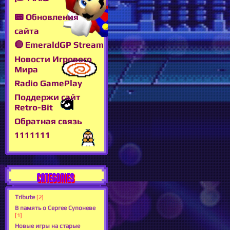
📟 Обновления
сайта
🔴 EmeraldGP Stream
Новости Игрового
Мира
Radio GamePlay
Поддержи сайт
Retro-Bit
Обратная связь
1111111
CATEGORIES
Tribute
[2]
В память о Сергее Супоневе
[1]
Новые игры на старые