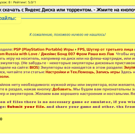
узок
:
8
|
Рейтинг
:
5.0
/
1
к скачать с Яндекс Диска или торрентом. - Жмите на кнопоч
файлы:
К сожалению, похожего ничего не нашлось!
азделе:
PSP (PlayStation Portable) Игры
»
FPS, Шутер от третьего лица
rom Russia with Love / Джеймс Бонд 007 Фром Раша виз Лав
Чтобы игр
ть игру на носитель, например на диск или на флеш-картридж, или и
эмулятор. (Не забудьте - некоторые эмуляторы дисковых приставок
азделе на сайте:
BIOS
) Эмуляторы все находятся в этом разделе:
Эмуля
иск, читайте эти статьи:
Настройки и Тех.Помощь, Запись игры
Здесь н
роли
.
айлов нету необходимого: нужной игры или эмулятора, если желаете
те в раздел, нажав кнопку:
Добавить.
Мы будем вам признательны з
гр и эмуляторов. Желаем вам хорошего настроения и ностальгии. Ret
ion of files there is no necessary game or emulator, if you wi
age:
Submit your file.
and share your game and other. thx from
0