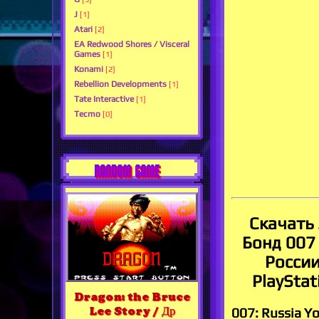
J
[1]
Atari
[2]
EA Redwood Shores / Visceral
Games
[1]
Konami
[2]
Rebellion Developments
[1]
Tate Interactive
[1]
Tecmo
[0]
RANDOM GAME
Скачать 
Бонд 007
России
PlayStat
Dragon: the Bruce
Lee Story / Др
007: Russia Yo