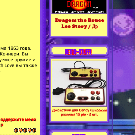
Dragon: the Bruce
Lee Story / Др
ма 1963 года,
RETRO-STUFF!
 Коннери. Вы
уемое оружие и
h Love вы также
о
Джойстики для Dendy (широкий
разъем) 15 pin - 2 шт.
 поддержите меня
gp