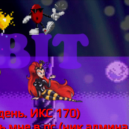
день. ИКС 170)
 мне в лс (ник админа