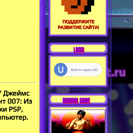
ПОДДЕРЖИТЕ
РАЗВИТИЕ САЙТА!
LOGIN
Войти через uID
 / Джеймс
RANDOM GAME
т 007: Из
ки PSP,
омпьютер.