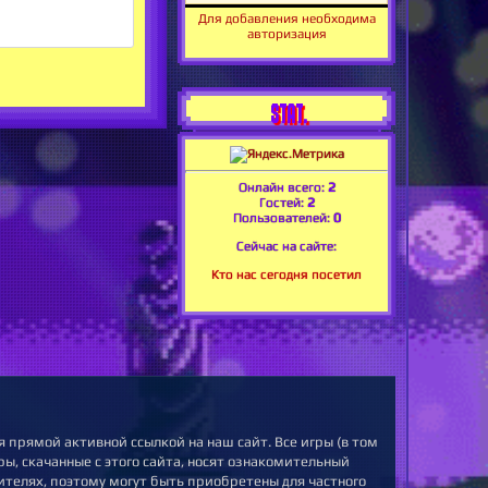
Для добавления необходима
авторизация
STAT.
Онлайн всего:
2
Гостей:
2
Пользователей:
0
Сейчас на сайте:
Кто нас сегодня посетил
 прямой активной ссылкой на наш сайт. Все игры (в том
ы, скачанные с этого сайта, носят ознакомительный
ителях, поэтому могут быть приобретены для частного