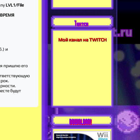
ппу
LVL1/File
 ВРЕМЯ
Twitch
Мой канал на TWITCH
.) и
 я пришлю его
ответствующую
срок.
арности.
месте будут
DOWNLOAD!