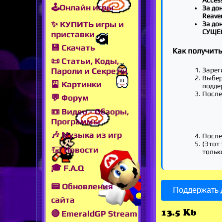
🕹Онлайн игры
За до
Reave
✨ КУПИТЬ игры и
За до
СУЩЕ
приставки
💾 Скачать
Как получит
📜 Статьи, Коды,
Пароли и Секреты
Зарег
Выбер
🎴 Картинки
подде
После
💬 Форум
📼 Видео - Обзоры,
Программы
🎶 Музыка из игр
После
(Этот 
🖅 Новости
тольк
🎓 F.A.Q
📟 Обновления
Поддержать д
сайта
13.5 Kb
🔴 EmeraldGP Stream