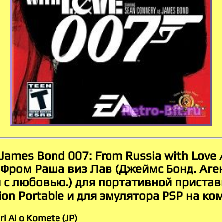
James Bond 007: From Russia with Love
 Фром Раша виз Лав (Джеймс Бонд. Аген
 с любовью.) для портативной пристав
ion Portable и для эмулятора PSP на к
ri Ai o Komete (JP)