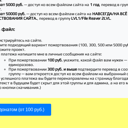
нат 5000 руб.
— доступ ко всем файлам сайта на
1 год
, перевод в гру
r
.
нат 50000 руб.
— доступ ко всем файлам сайта на
НАВСЕГДА/НА ВСЁ
СТВОВАНИЯ САЙТА.
, перевод в группу
LVL1/File Reaver 2LVL
.
ь файл:
истрируйтесь на сайте.
ите подходящий вариант пожертвования (100, 300, 500 или 5000 руб
ржите проект.
 платежа напишите мне в личные сообщения на сайте:
При пожертвовании
100 руб.
укажите, какой файл вам нужен —
единоразово.
При пожертвовании
300 руб. и выше
подтвердите перевод в со
группу — вам откроется доступ ко всем файлам на выбранный 
 успешного платежа вы будете перенаправлены на страницу благод
текст в будущем будет скрыт для этой группы и для админа, а на его 
о кнопки скачивания.)
онатом (от 100 руб.)