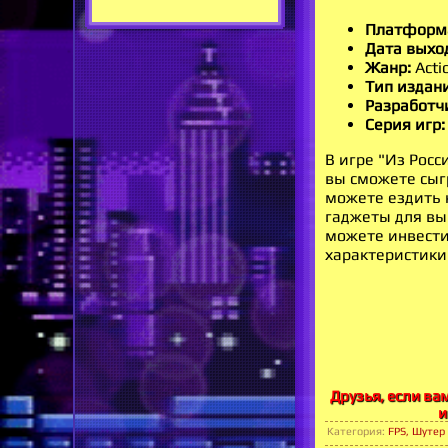
Платформ
Дата выхо
Жанр:
Actio
Тип издан
Разработч
Серия игр:
В игре "Из Рос
вы сможете сыг
можете ездить 
гаджеты для вы
можете инвести
характеристики
Друзья, если ва
и
Категория
:
FPS, Шутер