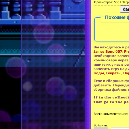
Просмотров
:
565
|
Загр
Ка
Похожие 
Вы находитесь в р
James Bond 007: F
необходимо записа
компьютере через 
ищите их у нас в р
записать игру на д
Коды, Секреты, Па
Если в сборнике ф
добавить. Перейди
сборника файлов: и
If in the collect
that go to the p
Всего комментариев
:
Войдите: