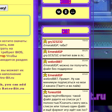
SHARE!
ку!
CHAT
и хотите скачать:
ать, вам
грать на
 требуют BIOS,
тор
Чтобы
аходится раздел:
, вы можеет их
а наполнение
ro-Bit.ru
sh, you can add
 Retro-Bit.ru