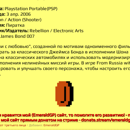
а:
Playstation Portable(PSP)
да:
3 апр. 2006
n / Action (Shooter)
ия:
Пиратка
ик/Издатель:
Rebellion / Electronic Arts
James Bond 007
сии с любовью", созданной по мотивам одноименного филь
рать за классического Джеймса Бонда в исполнении Шона
на классических автомобилях и использовать модернизир
полнения нелинейных миссий игры. В игре From Russia wit
ровать и улучшать своего персонажа, чтобы настроить ег
.
м нравится мой (EmeraldGP) сайт, то помогите его развитию! -
 мой сайт прямым донатом на стриме - donate.stream/emerald
 от третьего лица
|
Добавил
:
EmeraldGP