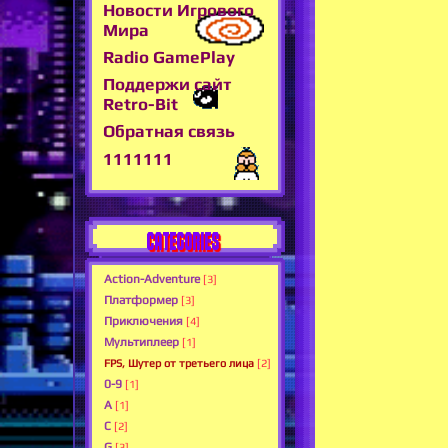
Новости Игрового
Мира
Radio GamePlay
Поддержи сайт
Retro-Bit
Обратная связь
1111111
CATEGORIES
Action-Adventure
[3]
Платформер
[3]
Приключения
[4]
Мультиплеер
[1]
FPS, Шутер от третьего лица
[2]
0-9
[1]
A
[1]
C
[2]
G
[3]