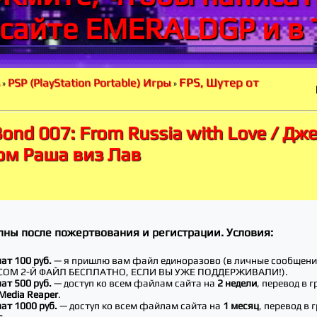
 сайте EMERALDGP и в 
FPS, Шутер от
PSP (PlayStation Portable) Игры
»
»
ond 007: From Russia with Love / Дж
ом Раша виз Лав
пны после пожертвования и регистрации. Условия:
ат 100 руб.
— я пришлю вам файл единоразово (в личные сообще
СОМ 2-Й ФАЙЛ БЕСПЛАТНО, ЕСЛИ ВЫ УЖЕ ПОДДЕРЖИВАЛИ!).
ат 500 руб.
— доступ ко всем файлам сайта на
2 недели
, перевод в г
Media Reaper
.
нат 1000 руб.
— доступ ко всем файлам сайта на
1 месяц
, перевод в 
s
.