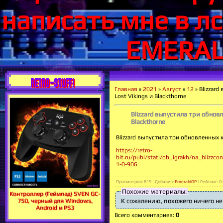
написать мне в лс
EMERALD
RETRO-STUFF!
Главная
»
2021
»
Август
»
12
» Blizzard
Lost Vikings и Blackthorne
Blizzard выпустила три обновле
Blackthorne
Blizzard выпустила три обновленных кл
https://retro-
bit.ru/publ/stati/ob_igrakh/na_blizzc
1-0-906
Просмотров
:
819
|
Добавил
:
EmeraldGP
|
Рейтинг
:
0.
Похожие материалы:
Контроллер (Геймпад) SVEN GC-
750, черный для Windows,
К сожалению, похожего ничего не
Android и PS3
Всего комментариев
:
0