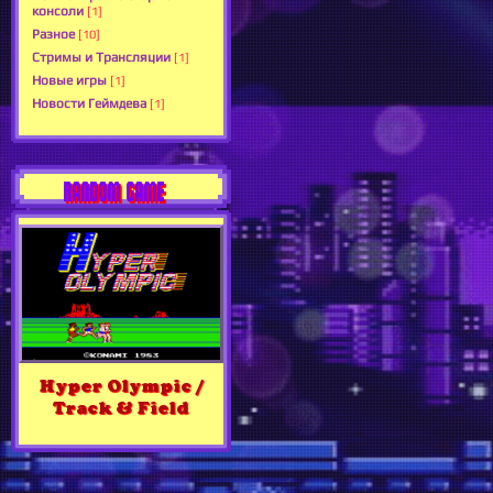
консоли
[1]
Разное
[10]
Стримы и Трансляции
[1]
Новые игры
[1]
Новости Геймдева
[1]
RANDOM GAME
Hyper Olympic /
Track & Field