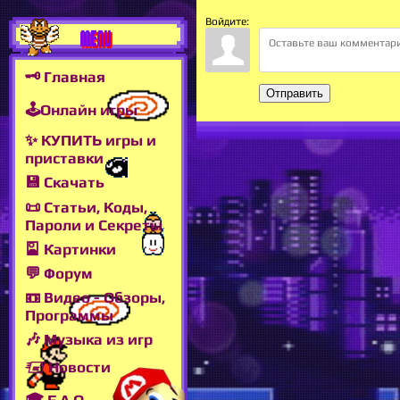
Войдите:
MENU
🗝 Главная
Отправить
🕹Онлайн игры
✨ КУПИТЬ игры и
приставки
💾 Скачать
📜 Статьи, Коды,
Пароли и Секреты
🎴 Картинки
💬 Форум
📼 Видео - Обзоры,
Программы
🎶 Музыка из игр
🖅 Новости
🎓 F.A.Q