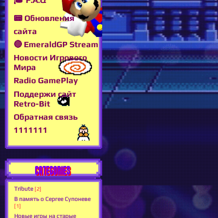
📟 Обновления
сайта
🔴 EmeraldGP Stream
Новости Игрового
Мира
Radio GamePlay
Поддержи сайт
Retro-Bit
Обратная связь
1111111
CATEGORIES
Tribute
[2]
В память о Сергее Супоневе
[1]
Новые игры на старые