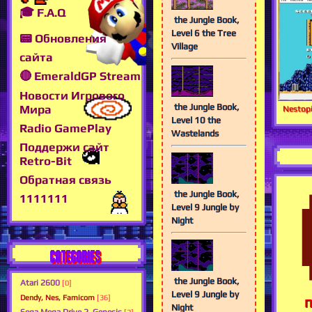
🎓 F.A.Q
the Jungle Book,
Level 6 the Tree
📟 Обновления
Village
сайта
🔴 EmeraldGP Stream
Новости Игрового
the Jungle Book,
Мира
Nestopi
Level 10 the
Radio GamePlay
Wastelands
Поддержи сайт
Retro-Bit
Обратная связь
the Jungle Book,
1111111
Level 9 Jungle by
Night
CATEGORIES
the Jungle Book,
Atari 2600
[0]
Level 9 Jungle by
Dendy, Nes, Famicom
[36]
П
Night