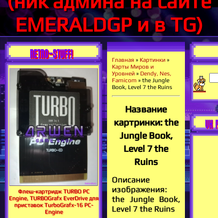
(ник админа на сайте
EMERALDGP и в TG)
RETRO-STUFF!
Главная
»
Картинки
»
Карты Миров и
Уровней
»
Dendy, Nes,
Famicom
» the Jungle
Book, Level 7 the Ruins
Название
картринки: the
VK 
Jungle Book,
Level 7 the
Ruins
Описание
изображения:
Флеш-картридж TURBO PC
the Jungle Book,
Engine, TURBOGrafx EverDrive для
приставок TurboGrafx-16 PC-
Level 7 the Ruins
Engine