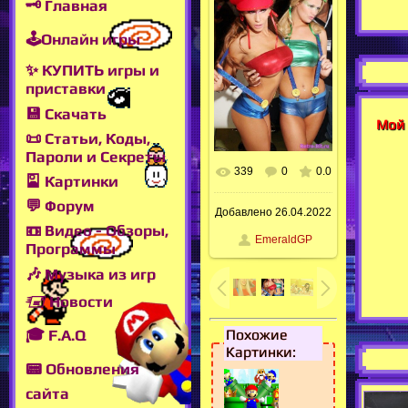
🗝 Главная
🕹Онлайн игры
✨ КУПИТЬ игры и
приставки
💾 Скачать
Мой 
📜 Статьи, Коды,
Пароли и Секреты
339
0
0.0
🎴 Картинки
💬 Форум
Добавлено
26.04.2022
📼 Видео - Обзоры,
EmeraldGP
Программы
🎶 Музыка из игр
🖅 Новости
Похожие
🎓 F.A.Q
Картинки:
📟 Обновления
сайта