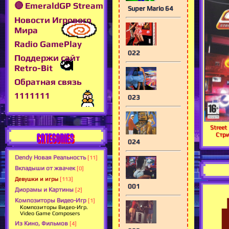
🔴 EmeraldGP Stream
Super Mario 64
Новости Игрового
Мира
Radio GamePlay
022
Поддержи сайт
Retro-Bit
Обратная связь
1111111
023
Street
Стри
CATEGORIES
024
Dendy Новая Реальность
[11]
Вкладыши от жвачек
[0]
Девушки и игры
[113]
001
Диорамы и Картины
[2]
Композиторы Видео-Игр
[1]
Композиторы Видео-Игр.
Video Game Composers
Из Кино, Фильмов
[4]