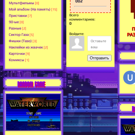
002
Мультфильмы
[0]
Мой альбом (На память)
[15]
Всего
Приставки
[7]
комментариев
:
90-ые
[0]
0
П
Разные
[2]
Войдите:
РА
Сектор Газа
[5]
Фишки (Тазо)
[3]
Наклейки из жвачек
[2]
Карточки
[9]
Отправить
Комиксы
[1]
RANDOM GAME
R