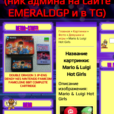
(ник админа на сайте
EMERALDGP и в TG)
RETRO-STUFF!
Главная
»
Картинки
»
Фото
»
Девушки и
игры
» Mario & Luigi
Hot Girls
Название
картринки:
VK 
Mario & Luigi
Hot Girls
DOUBLE DRAGON 3 JP-ENG
DENDY NES NINTENDO FAMICOM
FAMICLONE 8BIT COMPLETE
Описание
CARTRIDGE
изображения:
Mario & Luigi Hot
Girls
MENU