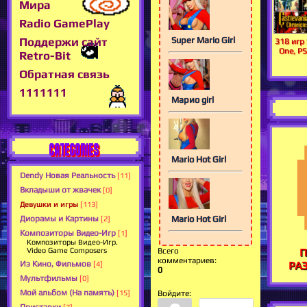
Мира
Radio GamePlay
Поддержи сайт
Super Mario Girl
318 игр 
One, P
Retro-Bit
Обратная связь
1111111
Марио girl
CATEGORIES
Mario Hot Girl
Dendy Новая Реальность
[11]
Вкладыши от жвачек
[0]
Девушки и игры
[113]
Диорамы и Картины
Mario Hot Girl
[2]
Композиторы Видео-Игр
[1]
Композиторы Видео-Игр.
Video Game Composers
П
Всего
комментариев
:
Из Кино, Фильмов
РА
[4]
0
Мультфильмы
[0]
Мой альбом (На память)
[15]
Войдите: