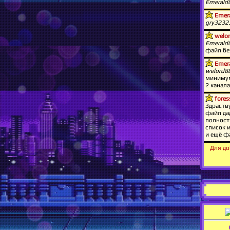
Для до