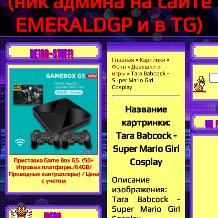
(ник админа на сайте
EMERALDGP и в TG)
RETRO-STUFF!
Главная
»
Картинки
»
Фото
»
Девушки и
игры
» Tara Babcock -
Super Mario Girl
Cosplay
Название
картринки:
VK 
Tara Babcock -
Super Mario Girl
Cosplay
Приставка Game Box G5. (50+
Игровых платформ./64GB/
Проводные контроллеры) / Цена
Описание
с учетом
изображения:
Tara Babcock -
Super Mario Girl
MENU