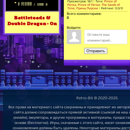
Просмотров
:
561
|
Теги
:
Prince of
Persia
,
Prince of Persia: The Sands of
Time
,
Принц Персии
|
Рейтинг
:
0.0
/
0
Всего комментариев
:
Battletoads &
0
Double Dragon - On
Войдите:
Отправить
Retro-Bit © 2020-2026
Все права на материал с сайта сохранены и принадлежат их автора
сайта должно сопровождаться прямой активной ссылкой на наш са
онлайн), эмуляторы, и другие программы и материалы, предост
основе (бесплатно). Игры, скачанные с этого сайта, носят ознак
ознакомления должны быть удалены. Некоторые материалы досту