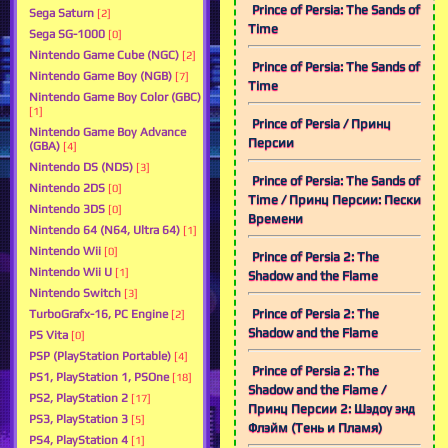
Prince of Persia: The Sands of
Sega Saturn
[2]
Time
Sega SG-1000
[0]
Nintendo Game Cube (NGC)
[2]
Prince of Persia: The Sands of
Nintendo Game Boy (NGB)
[7]
Time
Nintendo Game Boy Color (GBC)
[1]
Prince of Persia / Принц
Nintendo Game Boy Advance
Персии
(GBA)
[4]
Nintendo DS (NDS)
[3]
Prince of Persia: The Sands of
Nintendo 2DS
[0]
Time / Принц Персии: Пески
Nintendo 3DS
[0]
Времени
Nintendo 64 (N64, Ultra 64)
[1]
Nintendo Wii
[0]
Prince of Persia 2: The
Nintendo Wii U
[1]
Shadow and the Flame
Nintendo Switch
[3]
Prince of Persia 2: The
TurboGrafx-16, PC Engine
[2]
Shadow and the Flame
PS Vita
[0]
PSP (PlayStation Portable)
[4]
Prince of Persia 2: The
PS1, PlayStation 1, PSOne
[18]
Shadow and the Flame /
PS2, PlayStation 2
[17]
Принц Персии 2: Шэдоу энд
PS3, PlayStation 3
[5]
Флэйм (Тень и Пламя)
PS4, PlayStation 4
[1]