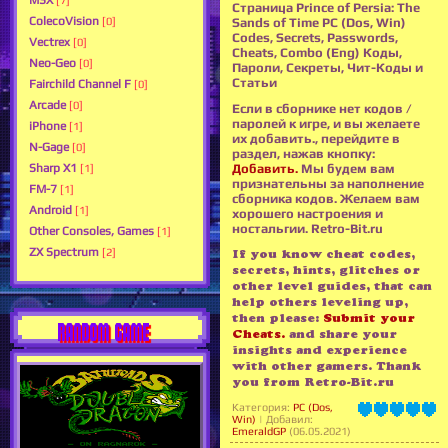
MSX
[7]
Страница Prince of Persia: The
ColecoVision
Sands of Time PC (Dos, Win)
[0]
Codes, Secrets, Passwords,
Vectrex
[0]
Cheats, Combo (Eng) Коды,
Neo-Geo
[0]
Пароли, Секреты, Чит-Коды и
Статьи
Fairchild Channel F
[0]
Arcade
[0]
Если в сборнике нет кодов /
паролей к игре, и вы желаете
iPhone
[1]
их добавить., перейдите в
N-Gage
[0]
раздел, нажав кнопку:
Добавить.
Мы будем вам
Sharp X1
[1]
признательны за наполнение
FM-7
[1]
сборника кодов. Желаем вам
Android
[1]
хорошего настроения и
ностальгии. Retro-Bit.ru
Other Consoles, Games
[1]
ZX Spectrum
[2]
If you know cheat codes,
secrets, hints, glitches or
other level guides, that can
help others leveling up,
then please:
Submit your
RANDOM GAME
Cheats.
and share your
insights and experience
with other gamers. Thank
you from Retro-Bit.ru
Категория
:
PC (Dos,
Win)
|
Добавил
:
EmeraldGP
(06.05.2021)