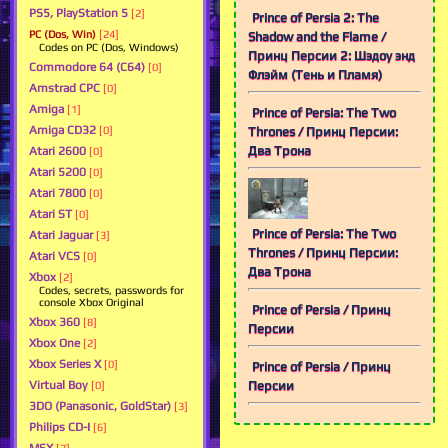
PS5, PlayStation 5
[2]
Prince of Persia 2: The
PC (Dos, Win)
[24]
Shadow and the Flame /
Codes on PC (Dos, Windows)
Принц Персии 2: Шэдоу энд
Commodore 64 (C64)
[0]
Флэйм (Тень и Пламя)
Amstrad CPC
[0]
Amiga
[1]
Prince of Persia: The Two
Amiga CD32
Thrones / Принц Персии:
[0]
Два Трона
Atari 2600
[0]
Atari 5200
[0]
Atari 7800
[0]
Atari ST
[0]
Prince of Persia: The Two
Atari Jaguar
[3]
Thrones / Принц Персии:
Atari VCS
[0]
Два Трона
Xbox
[2]
Codes, secrets, passwords for
console Xbox Original
Prince of Persia / Принц
Xbox 360
[8]
Персии
Xbox One
[2]
Xbox Series X
[0]
Prince of Persia / Принц
Virtual Boy
Персии
[0]
3DO (Panasonic, GoldStar)
[3]
Philips CD-I
[6]