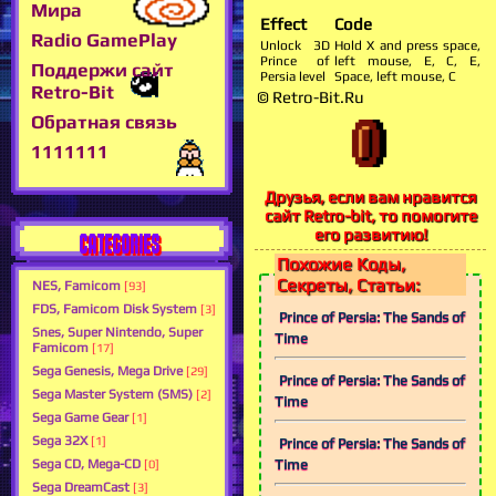
Мира
Effect
Code
Radio GamePlay
Unlock 3D
Hold X and press space,
Prince of
left mouse, E, C, E,
Поддержи сайт
Persia level
Space, left mouse, C
Retro-Bit
© Retro-Bit.Ru
Обратная связь
1111111
Друзья, если вам нравится
сайт Retro-bit, то помогите
его развитию!
CATEGORIES
Похожие Коды,
Секреты, Статьи:
NES, Famicom
[93]
FDS, Famicom Disk System
[3]
Prince of Persia: The Sands of
Snes, Super Nintendo, Super
Time
Famicom
[17]
Sega Genesis, Mega Drive
[29]
Prince of Persia: The Sands of
Sega Master System (SMS)
[2]
Time
Sega Game Gear
[1]
Sega 32X
[1]
Prince of Persia: The Sands of
Time
Sega CD, Mega-CD
[0]
Sega DreamCast
[3]