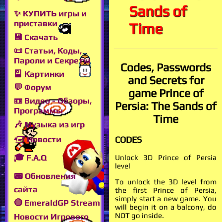
Sands of
✨ КУПИТЬ игры и
приставки
Time
💾 Скачать
📜 Статьи, Коды,
Пароли и Секреты
Codes, Passwords
🎴 Картинки
and Secrets for
💬 Форум
game Prince of
📼 Видео - Обзоры,
Persia: The Sands of
Программы
Time
🎶 Музыка из игр
🖅 Новости
CODES
🎓 F.A.Q
Unlock 3D Prince of Persia
level
📟 Обновления
To unlock the 3D level from
сайта
the first Prince of Persia,
simply start a new game. You
🔴 EmeraldGP Stream
will begin it on a balcony, do
NOT go inside.
Новости Игрового