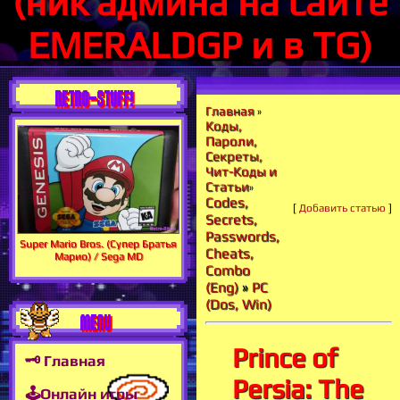
(ник админа на сайте
EMERALDGP и в TG)
RETRO-STUFF!
Главная
»
Коды,
Пароли,
Секреты,
Чит-Коды и
Статьи
»
Codes,
[
Добавить статью
]
Secrets,
Passwords,
Super Mario Bros. (Супер Братья
Cheats,
Марио) / Sega MD
Combo
(Eng)
»
PC
(Dos, Win)
MENU
Prince of
🗝 Главная
Persia: The
🕹Онлайн игры