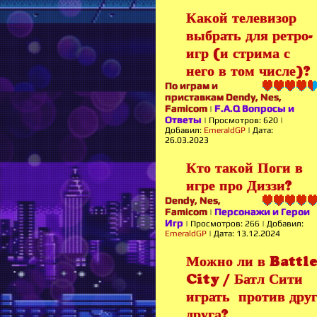
Какой телевизор
выбрать для ретро-
игр (и стрима с
него в том числе)?
По играм и
приставкам Dendy, Nes,
Famicom
F.A.Q Вопросы и
|
Ответы
|
Просмотров:
620
|
Добавил:
EmeraldGP
|
Дата:
26.03.2023
Кто такой Поги в
игре про Диззи?
Dendy, Nes,
Famicom
Персонажи и Герои
|
Игр
|
Просмотров:
266
|
Добавил:
EmeraldGP
|
Дата:
13.12.2024
Можно ли в Battl
City / Батл Сити
играть против дру
друга?