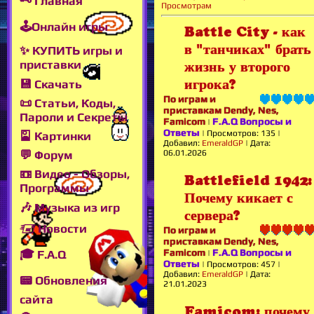
🗝 Главная
Просмотрам
🕹Онлайн игры
Battle City - как
в "танчиках" брать
✨ КУПИТЬ игры и
приставки
жизнь у второго
игрока?
💾 Скачать
По играм и
📜 Статьи, Коды,
приставкам Dendy, Nes,
Пароли и Секреты
Famicom
F.A.Q Вопросы и
|
Ответы
|
Просмотров:
135
|
🎴 Картинки
Добавил:
EmeraldGP
|
Дата:
06.01.2026
💬 Форум
📼 Видео - Обзоры,
Battlefield 1942:
Программы
Почему кикает с
🎶 Музыка из игр
сервера?
🖅 Новости
По играм и
приставкам Dendy, Nes,
Famicom
F.A.Q Вопросы и
🎓 F.A.Q
|
Ответы
|
Просмотров:
457
|
Добавил:
EmeraldGP
|
Дата:
📟 Обновления
21.01.2023
сайта
Famicom: почему