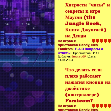
Хитрости "читы" и
секреты к игре
Маугли (the
Jungle Book,
Книга Джунглей)
на Денди
По играм и
приставкам Dendy, Nes,
Famicom
F.A.Q Вопросы и
|
Ответы
|
Просмотров:
314
|
Добавил:
EmeraldGP
|
Дата:
11.04.2024
Что делать если
плохо работают
нажатия кнопки на
джойстике
(контроллере)
Famicom?
По играм и
приставкам Dendy, Nes,