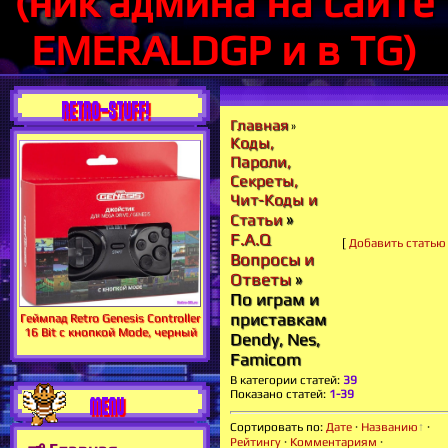
(ник админа на сайте
EMERALDGP и в TG)
RETRO-STUFF!
Главная
»
Коды,
Пароли,
Секреты,
Чит-Коды и
»
Статьи
F.A.Q
[
Добавить статью
Вопросы и
Ответы
»
По играм и
приставкам
Геймпад Retro Genesis Controller
16 Bit с кнопкой Mode, черный
Dendy, Nes,
Famicom
В категории статей
:
39
Показано статей
:
1-39
MENU
Сортировать по
:
Дате
·
Названию
·
Рейтингу
·
Комментариям
·