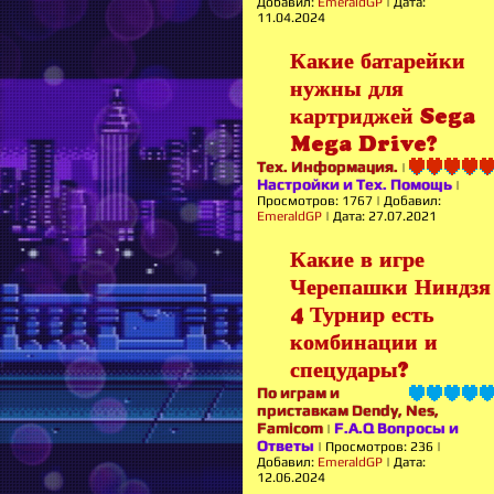
Добавил:
EmeraldGP
|
Дата:
11.04.2024
Какие батарейки
нужны для
картриджей Sega
Mega Drive?
Тех. Информация.
|
Настройки и Тех. Помощь
|
Просмотров:
1767
|
Добавил:
EmeraldGP
|
Дата:
27.07.2021
Какие в игре
Черепашки Ниндзя
4 Турнир есть
комбинации и
спецудары?
По играм и
приставкам Dendy, Nes,
Famicom
F.A.Q Вопросы и
|
Ответы
|
Просмотров:
236
|
Добавил:
EmeraldGP
|
Дата:
12.06.2024