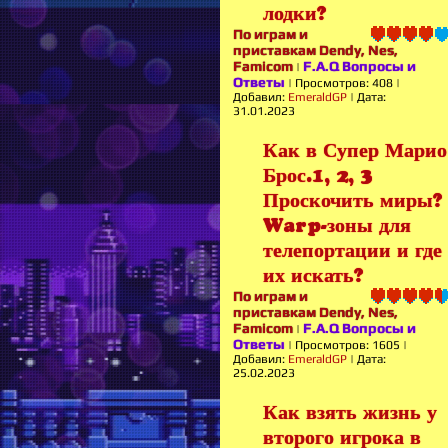
лодки?
По играм и
приставкам Dendy, Nes,
Famicom
F.A.Q Вопросы и
|
Ответы
|
Просмотров:
408
|
Добавил:
EmeraldGP
|
Дата:
31.01.2023
Как в Супер Марио
Брос.1, 2, 3
Проскочить миры?
Warp-зоны для
телепортации и где
их искать?
По играм и
приставкам Dendy, Nes,
Famicom
F.A.Q Вопросы и
|
Ответы
|
Просмотров:
1605
|
Добавил:
EmeraldGP
|
Дата:
25.02.2023
Как взять жизнь у
второго игрока в