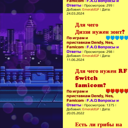
Famicom
F.A.Q Вопросы и
|
Ответы
|
Просмотров:
299
|
Добавил:
EmeraldGP
|
Дата:
24.03.2024
Для чего
Диззи нужен зонт?
По играм и
приставкам Dendy, Nes,
Famicom
F.A.Q Вопросы и
|
Ответы
|
Просмотров:
298
|
Добавил:
EmeraldGP
|
Дата:
11.06.2024
Для чего нужен RF
Switch
famicom?
По играм и
приставкам Dendy, Nes,
Famicom
F.A.Q Вопросы и
|
Ответы
|
Просмотров:
1375
|
Добавил:
EmeraldGP
|
Дата:
20.05.2022
Есть ли грибы на