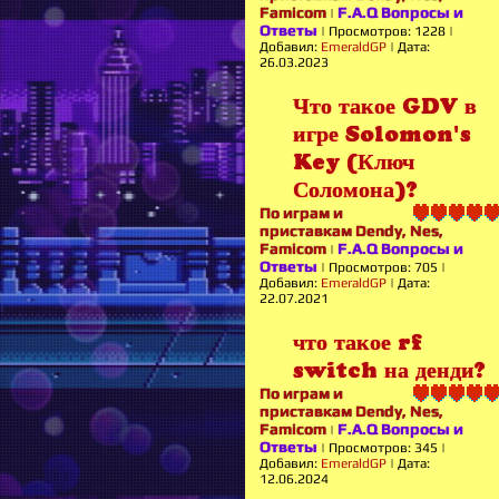
Famicom
F.A.Q Вопросы и
|
Ответы
|
Просмотров:
1228
|
Добавил:
EmeraldGP
|
Дата:
26.03.2023
Что такое GDV в
игре Solomon's
Key (Ключ
Соломона)?
По играм и
приставкам Dendy, Nes,
Famicom
F.A.Q Вопросы и
|
Ответы
|
Просмотров:
705
|
Добавил:
EmeraldGP
|
Дата:
22.07.2021
что такое rf
switch на денди?
По играм и
приставкам Dendy, Nes,
Famicom
F.A.Q Вопросы и
|
Ответы
|
Просмотров:
345
|
Добавил:
EmeraldGP
|
Дата:
12.06.2024