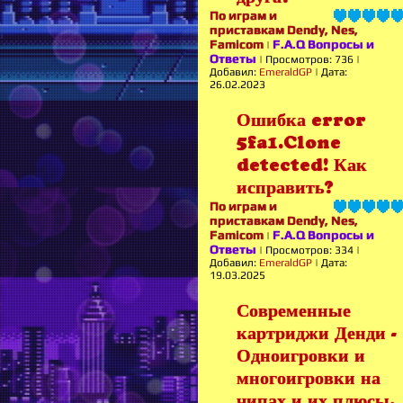
По играм и
приставкам Dendy, Nes,
Famicom
F.A.Q Вопросы и
|
Ответы
|
Просмотров:
736
|
Добавил:
EmeraldGP
|
Дата:
26.02.2023
Ошибка error
5fa1.Clone
detected! Как
исправить?
По играм и
приставкам Dendy, Nes,
Famicom
F.A.Q Вопросы и
|
Ответы
|
Просмотров:
334
|
Добавил:
EmeraldGP
|
Дата:
19.03.2025
Современные
картриджи Денди -
Одноигровки и
многоигровки на
чипах и их плюсы.