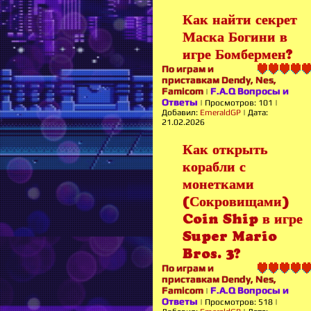
Как найти секрет
Маска Богини в
игре Бомбермен?
По играм и
приставкам Dendy, Nes,
Famicom
F.A.Q Вопросы и
|
Ответы
|
Просмотров:
101
|
Добавил:
EmeraldGP
|
Дата:
21.02.2026
Как открыть
корабли с
монетками
(Сокровищами)
Coin Ship в игре
Super Mario
Bros. 3?
По играм и
приставкам Dendy, Nes,
Famicom
F.A.Q Вопросы и
|
Ответы
|
Просмотров:
518
|