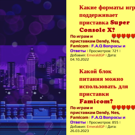
Какие форматы иг
поддерживает
приставка Super
Console X?
По играм и
приставкам Dendy, Nes,
Famicom
F.A.Q Вопросы и
|
Ответы
|
Просмотров:
721
|
Добавил:
EmeraldGP
|
Дата:
04.10.2022
Какой блок
питания можно
использовать для
приставки
Famicom?
По играм и
приставкам Dendy, Nes,
Famicom
F.A.Q Вопросы и
|
Ответы
|
Просмотров:
855
|
Добавил:
EmeraldGP
|
Дата:
26.03.2023