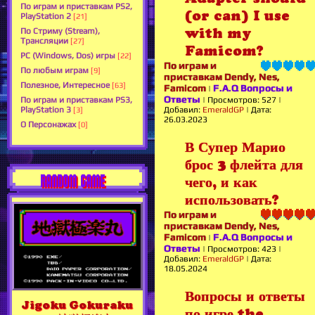
По играм и приставкам PS2,
(or can) I use
PlayStation 2
[21]
with my
По Стриму (Stream),
Трансляции
[27]
Famicom?
PC (Windows, Dos) игры
[22]
По играм и
По любым играм
[9]
приставкам Dendy, Nes,
Полезное, Интересное
[63]
Famicom
F.A.Q Вопросы и
|
Ответы
По играм и приставкам PS3,
|
Просмотров:
527
|
PlayStation 3
Добавил:
EmeraldGP
|
Дата:
[3]
26.03.2023
О Персонажах
[0]
В Супер Марио
брос 3 флейта для
RANDOM GAME
чего, и как
использовать?
По играм и
приставкам Dendy, Nes,
Famicom
F.A.Q Вопросы и
|
Ответы
|
Просмотров:
423
|
Добавил:
EmeraldGP
|
Дата:
18.05.2024
Вопросы и ответы
Jigoku Gokuraku
по игре the