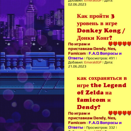
Добавил:
EmeraldGP
|
Дата:
02.06.2023
Как пройти 3
уровень в игре
Donkey Kong /
Донки Конг?
По играм и
приставкам Dendy, Nes,
Famicom
F.A.Q Вопросы и
|
Ответы
|
Просмотров:
491
|
Добавил:
EmeraldGP
|
Дата:
21.06.2023
как сохраняться в
игре the Legend
of Zelda на
famicom и
Dendy?
По играм и
приставкам Dendy, Nes,
Famicom
F.A.Q Вопросы и
|
Ответы
|
Просмотров:
332
|