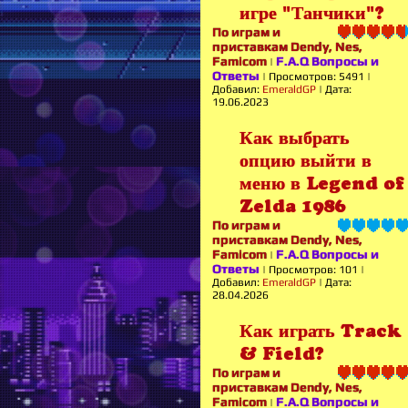
игре "Танчики"?
По играм и
приставкам Dendy, Nes,
Famicom
F.A.Q Вопросы и
|
Ответы
|
Просмотров:
5491
|
Добавил:
EmeraldGP
|
Дата:
19.06.2023
Как выбрать
опцию выйти в
меню в Legend of
Zelda 1986
По играм и
приставкам Dendy, Nes,
Famicom
F.A.Q Вопросы и
|
Ответы
|
Просмотров:
101
|
Добавил:
EmeraldGP
|
Дата:
28.04.2026
Как играть Track
& Field?
По играм и
приставкам Dendy, Nes,
Famicom
F.A.Q Вопросы и
|