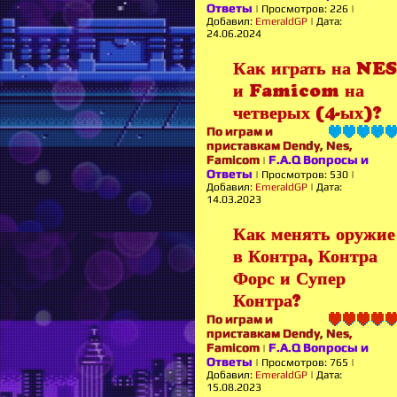
Ответы
|
Просмотров:
226
|
Добавил:
EmeraldGP
|
Дата:
24.06.2024
Как играть на NES
и Famicom на
четверых (4-ых)?
По играм и
приставкам Dendy, Nes,
Famicom
F.A.Q Вопросы и
|
Ответы
|
Просмотров:
530
|
Добавил:
EmeraldGP
|
Дата:
14.03.2023
Как менять оружие
в Контра, Контра
Форс и Супер
Контра?
По играм и
приставкам Dendy, Nes,
Famicom
F.A.Q Вопросы и
|
Ответы
|
Просмотров:
765
|
Добавил:
EmeraldGP
|
Дата:
15.08.2023