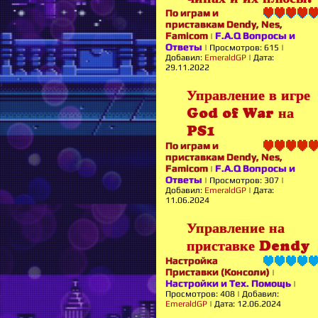
По играм и
приставкам Dendy, Nes,
Famicom
F.A.Q Вопросы и
|
Ответы
|
Просмотров:
615
|
Добавил:
EmeraldGP
|
Дата:
29.11.2022
Управление в игре
God of War на
PS1
По играм и
приставкам Dendy, Nes,
Famicom
F.A.Q Вопросы и
|
Ответы
|
Просмотров:
307
|
Добавил:
EmeraldGP
|
Дата:
11.06.2024
Управление на
приставке Dendy
Настройка
Приставки (Консоли)
|
Настройки и Тех. Помощь
|
Просмотров:
408
|
Добавил:
EmeraldGP
|
Дата:
12.06.2024