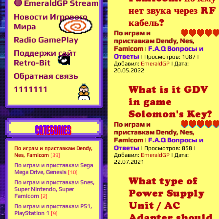
🔴 EmeraldGP Stream
нет звука через RF
Новости Игрового
кабель?
Мира
По играм и
Radio GamePlay
приставкам Dendy, Nes,
Famicom
F.A.Q Вопросы и
|
Поддержи сайт
Ответы
|
Просмотров:
1087
|
Retro-Bit
Добавил:
EmeraldGP
|
Дата:
20.05.2022
Обратная связь
What is it GDV
1111111
in game
Solomon's Key?
По играм и
CATEGORIES
приставкам Dendy, Nes,
Famicom
F.A.Q Вопросы и
|
Ответы
|
Просмотров:
858
|
По играм и приставкам Dendy,
Добавил:
EmeraldGP
|
Дата:
Nes, Famicom
[39]
22.07.2021
По играм и приставкам Sega
Mega Drive, Genesis
[10]
What type of
По играм и приставкам Snes,
Super Nintendo, Super
Power Supply
Famicom
[2]
Unit / AC
По играм и приставкам PS1,
PlayStation 1
[9]
Adapter should