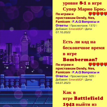
уровне 8-1 в игре
Супер Марио Брос.
По играм и
приставкам Dendy, Nes,
Famicom
F.A.Q Вопросы и
|
Ответы
|
Просмотров:
1372
|
Добавил:
EmeraldGP
|
Дата:
07.10.2022
Есть ли код на
бесконечное время
в игре
Bomberman?
По играм и
приставкам Dendy, Nes,
Famicom
F.A.Q Вопросы и
|
Ответы
|
Просмотров:
509
|
Добавил:
EmeraldGP
|
Дата:
04.07.2023
Как в
игре Battlefield
1942 выйти из