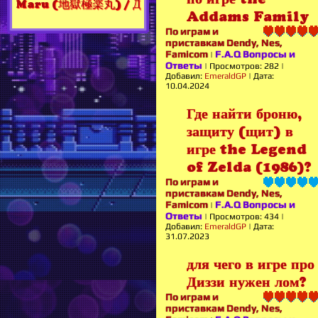
Maru (地獄極楽丸) / Д
Addams Family
По играм и
приставкам Dendy, Nes,
Famicom
F.A.Q Вопросы и
|
Ответы
|
Просмотров:
282
|
Добавил:
EmeraldGP
|
Дата:
10.04.2024
Где найти броню,
защиту (щит) в
игре the Legend
of Zelda (1986)?
По играм и
приставкам Dendy, Nes,
Famicom
F.A.Q Вопросы и
|
Ответы
|
Просмотров:
434
|
Добавил:
EmeraldGP
|
Дата:
31.07.2023
для чего в игре про
Диззи нужен лом?
По играм и
приставкам Dendy, Nes,