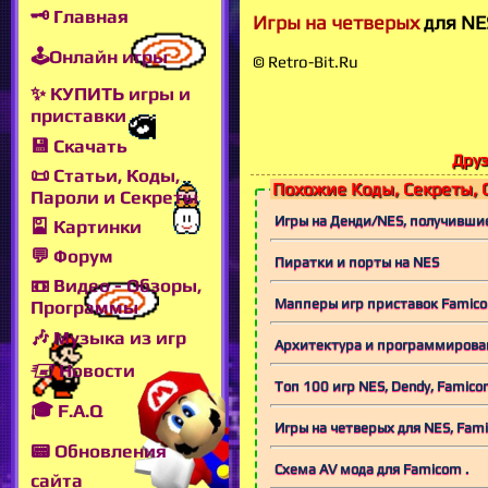
🗝 Главная
Игры на четверых
для NE
🕹Онлайн игры
© Retro-Bit.Ru
✨ КУПИТЬ игры и
приставки
💾 Скачать
Друз
📜 Статьи, Коды,
Похожие Коды, Секреты, 
Пароли и Секреты
Игры на Денди/NES, получившие
🎴 Картинки
💬 Форум
Пиратки и порты на NES
📼 Видео - Обзоры,
Мапперы игр приставок Famico
Программы
🎶 Музыка из игр
Архитектура и программирован
🖅 Новости
Топ 100 игр NES, Dendy, Famic
🎓 F.A.Q
Игры на четверых для NES, Fam
📟 Обновления
Схема AV мода для Famicom .
сайта