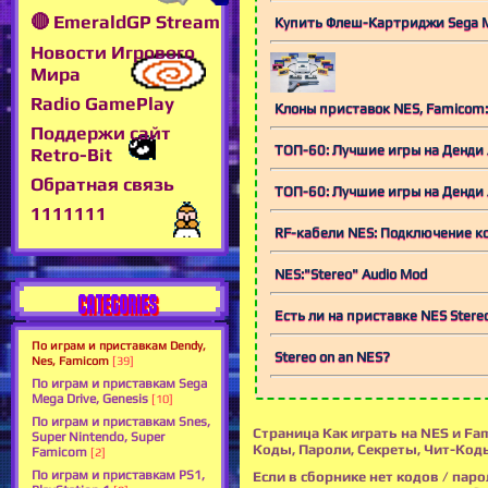
🔴 EmeraldGP Stream
Купить Флеш-Картриджи Sega MD
Новости Игрового
Мира
Radio GamePlay
Клоны приставок NES, Famicom:
Поддержи сайт
ТОП-60: Лучшие игры на Денди 
Retro-Bit
Обратная связь
ТОП-60: Лучшие игры на Денди
1111111
RF-кабели NES: Подключение ко
NES:"Stereo" Audio Mod
CATEGORIES
Есть ли на приставке NES Stere
По играм и приставкам Dendy,
Stereo on an NES?
Nes, Famicom
[39]
По играм и приставкам Sega
Mega Drive, Genesis
[10]
По играм и приставкам Snes,
Страница Как играть на NES и Fa
Super Nintendo, Super
Коды, Пароли, Секреты, Чит-Код
Famicom
[2]
По играм и приставкам PS1,
Если в сборнике нет кодов / паро