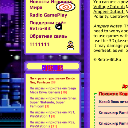
Новости Игрового
You can use a powe
Voltage Output:
M
Мира
Ampere Output:
M
Radio GamePlay
Polarity: Centre-Pin
Поддержи сайт
Ampere Notes
: T
Retro-Bit
need to worry ab
to use games with 
Обратная связь
use the 3D glasse
1111111
it may damage yo
overheat, as will 
© Retro-Bit.Ru
CATEGORIES
По играм и приставкам Dendy,
Nes, Famicom
[39]
Др
По играм и приставкам Sega
Mega Drive, Genesis
[10]
Похожие Коды
По играм и приставкам Snes,
Какой блок пит
Super Nintendo, Super
Famicom
[2]
Список игр Fami
По играм и приставкам PS1,
PlayStation 1
[9]
По играм и приставкам PS2,
Список игр Fami
PlayStation 2
[21]