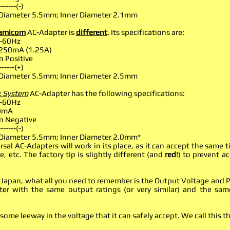
------(-)
Diameter 5.5mm; Inner Diameter 2.1mm
Famicom
AC-Adapter is
different
. Its specifications are:
-60Hz
250mA (1.25A)
n Positive
------(+)
Diameter 5.5mm; Inner Diameter 2.5mm
k System
AC-Adapter has the following specifications:
-60Hz
0mA
n Negative
------(-)
Diameter 5.5mm; Inner Diameter 2.0mm*
sal AC-Adapters will work in its place, as it can accept the same 
 etc. The factory tip is slightly different (and
red
!) to prevent ac
e Japan, what all you need to remember is the Output Voltage and P
er with the same output ratings (or very similar) and the sam
ome leeway in the voltage that it can safely accept. We call this t