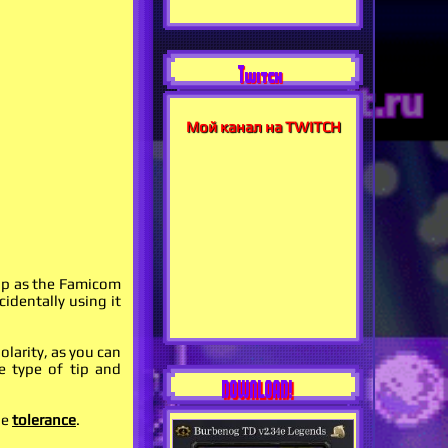
Twitch
Мой канал на TWITCH
tip as the Famicom
cidentally using it
olarity, as you can
e type of tip and
DOWNLOAD!
he
tolerance
.