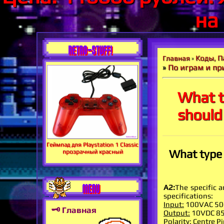
на
RETRO-STUFF!
Коды, П
Главная
»
»
По играм и пр
What t
should
Геймпад для Playstation 1 Classic
What type 
прозрачный красный
MENU
A2:
The specific 
specifications:
Input:
100VAC 50
🗝 Главная
Output:
10VDC 8
Polarity:
Centre Pi