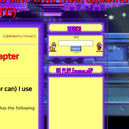
TG)
SEARCH
[
Добавить статью
]
apter
VK PLAY.EmeraldGP
 can) I use
has the following