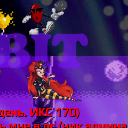
день. ИКС 170)
 мне в лс (ник админа