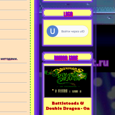
LOGIN
Войти через uID
RANDOM GAME
и методами.
Battletoads &
Double Dragon - On