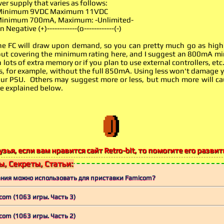
r supply that varies as follows:
inimum 9VDC Maximum 11VDC
inimum 700mA, Maximum: -Unlimited-
 Negative (+)------------(o------------(-)
he FC will draw upon demand, so you can pretty much go as high
out covering the minimum rating here, and I suggest an 800mA mi
lots of extra memory or if you plan to use external controllers, etc.
s, for example, without the full 850mA. Using less won't damage 
ur PSU. Others may suggest more or less, but much more will ca
be explained below.
узья, если вам нравится сайт Retro-bit, то помогите его развит
, Секреты, Статьи:
ания можно использовать для приставки Famicom?
com (1063 игры. Часть 3)
com (1063 игры. Часть 2)