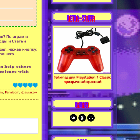
RETRO-STUFF!
om? По играм и
оды и Статьи
дел, нажав кнопку:
орошего
an help others
erience with
Геймпад для Playstation 1 Classic
прозрачный красный
ть
,
Famicom
,
фамиком
SHARE!