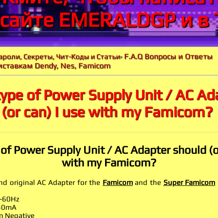
 сайте EMERALDGP и в 
F.A.Q Вопросы и Ответы
ароли, Секреты, Чит-Коды и Статьи
»
иставкам Dendy, Nes, Famicom
ype of Power Supply Unit / AC Ad
 (or can) I use with my Famicom?
of Power Supply Unit / AC Adapter should (or
with my Famicom?
and original AC Adapter for the
Famicom
and the
Super Famicom
-60Hz
50mA
n Negative