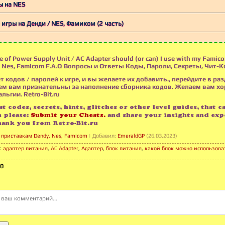
ы на NES
игры на Денди / NES, Фамиком (2 часть)
 of Power Supply Unit / AC Adapter should (or can) I use with my Famic
 Nes, Famicom F.A.Q Вопросы и Ответы Коды, Пароли, Секреты, Чит-К
т кодов / паролей к игре, и вы желаете их добавить., перейдите в раз
м вам признательны за наполнение сборника кодов. Желаем вам х
льгии. Retro-Bit.ru
t codes, secrets, hints, glitches or other level guides, that c
n please:
Submit your Cheats.
and share your insights and exp
hank you from Retro-Bit.ru
 приставкам Dendy, Nes, Famicom
|
Добавил
:
EmeraldGP
(26.03.2023)
:
адаптер питания
,
AC Adapter
,
Адаптер
,
блок питания
,
какой блок можно использова
0