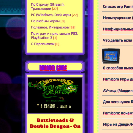
По Стриму (Stream),
Список игр Fami
Трансляции
[27]
PC (Windows, Dos) игры
[22]
Невыпущенные (
По любым играм
[9]
Полезное, Интересное
[63]
Неофициальные 
По играм и приставкам PS3,
PlayStation 3
[3]
Что делать если
О Персонажах
[0]
RANDOM GAME
6 способов выво
Famicom Игры 
AV-мод (Моддинг
Для чего нужен 
Famicom: почему
Battletoads &
Игры на Денди/N
Double Dragon - On