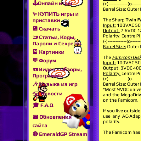
🕹Онлайн игры
(+)------------(o------
Barrel Size:
Outer 
✨ КУПИТЬ игры и
приставки
The Sharp
Twin 
Input:
100VAC 50
💾 Скачать
Output:
7.6VDC 1
Polarity:
Centre Pi
📜 Статьи, Коды,
(-)------------(o------
Пароли и Секреты
Barrel Size:
Outer 
🎴 Картинки
The
Famicom Dis
💬 Форум
Input:
100VAC 50
Output:
9VDC 40
📼 Видео - Обзоры,
Polarity:
Centre Pi
Программы
(+)------------(o------
🎶 Музыка из игр
Barrel Size:
Outer 
*Most 9VDC univer
🖅 Новости
and the MegaDrive,
on the Famicom.
🎓 F.A.Q
If you live outsid
use any AC-Adapt
📟 Обновления
polarity.
сайта
The Famicom has s
🔴 EmeraldGP Stream