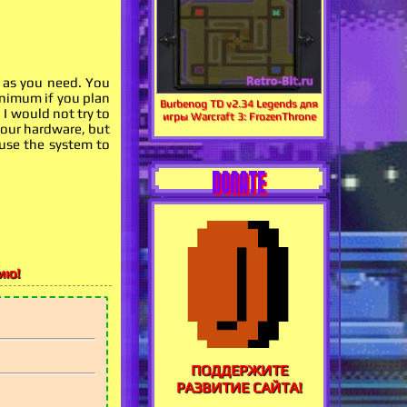
 as you need. You
nimum if you plan
Burbenog TD v2.34 Legends для
 I would not try to
игры Warcraft 3: FrozenThrone
your hardware, but
use the system to
DONATE
ию!
ПОДДЕРЖИТЕ
РАЗВИТИЕ САЙТА!