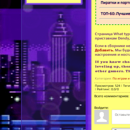
Пиратки и порт
ТОП-60: Лучшие 
Страница What type
приставкам Dendy,
Если в сборнике не
Добавить.
Мы буде
настроения и носта
If you know chea
leveling up, the
other gamers. T
Категория
:
По играм и
Просмотров
:
524
|
Теги
|
Рейтинг
:
0.0
/
0
Всего комментариев
:
Войдите: