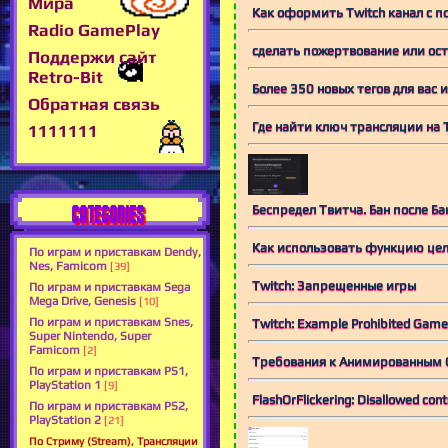
Мира
Как оформить Twitch канал с 
Radio GamePlay
сделать пожертвование или ост
Поддержи сайт
Retro-Bit
Более 350 новых тегов для вас 
Обратная связь
Где найти ключ трансляции на 
1111111
CATEGORIES
Беспредел Твитча. Бан после Ба
Как использовать функцию цел
По играм и приставкам Dendy,
Nes, Famicom
[39]
Twitch: Запрещенные игры
По играм и приставкам Sega
Mega Drive, Genesis
[10]
По играм и приставкам Snes,
Twitch: Example Prohibited Game
Super Nintendo, Super
Famicom
[2]
Требования к Анимированным
По играм и приставкам PS1,
PlayStation 1
[9]
FlashOrFlickering: Disallowed 
По играм и приставкам PS2,
PlayStation 2
[21]
По Стриму (Stream), Трансляции