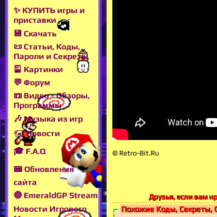
✨ КУПИТЬ игры и
приставки
💾 Скачать
📜 Статьи, Коды,
Пароли и Секреты
🎴 Картинки
💬 Форум
📼 Видео - Обзоры,
Программы
🎶 Музыка из игр
🖅 Новости
🎓 F.A.Q
© Retro-Bit.Ru
📟 Обновления
сайта
🔴 EmeraldGP Stream
Друзья, если вам нр
Новости Игрового
Похожие Коды, Секреты, 