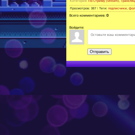
Категория
:
По Стриму (Stream), Трансля
Просмотров
:
387
|
Теги
:
подписчики
,
фол
Всего комментариев
:
0
Войдите:
Отправить