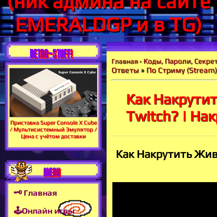
(ник админа на сайте
EMERALDGP и в TG)
RETRO-STUFF!
Коды, Пароли, Секрет
Главная
»
Ответы
»
По Стриму (Stream
Как Накрути
Twitch? | На
Приставка Super Console X Cube
/ Мультисистемный Эмулятор /
Цена с учётом доставки
Как Накрутить Жив
MENU
🗝 Главная
🕹Онлайн игры