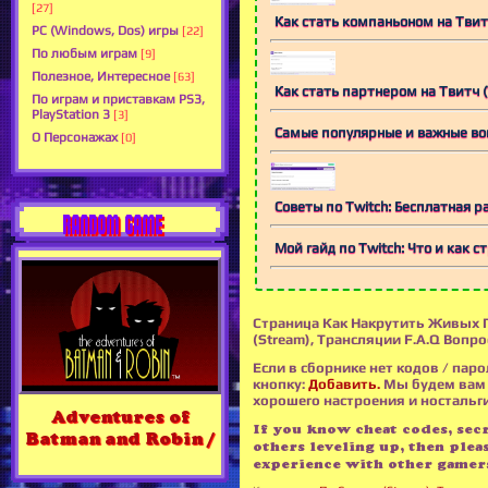
[27]
Как стать компаньоном на Твитч
PC (Windows, Dos) игры
[22]
По любым играм
[9]
Полезное, Интересное
[63]
Как стать партнером на Твитч (T
По играм и приставкам PS3,
PlayStation 3
[3]
Самые популярные и важные воп
О Персонажах
[0]
Советы по Twitch: Бесплатная р
RANDOM GAME
Мой гайд по Twitch: Что и как 
Страница Как Накрутить Живых П
(Stream), Трансляции F.A.Q Вопр
Если в сборнике нет кодов / паро
кнопку:
Добавить.
Мы будем вам 
хорошего настроения и ностальгии
Adventures of
If you know cheat codes, secre
Batman and Robin /
others leveling up, then plea
experience with other gamer