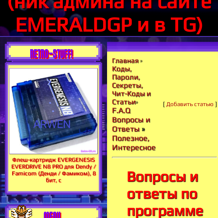
(ник админа на сайте
EMERALDGP и в TG)
RETRO-STUFF!
Главная
»
Коды,
Пароли,
Секреты,
Чит-Коды и
Статьи
»
[
Добавить статью
]
F.A.Q
Вопросы и
Ответы
»
Полезное,
Интересное
Флеш-картридж EVERGENESIS
EVERDRIVE N8 PRO для Dendy /
Вопросы и
Famicom (Денди / Фамиком), 8
бит, с
ответы по
программе
MENU