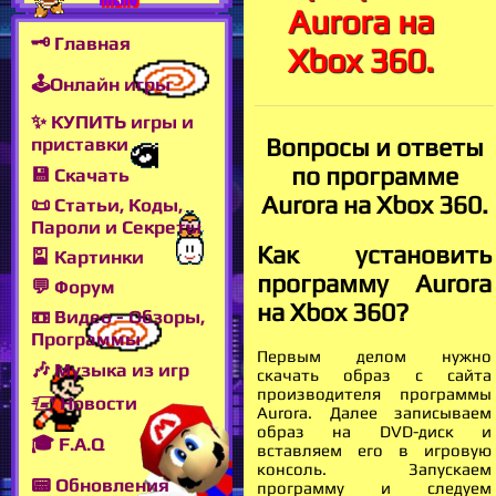
Aurora на
🗝 Главная
Xbox 360.
🕹Онлайн игры
✨ КУПИТЬ игры и
Вопросы и ответы
приставки
по программе
💾 Скачать
Aurora на Xbox 360.
📜 Статьи, Коды,
Пароли и Секреты
Как установить
🎴 Картинки
программу Aurora
💬 Форум
на Xbox 360?
📼 Видео - Обзоры,
Программы
Первым делом нужно
🎶 Музыка из игр
скачать образ с сайта
производителя программы
🖅 Новости
Aurora. Далее записываем
образ на DVD-диск и
🎓 F.A.Q
вставляем его в игровую
консоль. Запускаем
📟 Обновления
программу и следуем