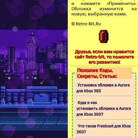
и нажмите «Применить».
Обложка изменится на
новую, выбранную вами.
© Retro-Bit.Ru
Друзья, если вам нравится
сайт Retro-bit, то помогите
его развитию!
Похожие Коды,
Секреты, Статьи:
Установка обложек в Aurora
для Xbox 360
Куда и как
установить обложки в Aurora
для Xbox 360?
Что такое Freeboot для Xbox
360?