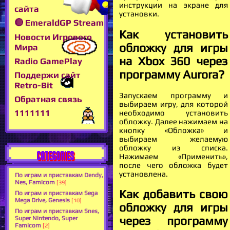
инструкции на экране для
сайта
установки.
🔴 EmeraldGP Stream
Как установить
Новости Игрового
обложку для игры
Мира
на Xbox 360 через
Radio GamePlay
программу Aurora?
Поддержи сайт
Retro-Bit
Запускаем программу и
Обратная связь
выбираем игру, для которой
1111111
необходимо установить
обложку. Далее нажимаем на
кнопку «Обложка» и
выбираем желаемую
обложку из списка.
CATEGORIES
Нажимаем «Применить»,
после чего обложка будет
установлена.
По играм и приставкам Dendy,
Nes, Famicom
[39]
Как добавить свою
По играм и приставкам Sega
Mega Drive, Genesis
[10]
обложку для игры
По играм и приставкам Snes,
через программу
Super Nintendo, Super
Famicom
[2]