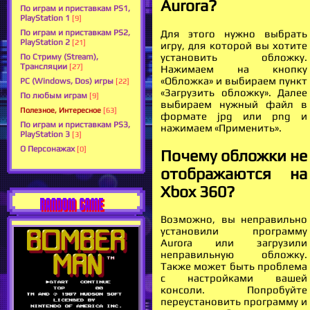
Aurora?
По играм и приставкам PS1,
PlayStation 1
[9]
Для этого нужно выбрать
По играм и приставкам PS2,
PlayStation 2
[21]
игру, для которой вы хотите
установить обложку.
По Стриму (Stream),
Трансляции
[27]
Нажимаем на кнопку
«Обложка» и выбираем пункт
PC (Windows, Dos) игры
[22]
«Загрузить обложку». Далее
По любым играм
[9]
выбираем нужный файл в
Полезное, Интересное
[63]
формате jpg или png и
По играм и приставкам PS3,
нажимаем «Применить».
PlayStation 3
[3]
О Персонажах
[0]
Почему обложки не
отображаются на
Xbox 360?
RANDOM GAME
Возможно, вы неправильно
установили программу
Aurora или загрузили
неправильную обложку.
Также может быть проблема
с настройками вашей
консоли. Попробуйте
переустановить программу и