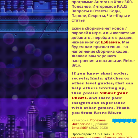
программе Aurora на Xbox 360.
Полезное, Интересное F.A.Q
Вопросы и Ответы Коды,
Пароли, Секреты, Чит-Коды и
Статьи
Если в сборнике нет кодов /
паролей к игре, и вы желаете их
добавить., перейдите в раздел,
нажав кнопку:
Добавить.
Мы
будем вам признательны за
наполнение сборника кодов.
Желаем вам хорошего
настроения и ностальгии. Retro-
Bit.ru
If you know cheat codes,
secrets, hints, glitches or
other level guides, that can
help others leveling up,
then please:
Submit your
Cheats.
and share your
insights and experience
with other gamers. Thank
you from Retro-Bit.ru
Категория
:
Полезное,
Интересное
|
Добавил
:
EmeraldGP
(29.07.2023)
Просмотров
:
1155
|
Теги
:
Aurora
,
установка
,
Аврора
,
обложки
,
xbox 360
,