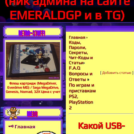
(ник админа на сайте
EMERALDGP и в TG)
RETRO-STUFF!
Главная
»
Коды,
Пароли,
Секреты,
Чит-Коды и
Статьи
»
F.A.Q
[
Добавить статью
]
Вопросы и
Ответы
»
Флеш картридж (MegaDriver,
По играм и
Everdrive MD) / Sega MegaDrive,
приставкам
Genesis, Nomad, 32X Цена с учет
PS2,
PlayStation
2
MENU
Какой USB-
🗝 Главная