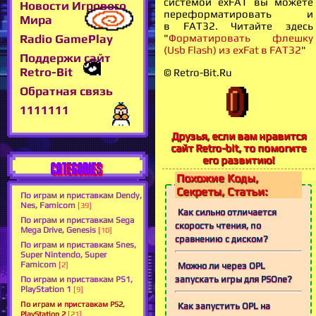
системой exFAT вы можете
Новости Игрового
переформатировать и
Мира
в FAT32. Читайте здесь
"
Форматировать флешку
Radio GamePlay
(Usb Flash) из exFat в FAT32
"
Поддержи сайт
Retro-Bit
© Retro-Bit.Ru
Обратная связь
1111111
Друзья, если вам нравится
сайт Retro-bit, то помогите
его развитию!
CATEGORIES
Похожие Коды,
Секреты, Статьи:
По играм и приставкам Dendy,
Nes, Famicom
[39]
Как сильно отличается
По играм и приставкам Sega
скорость чтения, по
Mega Drive, Genesis
[10]
сравнению с диском?
По играм и приставкам Snes,
Super Nintendo, Super
Famicom
Можно ли через OPL
[2]
запускать игры для PSOne?
По играм и приставкам PS1,
PlayStation 1
[9]
По играм и приставкам PS2,
Как запустить OPL на
PlayStation 2
[21]