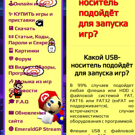
носитель
🕹Онлайн игры
подойдёт
✨ КУПИТЬ игры и
приставки
для запуска
💾 Скачать
игр?
📜 Статьи, Коды,
Пароли и Секреты
🎴 Картинки
Какой USB-
💬 Форум
носитель подойдёт
📼 Видео - Обзоры,
для запуска игр?
Программы
🎶 Музыка из игр
В 99% случаев подойдет
🖅 Новости
любая флешка или HDD с
файловой системой FAT,
FAT16 или FAT32 (exFAT не
🎓 F.A.Q
поддерживается), но
встречаются случаи
📟 Обновления
несовместимости
сайта
оборудования с программой.
🔴 EmeraldGP Stream
Флешки USB с файловой