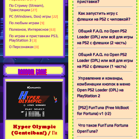
приставке?
По Стриму (Stream),
Трансляции
[27]
Как запустить игру с
PC (Windows, Dos) игры
[22]
флешки на PS2 с чиповкой?
По любым играм
[9]
Полезное, Интересное
[63]
Общий F.A.Q. по Open PS2
По играм и приставкам PS3,
Loader (OPL) или всё для игры
PlayStation 3
[3]
на PS2 с флешки (2 часть)
О Персонажах
[0]
Общий F.A.Q. по Open PS2
Loader (OPL) или всё для игры
на PS2 с флешки (1 часть)
RANDOM GAME
Управление и команды,
комбинации кнопок в меню
Open PS2 Loader (OPL) на
PlayStation 2
[PS2] FunTuna (Free McBoot
for Fortuna) v1 (r2)
Что такое FunTuna Fortuna
Hyper Olympic
OpenTuna?
(Genteiban!) / Ги