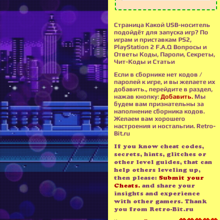
Страница Какой USB-носитель
подойдёт для запуска игр? По
играм и приставкам PS2,
PlayStation 2 F.A.Q Вопросы и
Ответы Коды, Пароли, Секреты,
Чит-Коды и Статьи
Если в сборнике нет кодов /
паролей к игре, и вы желаете их
добавить., перейдите в раздел,
нажав кнопку:
Добавить.
Мы
будем вам признательны за
наполнение сборника кодов.
Желаем вам хорошего
настроения и ностальгии. Retro-
Bit.ru
If you know cheat codes,
secrets, hints, glitches or
other level guides, that can
help others leveling up,
then please:
Submit your
Cheats.
and share your
insights and experience
with other gamers. Thank
you from Retro-Bit.ru