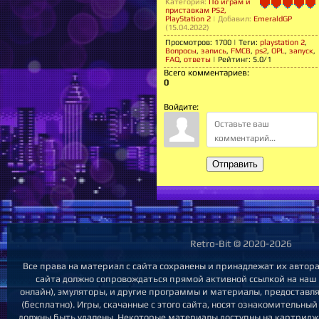
Категория
:
По играм и
приставкам PS2,
PlayStation 2
|
Добавил
:
EmeraldGP
(15.04.2022)
Просмотров
:
1700
|
Теги
:
playstation 2
,
Вопросы
,
запись
,
FMCB
,
ps2
,
OPL
,
запуск
,
FAQ
,
ответы
|
Рейтинг
:
5.0
/
1
Всего комментариев
:
0
Войдите:
Отправить
Retro-Bit © 2020-2026
Все права на материал с сайта сохранены и принадлежат их автор
сайта должно сопровождаться прямой активной ссылкой на наш с
онлайн), эмуляторы, и другие программы и материалы, предоставл
(бесплатно). Игры, скачанные с этого сайта, носят ознакомительны
должны быть удалены. Некоторые материалы доступны на картриджа