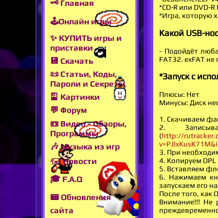
🗝 Главная
*CD-R или DVD-R
*Игра, которую х
🕹Онлайн игры
Какой USB-нос
✨ КУПИТЬ игры и
приставки
- Подойдёт люб
FAT32. exFAT не
💾 Скачать
📜 Статьи, Коды,
*Запуск с исп
Пароли и Секреты
Плюсы: Нет
🎴 Картинки
Минусы: Диск не
💬 Форум
1. Скачиваем фа
📼 Видео - Обзоры,
2. Записы
Программы
(
http://rutracke
v=PJlxKusK71M&i
🎶 Музыка из игр
3. При необход
4. Копируем OPL
🖅 Новости
5. Вставляем фл
6. Нажимаем кно
🎓 F.A.Q
запускаем его н
После того, как 
📟 Обновления
Внимание!!! Не
сайта
преждевременно