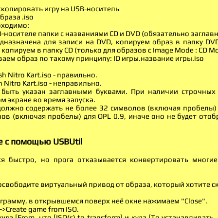
скопировать игру на USB-носитель
браза .iso
бходимо:
SB-носителе папки с названиями CD и DVD (обязательно заглав
едназначена для записи на DVD, копируем образ в папку DVD
копируем в папку CD (только для образов с Image Mode : CD Mode
аем образ по такому принципу: ID игры.название игры.iso
h Nitro Kart.iso - правильно.
 Nitro Kart.iso - неправильно.
 быть указан заглавными буквами. При наличии строчных 
м экране во время запуска.
олжно содержать не более 32 символов (включая пробелы) 
ов (включая пробелы) для OPL 0.9, иначе оно не будет ото
е с помощью USBUtil
я быстро, но прога отказывается конвертировать многи
освободите виртуальный привод от образа, который хотите с
ограмму, в открывшемся поверх неё окне нажимаем "Close".
->Create game from ISO.
куда [From
, что [ISO(s) to transform] и куда [To
устанавливать, 