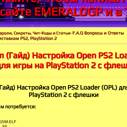
 сайте EMERALDGP и в 
F.A.Q Вопросы и Ответы
ароли, Секреты, Чит-Коды и Статьи
»
ставкам PS2, PlayStation 2
 (Гайд) Настройка Open PS2 Lo
для игры на PlayStation 2 c фле
Гайд) Настройка Open PS2 Loader (OPL) дл
PlayStation 2 c флешки
м потребуется:
+ GSM.ELF
4.39