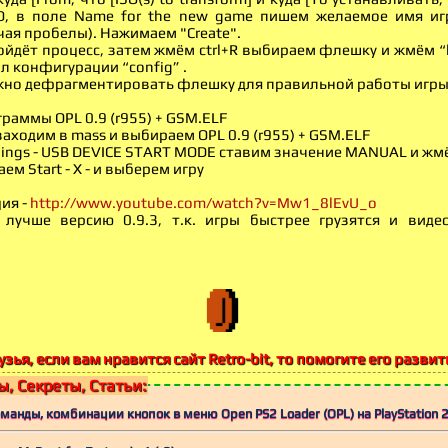
O, в поле Name for the new game пишем желаемое имя иг
ая пробелы). Нажимаем "Create".
ойдёт процесс, затем жмём ctrl+R выбираем флешку и жмём “
л конфигурации “config” .
ужно дефрагментировать флешку для правильной работы игры
раммы OPL 0.9 (r955) + GSM.ELF
заходим в mass и выбираем OPL 0.9 (r955) + GSM.ELF
iings - USB DEVICE START MODE ставим значение MANUAL и жм
ем Start - X - и выберем игру
ия -
http://www.youtube.com/watch?v=Mw1_8lEvU_o
 лучше версию 0.9.3, т.к. игры быстрее грузятся и вид
узья, если вам нравится сайт Retro-bit, то помогите его развит
, Секреты, Статьи:
манды, комбинации кнопок в меню Open PS2 Loader (OPL) на PlayStation 