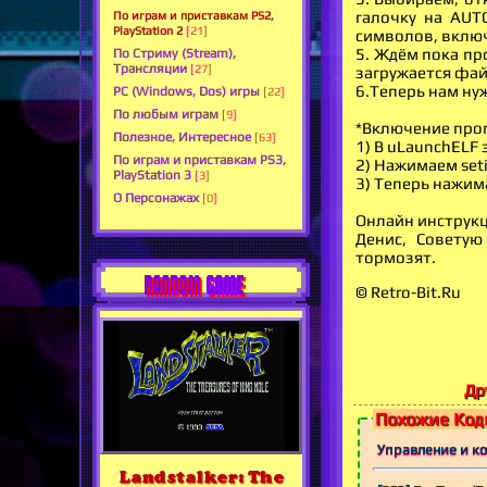
галочку на AUT
По играм и приставкам PS2,
PlayStation 2
[21]
символов, включ
5. Ждём пока пр
По Стриму (Stream),
Трансляции
[27]
загружается фай
6.Теперь нам н
PC (Windows, Dos) игры
[22]
По любым играм
[9]
*Включение прог
Полезное, Интересное
[63]
1) В uLaunchELF 
По играм и приставкам PS3,
2) Нажимаем set
PlayStation 3
[3]
3) Теперь нажима
О Персонажах
[0]
Онлайн инструкц
Денис, Советую
тормозят.
RANDOM GAME
© Retro-Bit.Ru
Др
Похожие Коды
Управление и ко
Landstalker: The