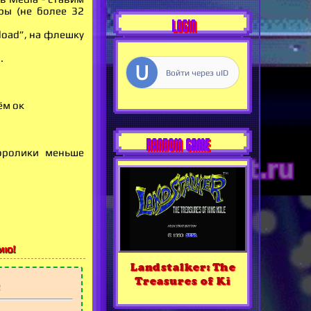
ры (не более 32
LOGIN
load”, на флешку
.
Войти через uID
ём ок
RANDOM GAME
еоролики меньше
ию!
Landstalker: The
Treasures of Ki
2