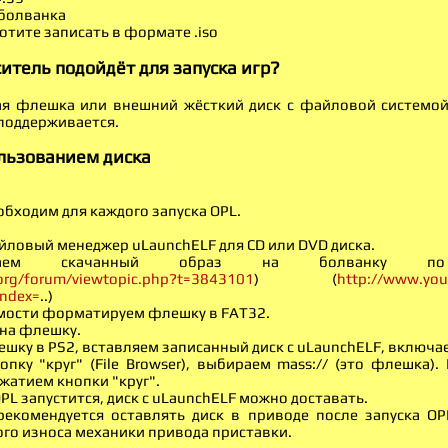
 болванка
отите записать в формате .iso
итель подойдёт для запуска игр?
ая флешка или внешний жёсткий диск с файловой системой
 поддерживается.
ользованием диска
обходим для каждого запуска OPL.
йловый менеджер uLaunchELF для CD или DVD диска.
ваем скачанный образ на болванку по 
r.org/forum/viewtopic.php?t=3843101
) (
http://www.yo
ndex=
..)
имости форматируем флешку в FAT32.
 на флешку.
ешку в PS2, вставляем записанный диск с uLaunchELF, включа
пку "круг" (File Browser), выбираем mass:// (это флешка)
ажатием кнопки "круг".
OPL запустится, диск с uLaunchELF можно доставать.
 рекомендуется оставлять диск в приводе после запуска OP
го износа механики привода приставки.