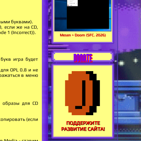
ными буквами).
, если же на CD,
 1 (Incorrect)).
Mesen + Doom (SFC. 2026)
DONATE
букв игра будет
для OPL 0.8 и не
бражаться в меню
е образы для CD
копировать (если
ПОДДЕРЖИТЕ
РАЗВИТИЕ САЙТА!
в Media - ставим