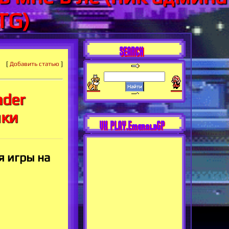
TG)
SEARCH
[
Добавить статью
]
ader
шки
VK PLAY.EmeraldGP
я игры на