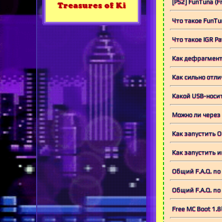
[PS2] FunTuna (Fr
Treasures of Ki
Что такое FunTu
Что такое IGR Pa
Как дефрагменти
Как сильно отли
Какой USB-носит
Можно ли через 
Как запустить O
Как запустить и
Общий F.A.Q. по 
Общий F.A.Q. по 
Free MC Boot 1.