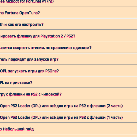
ee McBoot for Fortuna) v1 (r2)
na Fortuna OpenTuna?
th и как его настроить?
ровать флешку для Playstation 2 / PS2?
чается скорость чтения, по сравнению с диском?
ель подойдёт для запуска игр?
OPL запускать игры для PSOne?
PL на приставке?
гру с флешки на PS2 с чиповкой?
Open PS2 Loader (OPL) или всё для игры на PS2 с флешки (2 часть)
Open PS2 Loader (OPL) или всё для игры на PS2 с флешки (1 часть)
8b Небольшой гайд