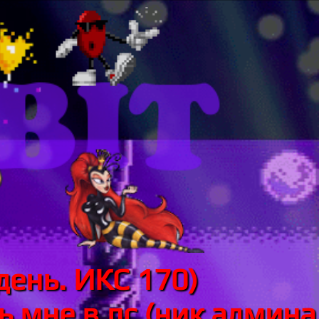
день. ИКС 170)
 мне в лс (ник админа