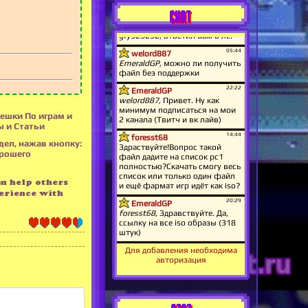
CHAT
лешки По играм и
ы и Статьи
дел, нажав кнопку:
орошего
an help others
erience with
Для добавления необходима
авторизация