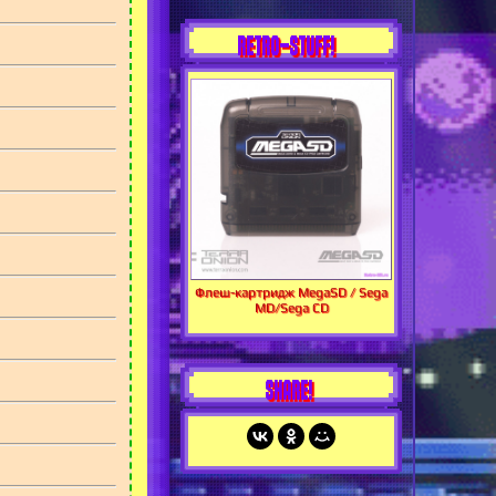
RETRO-STUFF!
Флеш-картридж MegaSD / Sega
MD/Sega CD
SHARE!