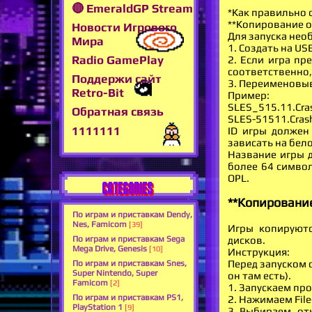
🔴 EmeraldGP Stream
*Как правильно 
**Копирование о
Новости Игрового
Для запуска нео
Мира
1. Создать на U
Radio GamePlay
2. Если игра пр
соответственно, 
Поддержи сайт
3. Переименовыв
Retro-Bit
Пример:
SLES_515.11.Cras
Обратная связь
SLES-51511.Crash
1111111
ID игры должен
зависать на бело
Название игры д
более 64 символ
OPL.
CATEGORIES
**Копировани
По играм и приставкам Dendy,
Nes, Famicom
[39]
Игры копируютс
дисков.
По играм и приставкам Sega
Mega Drive, Genesis
[10]
Инструкция:
Перед запуском 
По играм и приставкам Snes,
Super Nintendo, Super
он там есть).
Famicom
[2]
1. Запускаем пр
По играм и приставкам PS1,
2. Нажимаем File
PlayStation 1
[9]
3. Выбираем, от