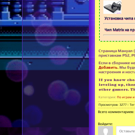
Установка чипа в
Чип Matrix на пр
Страница Мануал (
приставкам PS2, P
Если в сборнике не
Добавить.
Мы буде
настроения и носта
If you know chea
leveling up, the
other gamers. T
Категория
:
По играм и 
Просмотров
:
3277
|
Тег
Всего комментариев
:
Войдите: