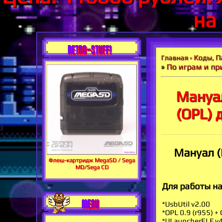
на
RETRO-STUFF!
Коды, П
Главная
»
»
По играм и при
Мануал
(OPL) 
Мануал (
Флеш-картридж MegaSD / Sega
MD/Sega CD
Для работы на
MENU
*UsbUtil v2.00
*OPL 0.9 (r955) 
*ULauncherELF v