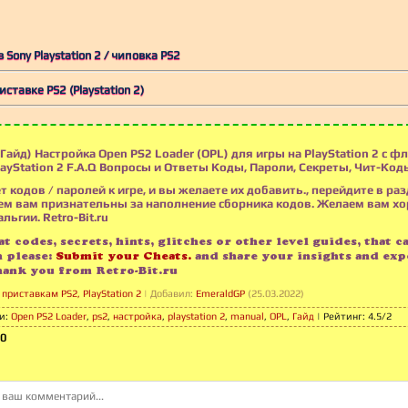
 Sony Playstation 2 / чиповка PS2
иставке PS2 (Playstation 2)
Гайд) Настройка Open PS2 Loader (OPL) для игры на PlayStation 2 c ф
layStation 2 F.A.Q Вопросы и Ответы Коды, Пароли, Секреты, Чит-Код
т кодов / паролей к игре, и вы желаете их добавить., перейдите в раз
м вам признательны за наполнение сборника кодов. Желаем вам х
льгии. Retro-Bit.ru
t codes, secrets, hints, glitches or other level guides, that c
n please:
Submit your Cheats.
and share your insights and exp
hank you from Retro-Bit.ru
приставкам PS2, PlayStation 2
|
Добавил
:
EmeraldGP
(25.03.2022)
и
:
Open PS2 Loader
,
ps2
,
настройка
,
playstation 2
,
manual
,
OPL
,
Гайд
|
Рейтинг
:
4.5
/
2
0