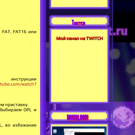
Twitch
 FAT, FAT16 или
Мой канал на TWITCH
инструкции
utube.com/watch?
ем приставку.
. Выбираем OPL и
DOWNLOAD!
L, во избежание