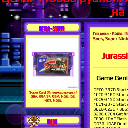
на
RETRO-STUFF!
Коды, П
Главная
»
Snes, Super Nin
Jurass
Game Genie
DEC0-397D Start 
Super Card (Флеш-картридж) /
10C0-31ED Start
GBA, GBA SP, GBM, NDS, IDS,
FDC9-315D Start w
NDS, NDSL
10C1-307D Start w
8BEB-C22D + 8B65
82B6-C704 Get hit
EE30-1DAF Flash l
MENU
DD30-1DAF Dont fl