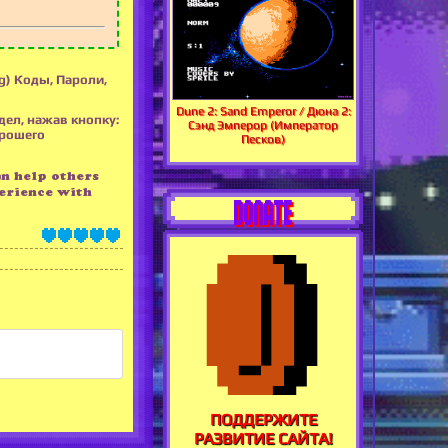
ng) Коды, Пароли,
Dune 2: Sand Emperor / Дюна 2:
дел, нажав кнопку:
Сэнд Эмперор (Император
орошего
Песков)
an help others
erience with
DONATE
ПОДДЕРЖИТЕ
РАЗВИТИЕ САЙТА!