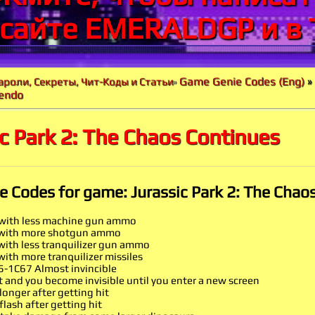
 сайте EMERALDGP и в 
Game Genie Codes (Eng)
»
ароли, Секреты, Чит-Коды и Статьи
»
tendo
ic Park 2: The Chaos Continues
 Codes for game: Jurassic Park 2: The Chao
with less machine gun ammo
 with more shotgun ammo
ith less tranquilizer gun ammo
ith more tranquilizer missiles
-1C67 Almost invincible
 and you become invisible until you enter a new screen
onger after getting hit
ash after getting hit