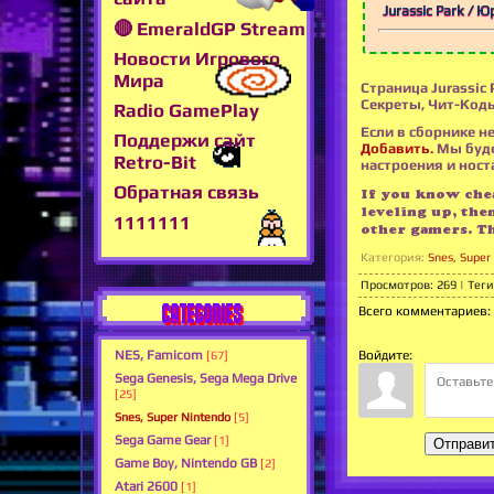
Jurassic Park / 
🔴 EmeraldGP Stream
Новости Игрового
Мира
Страница Jurassic 
Секреты, Чит-Коды
Radio GamePlay
Если в сборнике не
Поддержи сайт
Добавить.
Мы буде
Retro-Bit
настроения и носта
Обратная связь
If you know chea
leveling up, the
1111111
other gamers. T
Категория
:
Snes, Super
Просмотров
:
269
|
Теги
CATEGORIES
Всего комментариев
:
Войдите:
NES, Famicom
[67]
Sega Genesis, Sega Mega Drive
[25]
Snes, Super Nintendo
[5]
Sega Game Gear
[1]
Отправи
Game Boy, Nintendo GB
[2]
Atari 2600
[1]