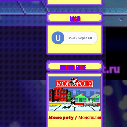
LOGIN
Войти через uID
RANDOM GAME
Monopoly / Монополия