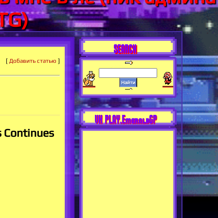
TG)
SEARCH
[
Добавить статью
]
VK PLAY.EmeraldGP
s Continues