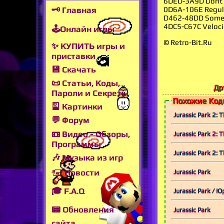
6DED-3A9D Dont t
0D6A-106E Regula
🗝 Главная
D462-48DD Some d
4DC5-C67C Veloci
🕹Онлайн игры
© Retro-Bit.Ru
✨ КУПИТЬ игры и
приставки
💾 Скачать
📜 Статьи, Коды,
Др
Пароли и Секреты
Похожие Коды
🎴 Картинки
Jurassic Park 2:
💬 Форум
📼 Видео - Обзоры,
Jurassic Park 2:
Программы
Jurassic Park 2: 
🎶 Музыка из игр
🖅 Новости
Jurassic Park
🎓 F.A.Q
Jurassic Park /
📟 Обновления
Jurassic Park
сайта