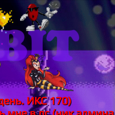
день. ИКС 170)
 мне в лс (ник админа