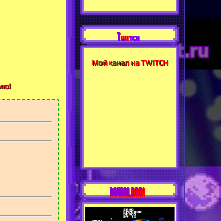
Twitch
Мой канал на TWITCH
ию!
DOWNLOAD!