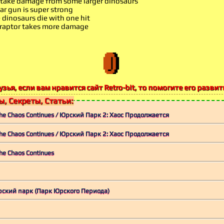
ake damage from some larger dinosaurs
r gun is super strong
inosaurs die with one hit
raptor takes more damage
узья, если вам нравится сайт Retro-bit, то помогите его развит
, Секреты, Статьи:
 The Chaos Continues / Юрский Парк 2: Хаос Продолжается
 The Chaos Continues / Юрский Парк 2: Хаос Продолжается
The Chaos Continues
 Юрский парк (Парк Юрского Периода)