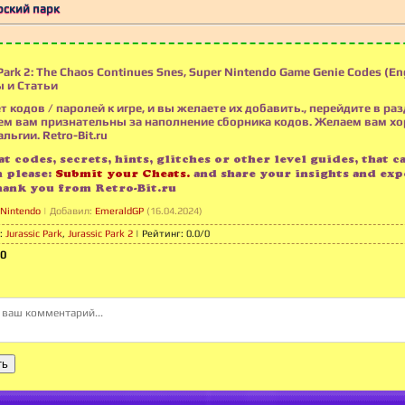
Юрский парк
Park 2: The Chaos Continues Snes, Super Nintendo Game Genie Codes (E
 и Статьи
т кодов / паролей к игре, и вы желаете их добавить., перейдите в раз
м вам признательны за наполнение сборника кодов. Желаем вам х
льгии. Retro-Bit.ru
t codes, secrets, hints, glitches or other level guides, that c
n please:
Submit your Cheats.
and share your insights and exp
hank you from Retro-Bit.ru
 Nintendo
|
Добавил
:
EmeraldGP
(16.04.2024)
:
Jurassic Park
,
Jurassic Park 2
|
Рейтинг
:
0.0
/
0
0
ть