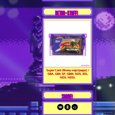
RETRO-STUFF!
Super Card (Флеш-картридж) /
GBA, GBA SP, GBM, NDS, IDS,
NDS, NDSL
SHARE!