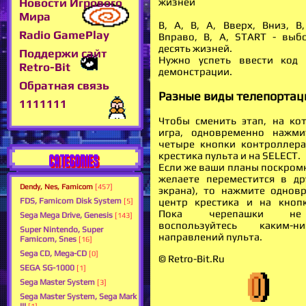
Новости Игрового
жизней
Мира
В, А, В, А, Вверх, Вниз, В,
Radio GamePlay
Вправо, В, А, START - выб
десять жизней.
Поддержи сайт
Нужно успеть ввести код 
Retro-Bit
демонстрации.
Обратная связь
Разные виды телепортац
1111111
Чтобы сменить этап, на ко
игра, одновременно нажми
четыре кнопки контроллера
крестика пульта и на SELECT.
CATEGORIES
Если же ваши планы поскромн
желаете переместится в др
Dendy, Nes, Famicom
[457]
экрана), то нажмите однов
FDS, Famicom Disk System
центр крестика и на кноп
[5]
Пока черепашки не
Sega Mega Drive, Genesis
[143]
воспользуйтесь каким-
Super Nintendo, Super
направлений пульта.
Famicom, Snes
[16]
Sega CD, Mega-CD
[0]
© Retro-Bit.Ru
SEGA SG-1000
[1]
Sega Master System
[3]
Sega Master System, Sega Mark