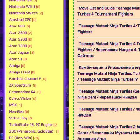
Nintendo Wii
[0]
Nintendo Wii U
[0]
Move List and Guide Teenage Muta
Nintendo Switch
[2]
Turtles 4 Tournament Fighters
Amstrad CPC
[0]
Teenage Mutant Ninja Turtles 4:
Atari 800
[0]
Fighters
Atari 2600
[2]
Atari 5200
[0]
Teenage Mutant Ninja Turtles 4 
Atari 7800
[0]
Fighters / Черепашки Ниндзя 4:
Atari Jaguar
[3]
Файтерс
Atari ST
[0]
Amiga
[0]
Комбинации и Управление в иг
Amiga CD32
[0]
Teenage Mutant Ninja Turtles: Turt
Fairchild Channel F
/ Teenage Mutant Ninja Turtles IV
[0]
ZX Spectrum
[5]
Teenage Mutant Ninja Turtles (G
Commodore 64
[0]
Ninja Den) / Черепашки Ниндзя
ColecoVision
[0]
MSX
[1]
Teenage Mutant Ninja Turtles / 
Neo-Geo
[0]
ниндзя
Virtual Boy
[0]
TurboGrafx-16, PC Engine
[2]
Teenage Mutant Ninja Turtles 2 A
3DO (Panasonic, GoldStar)
[3]
Game / Черепашки Мутанты Нин
PC (Dos, Win)
[89]
Аркадная Игра