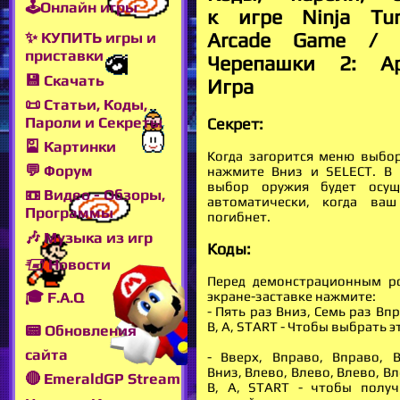
🕹Онлайн игры
к игре Ninja Tur
Arcade Game / 
✨ КУПИТЬ игры и
приставки
Черепашки 2: Ар
💾 Скачать
Игра
📜 Статьи, Коды,
Пароли и Секреты
Секрет:
🎴 Картинки
Когда загорится меню выбор
💬 Форум
нажмите Вниз и SELECT. В 
выбор оружия будет осуще
📼 Видео - Обзоры,
автоматически, когда ваш
Программы
погибнет.
🎶 Музыка из игр
Коды:
🖅 Новости
Перед демонстрационным р
🎓 F.A.Q
экране-заставке нажмите:
- Пять раз Вниз, Семь раз Вп
В, А, START - Чтобы выбрать э
📟 Обновления
сайта
- Вверх, Вправо, Вправо, В
Вниз, Влево, Влево, Влево, Вл
🔴 EmeraldGP Stream
В, А, START - чтобы получ