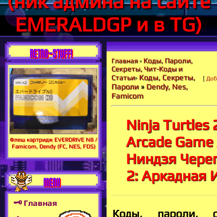
(ник админа на сайте
EMERALDGP и в TG)
RETRO-STUFF!
Коды, Пароли,
Главная
»
Секреты, Чит-Коды и
Коды, Секреты,
Статьи
»
[
Доб
Пароли
»
Dendy, Nes,
Famicom
Ninja Turtles 
Arcade Game 
Флеш картридж EVERDRIVE N8 /
Famicom, Dendy (FC, NES, FDS)
Ниндзя Чере
2: Аркадная 
MENU
🗝 Главная
Коды, пароли, с