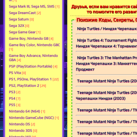
III
[1]
Друзья, если вам нравится сай
Sega Mark III, Sega MS, SMS
[1]
то помогите его разви
Sega DreamCast
[2]
Похожие Коды, Секреты, 
Sega Saturn
[0]
Sega 32X
[0]
Ninja Turtles / Ниндзя Черепаш
Sega Game Gear
[1]
Game Boy, Nintendo GB
[4]
Ninja Turtles 4: Tournament Fight
Game Boy Color, Nintendo GBC
Ниндзя Черепашки 4: Торнамен
[1]
Game Boy Advance, Nintendo
Ninja Turtles 3: The Manhattan Pro
GBA
[4]
Ниндзя Черепашки 3: Манхетте
PSP (PlayStation Portable)
[4]
Проджект
PS Vita
[0]
PS1, PSOne, PlayStation 1
[22]
Teenage Mutant Ninja Turtles (20
PS2, PlayStation 2
[29]
PS3
Teenage Mutant Ninja Turtles (20
[2]
Черепашки Ниндзя (2003)
PS4
[7]
PS5
[3]
Teenage Mutant Ninja Turtles / 
Nintendo 64 (N64)
[1]
Nintendo GameCube (NGC)
[1]
Teenage Mutant Ninja Turtles / 
Nintendo DS
[2]
Nintendo 3DS
[0]
Teenage Mutant Ninja Turtles / 