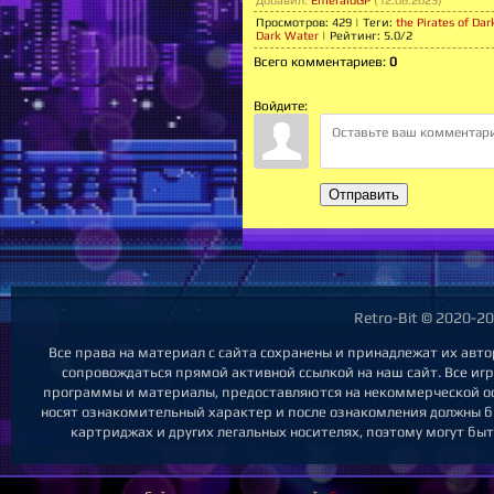
Просмотров
:
429
|
Теги
:
the Pirates of Da
Dark Water
|
Рейтинг
:
5.0
/
2
Всего комментариев
:
0
Войдите:
Отправить
Retro-Bit © 2020-2
Все права на материал с сайта сохранены и принадлежат их авт
сопровождаться прямой активной ссылкой на наш сайт. Все игры
программы и материалы, предоставляются на некоммерческой осно
носят ознакомительный характер и после ознакомления должны б
картриджах и других легальных носителях, поэтому могут бы