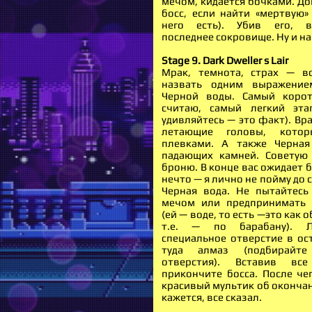
мечом, кидается бочками. До
босс, если найти «мертвую» 
него есть). Убив его, 
последнее сокровище. Ну и н
Stage 9. Dark Dweller s Lair
Мрак, темнота, страх — в
назвать одним выражени
Черной воды. Самый корот
считаю, самый легкий эта
удивляйтесь — это факт). Вр
летающие головы, котор
плевками. А также Черная
падающих камней. Советую
броню. В конце вас ожидает б
нечто — я лично не пойму до с
Черная вода. Не пытайтесь 
мечом или предпринимать 
(ей — воде, то есть —это как о
т.е. — по барабану). Л
специальное отверстие в ост
туда алмаз (подбирай
отверстия). Вставив вс
прикончите босса. После че
красивый мультик об окончан
кажется, все сказал.