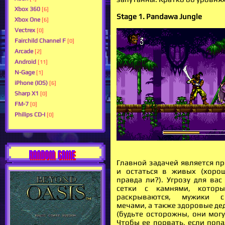
Xbox 360
[6]
Stage 1. Pandawa Jungle
Xbox One
[6]
Vectrex
[0]
Fairchild Channel F
[0]
Arcade
[2]
Android
[11]
N-Gage
[1]
iPhone (IOS)
[6]
Sharp X1
[0]
FM-7
[0]
Philips CD-I
[0]
RANDOM GAME
Главной задачей является пр
и остаться в живых (хоро
правда ли?). Угрозу для вас
сетки с камнями, котор
раскрываются, мужики 
мечами, а также здоровые де
(будьте осторожны, они могу
Чтобы ее порвать, если попа