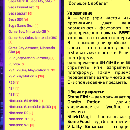
Sega Mark III, Sega MS, SMS
[1]
(большой), арбалет.
Sega DreamCast
[2]
Управление:
Sega Saturn
[0]
А
— удар (при частом на
Sega 32X
[0]
противника дает ва
Sega Game Gear
[1]
возможность фехтовать ор
Game Boy, Nintendo GB
[4]
одновременно нажать
ВВЕР
коронка, но отнимется энерги
Game Boy Color, Nintendo GBC
В
— прыжок (при двойном н
[1]
сальто — это позволит делат
Game Boy Advance, Nintendo
и убивать мух в полете. Если,
GBA
[4]
платформе, 
PSP (PlayStation Portable)
[4]
одновременно
ВНИЗ+В
или
В
PS Vita
[0]
спрыгнуть или запрыгну
PS1, PSOne, PlayStation 1
[22]
платформу. Таким прие
PS2, PlayStation 2
первом этапе взять много жи
[29]
С
- использование предмета.
PS3
[2]
PS4
[7]
Общие предметы:
PS5
[3]
Stone Elixir
— замораживает п
Nintendo 64 (N64)
[1]
Gravity Potion
— дально
увеличивается (удобно 
Nintendo GameCube (NGC)
[1]
случаях).
Nintendo DS
[2]
Shield Magic
— броня, бывает 
Nintendo 3DS
[0]
Some Food
— еда (пополнение 
Nintendo Wii
[0]
Vitality Enhancer
— сердце 