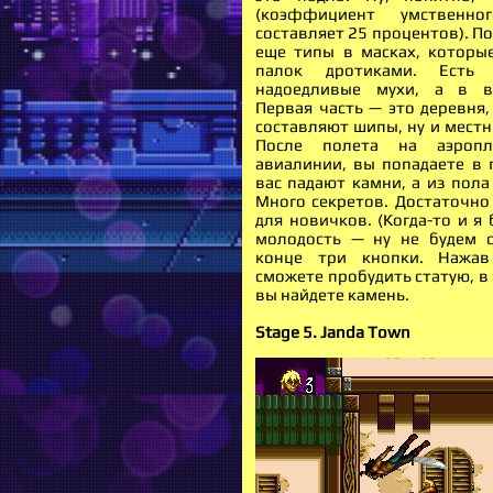
(коэффициент умственно
составляет 25 процентов). П
еще типы в масках, которы
палок дротиками. Ест
надоедливые мухи, а в в
Первая часть — это деревня,
составляют шипы, ну и местн
После полета на аэропл
авиалинии, вы попадаете в г
вас падают камни, а из пола
Много секретов. Достаточно
для новичков. (Когда-то и я 
молодость — ну не будем о
конце три кнопки. Нажа
сможете пробудить статую, в
вы найдете камень.
Stage 5. Janda Town