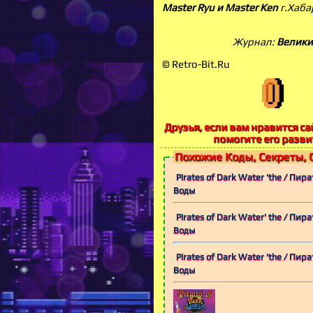
Master Ryu и Master Ken
г.Хаба
Журнал:
Велики
© Retro-Bit.Ru
Друзья, если вам нравится сай
помогите его разви
Похожие Коды, Секреты, 
Pirates of Dark Water 'the / Пи
Воды
Pirates of Dark Water' the / Пи
Воды
Pirates of Dark Water 'the / Пи
Воды