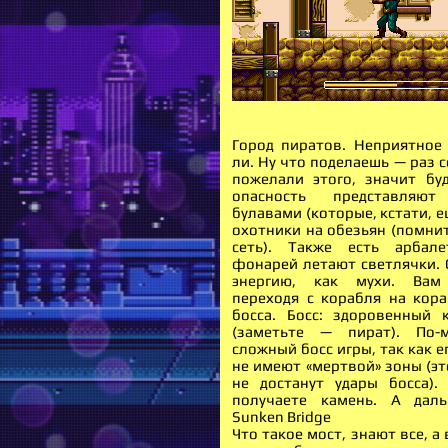
Город пиратов. Неприятное 
ли. Ну что поделаешь — раз 
пожелали этого, значит буд
опасность представля
булавами (которые, кстати, е
охотники на обезьян (помнит
сеть). Также есть арбале
фонарей летают светлячки.
энергию, как мухи. Вам
переходя с корабля на кора
босса. Босс: здоровенный
(заметьте — пират). По-
сложный босс игры, так как е
не имеют «мертвой» зоны (это
не достанут удары босса).
получаете камень. А даль
Sunken Bridge
Что такое мост, знают все, а 