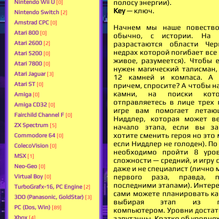
полосу энергии).
Nintendo Wii U
[0]
Key
— ключ.
Nintendo Switch
[2]
Amstrad CPC
[0]
Начнем мы наше повество
Atari 800
[0]
обычно, с истории. На 
разрастаются области Че
Atari 2600
[2]
недрах которой погибает всe 
Atari 5200
[0]
живое, разумеется). Чтобы е
Atari 7800
[0]
нужен магический талисман,
Atari Jaguar
[3]
12 камней и компаса. А 
Atari ST
причем, спросите? А чтобы н
[0]
камни, на поиски ко
Amiga
[0]
отправляетесь в лице трех 
Amiga CD32
[0]
игре вам помогает летаю
Fairchild Channel F
[0]
Ниддлер, которая может в
ZX Spectrum
[5]
начало этапа, если вы за
хотите сменить героя но это
Commodore 64
[0]
если Ниддлер не голоден). По
ColecoVision
[0]
необходимо пройти 8 уров
MSX
[1]
сложности — средний, и игру
Neo-Geo
[0]
даже и не специалист (лично 
первого раза, правда, 
Virtual Boy
[0]
последними этапами). Интере
TurboGrafx-16, PC Engine
[2]
сами можете планировать ка
3DO (Panasonic, GoldStar)
[3]
выбирая этап из пр
PC (Dos, Win)
[89]
компьютером. Уровни достато
запутанны. Кратко об уровнях
Xbox
[4]