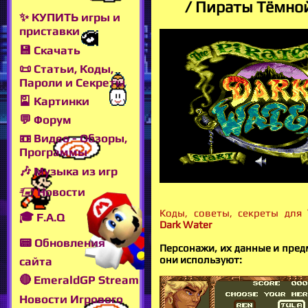
/ Пираты Тёмно
✨ КУПИТЬ игры и
приставки
💾 Скачать
📜 Статьи, Коды,
Пароли и Секреты
🎴 Картинки
💬 Форум
📼 Видео - Обзоры,
Программы
🎶 Музыка из игр
🖅 Новости
Коды, советы, секреты для
🎓 F.A.Q
Dark Water
📟 Обновления
Персонажи, их данные и пред
они используют:
сайта
🔴 EmeraldGP Stream
Новости Игрового