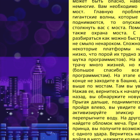
может быть опасно, нав
немногие. Вам необходимо
мост. Главную пробле
гигантские волны, которые
поднимаются, то опуска
столкнуть вас с моста. Пом
также охрана моста. С
разбираться как можно быстр
не смыло ненароком. Сложнос
некоторые платформы на
низко, что порой их трудно 
шутка программистов). На 
трачу много жизней, но 
(большое спасибо в
программистам). На этапе е
конце не заходите в башню, 
выше по мостам. Там вы ув
Нажав ее, вернитесь к началу
назад, вы обнаружите нов
Прыгая дальше, поднимитес
пройдя влево, вы увидите в
активизируйте эликси
перепрыгните воду. На друг
найдете обломок меча. При э
принца, вы получите возмож
с одного удара. Вернитесь на
войдя в него, нажмите клави