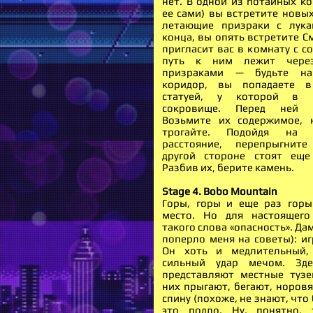
нет. В одной из потайных ко
ее сами) вы встретите новых
летающие призраки с лука
конца, вы опять встретите С
пригласит вас в комнату с с
путь к ним лежит чере
призраками — будьте на
коридор, вы попадаете 
статуей, у которой в 
сокровище. Перед ней д
Возьмите их содержимое, 
трогайте. Подойдя на о
расстояние, перепрыгнит
другой стороне стоят еще
Разбив их, берите камень.
Stage 4. Bobo Mountain
Горы, горы и еще раз горы
место. Но для настоящего
такого слова «опасность». Дам
поперло меня на советы): игр
Он хоть и медлительный,
сильный удар мечом. Зде
представляют местные туз
них прыгают, бегают, норовя
спину (похоже, не знают, что 
это подло. Ну, понятно, 