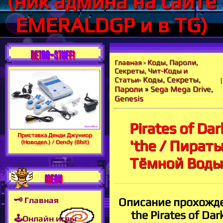
(ник админа на сайте
EMERALDGP и в TG)
RETRO-STUFF!
Коды, Пароли,
Главная
»
Секреты, Чит-Коды и
Коды, Секреты,
Статьи
»
Пароли
»
Sega Mega Drive,
Genesis
Pirates of Da
Приставка Денди Джуниор
'the / Пират
(Новодел.) / Dendy (8bit)
Тёмной Воды
MENU
🗝 Главная
Описание прохожд
the Pirates of Da
🕹Онлайн игры