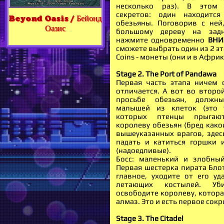
несколько раз). В этом
секретов: один находится
Beyond Oasis / Бейонд
обезьяны. Поговорив с ней
Оазис
большому дереву на зад
нажмите одновременно
ВНИ
сможете выбрать один из 2 эт
Coins - монеты (они и в Афри
Stage 2. The Port of Pandawa
Первая часть этапа ничем 
отличается. А вот во второй
просьбе обезьян, должн
малышей из клеток (это 
которых птенцы прыгаю
королеву обезьян (бред како
вышеуказанных врагов, здесь
падать и катиться горшки 
(надоедливые).
Босс: маленький и злобны
Первая шестерка пирата Блот
главное, уходите от его у
летающих костылей. У
освободите королеву, котора
алмаз. Это и есть первое сок
Stage 3. The Citadel