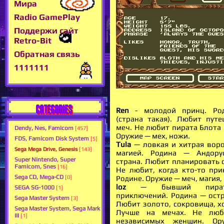
Мира
Radio GamePlay
Поддержи сайт
Retro-Bit
Обратная связь
1111111
CATEGORIES
Ren
- молодой принц. Род
(страна такая). Любит путе
меч. Не любит пирата Блота 
Dendy, Nes, Famicom
[457]
Оружие — мех, ножи.
FDS, Famicom Disk System
[5]
Tula
— ловкая и хитрая воро
Sega Mega Drive, Genesis
[143]
магией. Родина — Андорус
Super Nintendo, Super
страна. Любит планировать с
Famicom, Snes
[16]
Не любит, когда кто-то при
Sega CD, Mega-CD
Родине. Оружие — меч, магия,
[0]
loz
— бывший пират,
SEGA SG-1000
[1]
приключений. Родина — ост
Sega Master System
[3]
Любит золото, сокровища, х
Sega Master System, Sega Mark
Лучше на мечах. Не люб
III
[1]
независимых женщин. О