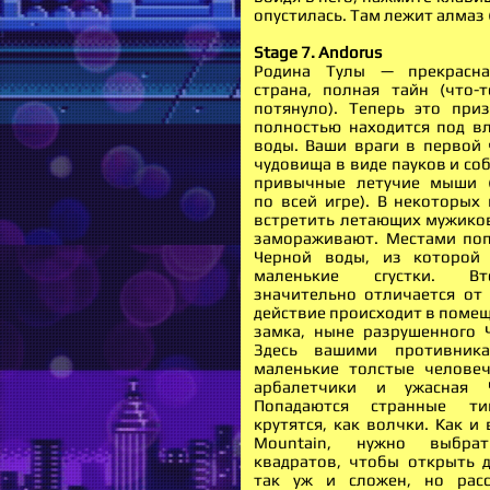
опустилась. Там лежит алмаз (
Stage 7. Andorus
Родина Тулы — прекрасна
страна, полная тайн (что-
потянуло). Теперь это при
полностью находится под в
воды. Ваши враги в первой 
чудовища в виде пауков и соб
привычные летучие мыши (
по всей игре). В некоторых
встретить летающих мужиков
замораживают. Местами по
Черной воды, из которой
маленькие сгустки. В
значительно отличается от 
действие происходит в поме
замка, ныне разрушенного 
Здесь вашими противник
маленькие толстые челове
арбалетчики и ужасная 
Попадаются странные ти
крутятся, как волчки. Как и
Mountain, нужно выбр
квадратов, чтобы открыть д
так уж и сложен, но расс