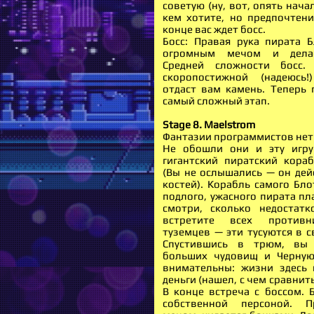
советую (ну, вот, опять начал
кем хотите, но предпочтение
конце вас ждет босс.
Босс: Правая рука пирата Б
огромным мечом и делае
Средней сложности босс.
скоропостижной (надеюсь
отдаст вам камень. Теперь 
самый сложный этап.
Stage 8. Maelstrom
Фантазии программистов нет
Не обошли они и эту игру
гигантский пиратский кораб
(Вы не ослышались — он дей
костей). Корабль самого Бло
подлого, ужасного пирата пл
смотри, сколько недостатк
встретите всех противн
туземцев — эти тусуются в с
Спустившись в трюм, вы
больших чудовищ и Черную
внимательны: жизни здесь 
деньги (нашел, с чем сравнить:
В конце встреча с боссом. Б
собственной персоной. П