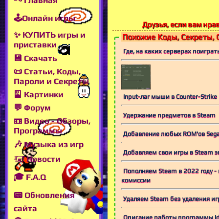
🗝 Главная
🕹Онлайн игры
Друзья, если вам нрав
✨ КУПИТЬ игры и
Похожие Коды, Секреты, 
приставки
Где, на каких серверах поиграть 
💾 Скачать
📜 Статьи, Коды,
Пароли и Секреты
🎴 Картинки
Input-лаг мыши в Counter-Strike 
💬 Форум
Удержание предметов в Steam
📼 Видео - Обзоры,
Программы
Добавление любых ROM'ов Sega 
🎶 Музыка из игр
Добавляем свои игры в Steam эм
🖅 Новости
Пополняем Steam в 2022 году -
🎓 F.A.Q
комиссии
📟 Обновления
Удаляем Steam без удаления иг
сайта
Описание работы программы Idl