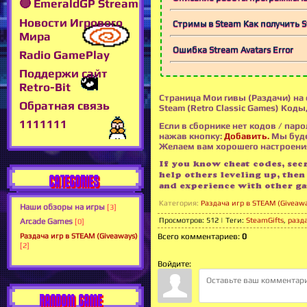
🔴 EmeraldGP Stream
Новости Игрового
Стримы в Steam Как получить S
Мира
Ошибка Stream Avatars Error
Radio GamePlay
Поддержи сайт
Retro-Bit
Страница Мои гивы (Раздачи) на 
Обратная связь
Steam (Retro Classic Games) Коды
1111111
Если в сборнике нет кодов / паро
нажав кнопку:
Добавить.
Мы буде
Желаем вам хорошего настроения 
If you know cheat codes, secre
help others leveling up, then
CATEGORIES
and experience with other ga
Категория
:
Раздача игр в STEAM (Giveaw
Наши обзоры на игры
[3]
Просмотров
:
512
|
Теги
:
SteamGifts
,
разд
Arcade Games
[0]
Раздача игр в STEAM (Giveaways)
Всего комментариев
:
0
[2]
Войдите:
RANDOM GAME