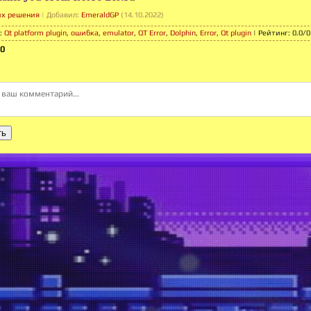
их решения
|
Добавил
:
EmeraldGP
(14.10.2022)
:
Qt platform plugin
,
ошибка
,
emulator
,
QT Error
,
Dolphin
,
Error
,
Qt plugin
|
Рейтинг
:
0.0
/
0
0
ть