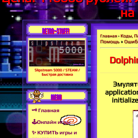
на
RETRO-STUFF!
Коды, П
Главная
»
Помощь
»
Ошибк
Dolphi
Slipstream 5000 / STEAM /
Быстрая доставка
Эмулято
applicatio
MENU
initiali
🗝 Главная
🕹Онлайн игры
✨ КУПИТЬ игры и