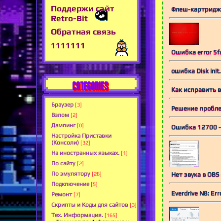
Поддержи сайт
Флеш-картридж E
Retro-Bit
Обратная связь
1111111
Ошибка error 5f
ошибка Disk init
CATEGORIES
Как исправить в
Браузер
[3]
Решение проблемы
Взлом
[2]
Дампинг
[0]
Ошибка 12700 - 
Настройка Приставки
(Консоли)
[32]
На иностранных языках.
[1]
По сайту
[2]
По эмулятору
Нет звука в OBS
[26]
Подключение
[5]
Everdrive N8: Err
Ремонт
[7]
Скрипты и Коды для сайтов
[3]
Тех. Информация.
[165]