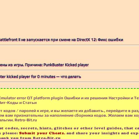
attlefront II не запускается при смене на DirectX 12: Фикс ошибки
ны из игры. Причина: PunkBuster Kicked player
r kicked player for 0 minutes — что делать
Emulator error QT platform plugin Ошибки и их решения Настройки и Т
Чит-Коды и Статьи
т кодов / паролей к игре, и вы желаете их добавить., перейдите в раз
м вам признательны за наполнение сборника кодов. Желаем вам х
льгии. Retro-Bit.ru
t codes, secrets, hints, glitches or other level guides, that c
n please:
Submit your Cheats.
and share your insights and exp
hank you from Retro-Bit.ru