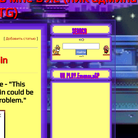
TG)
SEARCH
[
Добавить статью
]
in
VK PLAY.EmeraldGP
 - "This
in could be
problem."