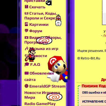
приставки
💾 Скачать
📜 Статьи, Коды,
Пароли и Секреты
🎴 Картинки
💬 Форум
У
-
/
📼 Видео - Обзоры,
Программы
🎶 Музыка из игр
Ищем решения. Ес
🖅 Новости
© Retro-Bit.Ru
🎓 F.A.Q
📟 Обновления
сайта
Др
Похожие Коды
🔴 EmeraldGP Stream
Новости Игрового
OBS ошибка и её 
Мира
ИСПРАВЛЕНИЕ 
Radio GamePlay