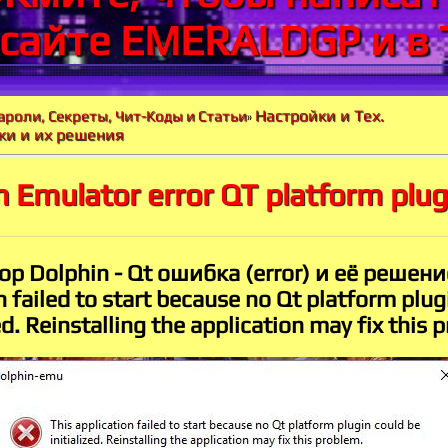
 сайте EMERALDGP и в 
Настройки и Тех.
ароли, Секреты, Чит-Коды и Статьи
»
и и их решения
n Emulator error QT platform plug
р Dolphin - Qt ошибка (error) и её решение
n failed to start because no Qt platform plug
zed. Reinstalling the application may fix this 