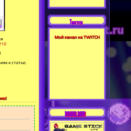
Twitch
Мой канал на TWITCH
ия
210
!
иях к статье.
ию!
DOWNLOAD!