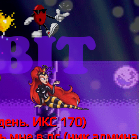
день. ИКС 170)
 мне в лс (ник админа