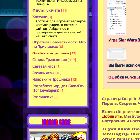
Техническая Информация и
Помощь
Файлы: Скачать
[11]
Хостинг
[3]
Хостинг для игровых серверов,
хостинг радио. и хостинг
сайтов. Избранное и
проверенное для читателей
нашего сайта.
Игра Star Wars B
Обратная Совместимость Игр
на Приставках
[0]
Ошибки и их решения
[33]
Стрим, Трансляции
[112]
Вы были исключе
Сетевая игра
[1]
Запись игры
[10]
Ошибка PunkBuste
Чиповки и Прошивки
[13]
Разработка игр, для GameDev
(for Developers)
[1]
Распиновки
[5]
Страница Dolphin 
Пароли, Секреты, 
Если в сборнике не
Добавить.
Мы буде
RANDOM GAME
настроения и носта
If you know chea
leveling up, the
other gamers. T