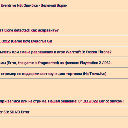
verdrive N8: Ошибка - Зеленый Экран
a1.Clone detected! Как исправить?
.. OxC2 (Game Boy) Everdrive GB
ылеты при смене разрешения в игре Warcraft 3: Frozen Throne?
 (Error, the game is fragmented) на флешке Playstation 2 / PS2.
стример не поддерживает функцию торговли (На Trovo.live)
 при записи или на стриме. Нашел решение! 01.03.2022 Баг со звуком!
or 63: SD I/O Error