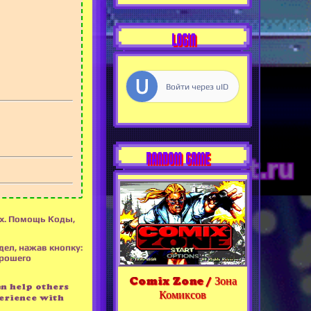
LOGIN
Войти через uID
RANDOM GAME
ех. Помощь Коды,
дел, нажав кнопку:
орошего
Comix Zone / Зона
an help others
Комиксов
erience with