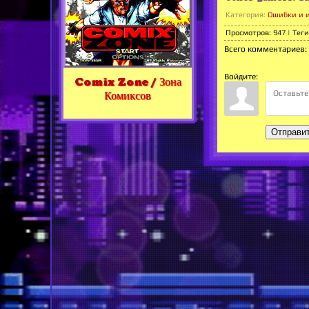
Категория
:
Ошибки и 
Просмотров
:
947
|
Теги
Всего комментариев
:
Войдите:
Comix Zone / Зона
Комиксов
Отправи