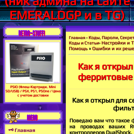
(ник админа на сайте
EMERALDGP и в TG)
RETRO-STUFF!
Коды, Пароли, Секрет
Главная
»
Настройки и Т
Коды и Статьи
»
Помощь
»
Ошибки и их реш
Как я открыл
ферритовые
PSIO (Флеш-Картридж. Mini
SD/USB) / PSX, PS1, PSOne / Цена
с учетом доставки
Как я открыл для 
фильт
MENU
Поведаю вам что такое
на проводах ваших R
🗝 Главная
контроллеров DualShock.