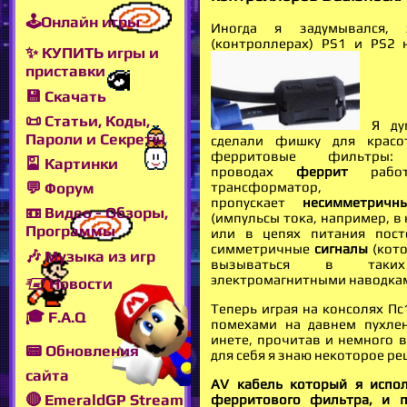
🕹Онлайн игры
Иногда я задумывался, 
(контроллерах) PS1 и PS2 
✨ КУПИТЬ игры и
приставки
💾 Скачать
📜 Статьи, Коды,
Я дум
Пароли и Секреты
сделали фишку для красо
ферритовые фильтры
🎴 Картинки
проводах
феррит
работ
трансформат
💬 Форум
пропускает
несимметричн
📼 Видео - Обзоры,
(импульсы тока, например, в
Программы
или в цепях питания пост
симметричные
сигналы
(кото
🎶 Музыка из игр
вызываться в таки
электромагнитными наводка
🖅 Новости
Теперь играя на консолях Пс
🎓 F.A.Q
помехами на давнем пухле
инете, прочитав и немного в
📟 Обновления
для себя я знаю некоторое ре
сайта
AV кабель который я испо
🔴 EmeraldGP Stream
ферритового фильтра, и п