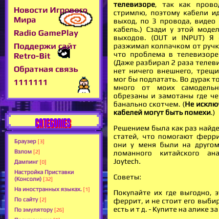
телевизоре
, так как прово
Новости Игрового
стримлю, поэтому кабели ид
Мира
выход, по 3 провода, видео 
кабель.) Сзади у этой моде
Radio GamePlay
выходов. (OUT и INPUT) Я
Поддержи сайт
разжимал колпачком от ручки
что проблема в телевизоре
Retro-Bit
(Даже разбирал 2 раза телеви
Обратная связь
нет ничего внешнего, трещи
мог бы подлатать. Во дурак т
1111111
много от моих самодельн
обрезаны и замотаны где чем
банально скотчем. (
Не исклю
кабелей могут быть помехи
.)
CATEGORIES
Решением была как раз найд
статей, что помогают ферр
Браузер
[3]
они у меня были на другом
Взлом
[2]
ломанного китайского ан
Joytech.
Дампинг
[0]
Настройка Приставки
Советы:
(Консоли)
[32]
На иностранных языках.
[1]
Покупайте их где выгодно, 
По сайту
[2]
феррит, и не стоит его выби
есть и т д. - Купите на алике за
По эмулятору
[26]