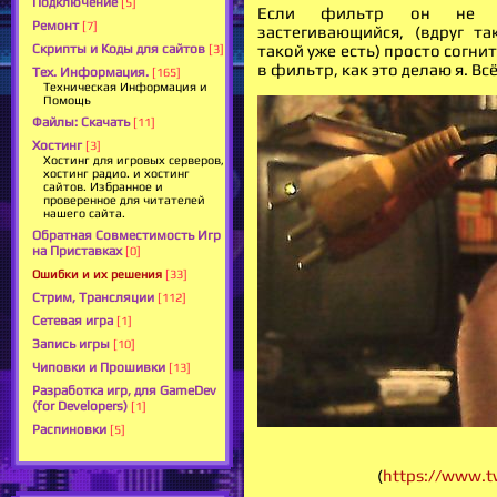
Подключение
[5]
Если фильтр он не 
Ремонт
[7]
застегивающийся, (вдруг т
Скрипты и Коды для сайтов
такой уже есть) просто согни
[3]
в фильтр, как это делаю я. Вс
Тех. Информация.
[165]
Техническая Информация и
Помощь
Файлы: Скачать
[11]
Хостинг
[3]
Хостинг для игровых серверов,
хостинг радио. и хостинг
сайтов. Избранное и
проверенное для читателей
нашего сайта.
Обратная Совместимость Игр
на Приставках
[0]
Ошибки и их решения
[33]
Стрим, Трансляции
[112]
Сетевая игра
[1]
Запись игры
[10]
Чиповки и Прошивки
[13]
Разработка игр, для GameDev
(for Developers)
[1]
Распиновки
[5]
(
https://www.t