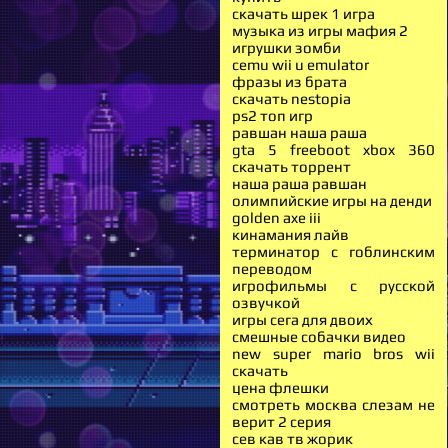
скачать шрек 1 игра
музыка из игры мафия 2
игрушки зомби
cemu wii u emulator
фразы из брата
скачать nestopia
ps2 топ игр
равшан наша раша
gta 5 freeboot xbox 360
скачать торрент
наша раша равшан
олимпийские игры на денди
golden axe iii
кинамания лайв
терминатор с гоблинским
переводом
игрофильмы с русской
озвучкой
игры сега для двоих
смешные собачки видео
new super mario bros wii
скачать
цена флешки
смотреть москва слезам не
верит 2 серия
сев кав тв жорик