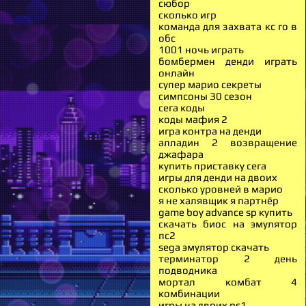
сюбор
сколько игр
команда для захвата кс го в
обс
1001 ночь играть
бомбермен денди играть
онлайн
супер марио секреты
симпсоны 30 сезон
сега коды
коды мафия 2
игра контра на денди
алладин 2 возвращение
джафара
купить приставку сега
игры для денди на двоих
сколько уровней в марио
я не халявщик я партнёр
game boy advance sp купить
скачать биос на эмулятор
пс2
sega эмулятор скачать
терминатор 2 день
подводника
мортал комбат 4
комбинации
игры на двоих ps1