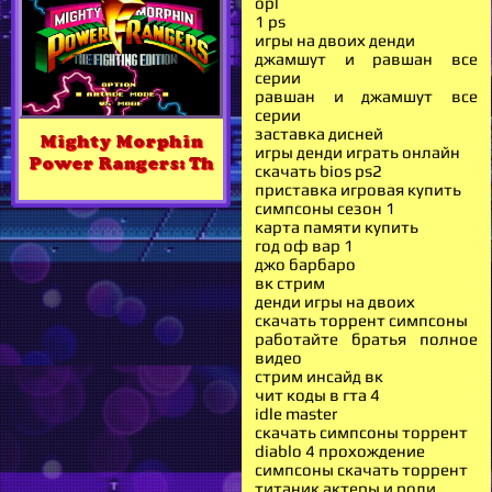
opl
1 ps
игры на двоих денди
джамшут и равшан все
серии
равшан и джамшут все
серии
заставка дисней
Mighty Morphin
игры денди играть онлайн
Power Rangers: Th
скачать bios ps2
приставка игровая купить
симпсоны сезон 1
карта памяти купить
год оф вар 1
джо барбаро
вк стрим
денди игры на двоих
скачать торрент симпсоны
работайте братья полное
видео
стрим инсайд вк
чит коды в гта 4
idle master
скачать симпсоны торрент
diablo 4 прохождение
симпсоны скачать торрент
титаник актеры и роли