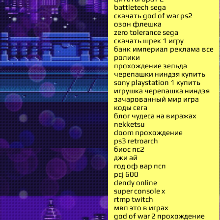
battletech sega
скачать god of war ps2
озон флешка
zero tolerance sega
скачать шрек 1 игру
банк империал реклама все
ролики
прохождение зельда
черепашки ниндзя купить
sony playstation 1 купить
игрушка черепашка ниндзя
зачарованный мир игра
коды сега
блог чудеса на виражах
nekketsu
doom прохождение
ps3 retroarch
биос пс2
джи ай
год оф вар псп
pcj 600
dendy online
super console x
rtmp twitch
мвп это в играх
god of war 2 прохождение