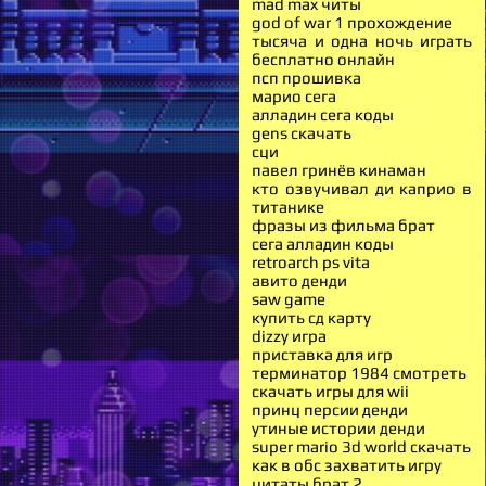
mad max читы
god of war 1 прохождение
тысяча и одна ночь играть
бесплатно онлайн
псп прошивка
марио сега
алладин сега коды
gens скачать
сци
павел гринёв кинаман
кто озвучивал ди каприо в
титанике
фразы из фильма брат
сега алладин коды
retroarch ps vita
авито денди
saw game
купить сд карту
dizzy игра
приставка для игр
терминатор 1984 смотреть
скачать игры для wii
принц персии денди
утиные истории денди
super mario 3d world скачать
как в обс захватить игру
цитаты брат 2