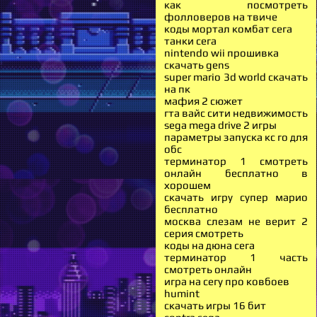
как посмотреть
фолловеров на твиче
коды мортал комбат сега
танки сега
nintendo wii прошивка
скачать gens
super mario 3d world скачать
на пк
мафия 2 сюжет
гта вайс сити недвижимость
sega mega drive 2 игры
параметры запуска кс го для
обс
терминатор 1 смотреть
онлайн бесплатно в
хорошем
скачать игру супер марио
бесплатно
москва слезам не верит 2
серия смотреть
коды на дюна сега
терминатор 1 часть
смотреть онлайн
игра на сегу про ковбоев
humint
скачать игры 16 бит