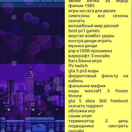
эвоки битва за эндор
фильм 1985
игры на сега для двоих
симпсоны все сезоны
скачать
волшебный мир дисней
best ps1 games
мортал комбат удары
контра денди играть
музыка денди
psp e1008 прошивка
варкрафт 3 онлайн
багз банни игра
ffz twitch
gta 5 ps3 коды
ферритовый фильтр на
кабель
фальконе мафия
коды warcraft 3 frozen
throne
gta 5 xbox 360 freeboot
скачать торрент
обложки игр
соник клип
терминатор 2 день
подводника смотреть
онлайн