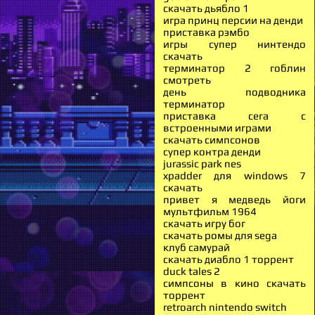
скачать дьябло 1
игра принц персии на денди
приставка рэмбо
игры супер нинтендо
скачать
терминатор 2 гоблин
смотреть
день подводника
терминатор
приставка сега с
встроенными играми
скачать симпсонов
супер контра денди
jurassic park nes
xpadder для windows 7
скачать
привет я медведь йоги
мультфильм 1964
скачать игру бог
скачать ромы для sega
клуб самурай
скачать диабло 1 торрент
duck tales 2
симпсоны в кино скачать
торрент
retroarch nintendo switch