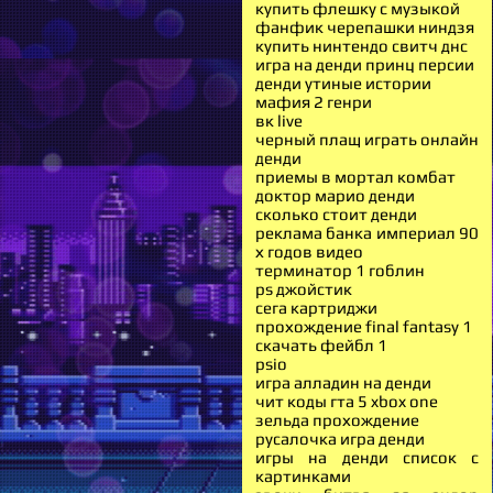
купить флешку с музыкой
фанфик черепашки ниндзя
купить нинтендо свитч днс
игра на денди принц персии
денди утиные истории
мафия 2 генри
вк live
черный плащ играть онлайн
денди
приемы в мортал комбат
доктор марио денди
сколько стоит денди
реклама банка империал 90
х годов видео
терминатор 1 гоблин
ps джойстик
сега картриджи
прохождение final fantasy 1
скачать фейбл 1
psio
игра алладин на денди
чит коды гта 5 xbox one
зельда прохождение
русалочка игра денди
игры на денди список с
картинками