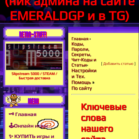
(ник админа на сайте
EMERALDGP и в TG)
RETRO-STUFF!
Главная
»
Коды,
Пароли,
Секреты,
Чит-Коды и
[
Добавить статью
]
Статьи
»
Настройки
Slipstream 5000 / STEAM /
и Тех.
Быстрая доставка
Помощь
»
По сайту
MENU
Ключевые
🗝 Главная
слова
🕹Онлайн игры
нашего
✨ КУПИТЬ игры и