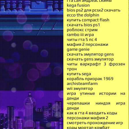
гта сан андреас скины
kega fusion
bios ps2 для pcsx2 скачать
ecco the dolphin
купить compact flash
скачать bios ps1
роблокс стрим
rambo iii игра
читы гта 5 пс 4
мафия 2 персонажи
game genie
скачать эмулятор gens
скачать gens эмулятор
читы варкрафт 3 фрозен
трон
купить sega
корабль призрак 1969
archisteamfarm
wii эмулятор
игра утиные истории на
денди
черепашки ниндзя игра
денди
как в гта 4 вводить коды
персонажи мафия 2
смотреть прохождение игр
коды мортал комбат