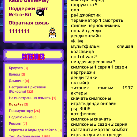
форум гта 5
Поддержи сайт
опл
Retro-Bit
ps4 джойстик
терминатор 1 смотреть
Обратная связь
фильм чернокнижник
онлайн денди
1111111
денди онлайн
vk live
мультфильм спящая
красавица
CATEGORIES
god of war 2
ниндзя черепашки 3
симпсоны 1 серия 1 сезон
Браузер
[3]
картриджи
Взлом
[2]
денди танки
Дампинг
[0]
вк лайф
титаник фильм 1997
Настройка Приставки
(Консоли)
[32]
актеры
скачать симпсоны
На иностранных языках.
[1]
играть денди онлайн
По сайту
[2]
psp 3008
По эмулятору
[26]
кот феликс
Подключение
[5]
симпсоны скачать
симпсоны 2 сезон 2 серия
Ремонт
[7]
фаталити мортал комбат
Скрипты и Коды для сайтов
[3]
игры на двоих на денди
Тех. Информация.
[165]