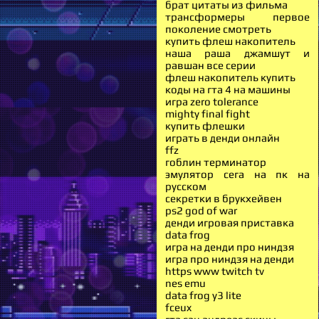
брат цитаты из фильма
трансформеры первое
поколение смотреть
купить флеш накопитель
наша раша джамшут и
равшан все серии
флеш накопитель купить
коды на гта 4 на машины
игра zero tolerance
mighty final fight
купить флешки
играть в денди онлайн
ffz
гоблин терминатор
эмулятор сега на пк на
русском
секретки в брукхейвен
ps2 god of war
денди игровая приставка
data frog
игра на денди про ниндзя
игра про ниндзя на денди
https www twitch tv
nes emu
data frog y3 lite
fceux