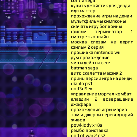
contra sega
купить джойстик для денди
идл мастер
прохождение игры на денди
мультфильмы симпсоны
скачать игру бог войны
фильм терминатор 1
смотреть онлайн
москва слезам не верит
фильм 2 серия
прошивка nintendo wii
дум прохождение
чип и дейл на сеге
batman sega
вито скалетта мафия 2
принц персии игра на денди
diablo ps1
nod3d9ex
управление мортал комбат
аладдин 2 возвращение
джафара
прохождение игры марио
том и джерри перевод юрий
живов
powkiddy x18s
рэмбо приставка
god of war 2 ps2