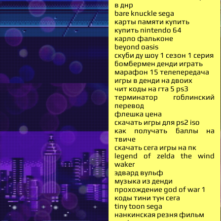
в днр
bare knuckle sega
карты памяти купить
купить nintendo 64
карло фальконе
beyond oasis
скуби ду шоу 1 сезон 1 серия
бомбермен денди играть
марафон 15 телепередача
игры в денди на двоих
чит коды на гта 5 ps3
терминатор гоблинский
перевод
флешка цена
скачать игры для ps2 iso
как получать баллы на
твиче
скачать сега игры на пк
legend of zelda the wind
waker
эдвард вульф
музыка из денди
прохождение god of war 1
коды тини тун сега
tiny toon sega
нанкинская резня фильм