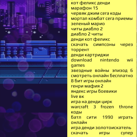
кот феликс денди
марафон 15
червяк джим сега коды
мортал комбат сега приемы
зеленый марио
читы диабло 2
диабло 2 читы
денди кот феликс
скачать симпсоны через
торрент
денди картриджи
download nintendo wii
games
звездные войны эпизод 6
смотреть онлайн бесплатно
8 бит игры онлайн
генри мафия 2
яндекс игры боевики
live вк
игра на денди цирк
warcraft 3 frozen throne
коды
батл сити 1990 играть
онлайн
игра денди золотоискатель
скачать игры супер