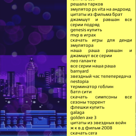
решала тарков
эмулятор ps vita на андроид
цитаты из фильма брат
джамшут и равшан все
серии подряд
genesis купить
mvp в играх
скачать игры для денди
эмулятора
наша раша равшан и
джамшут все серии
лео галанте
все серии наша раша
barnyard
звездный час телепередача
nestopia
терминатор гоблин
батл сити
скачать симпсоны все
сезоны торрент
флешки купить
galaga
golden axe 3
цитаты из звездных войн
ж к в д фильм 2008
скачать сега