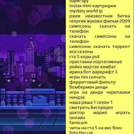
super spy
instax mini картриджи
mystery world ip
ржев неизвестная битва
георгия жукова фильм 2009
симпсоны скачать на
телефон
скачать симпсоны на
телефон
симпсоны скачать торрент
все сезоны
гта 5 коды ps4
приставки портативные
рейко мортал комбат
ирина бот варкрафт 3
игры nes скачать
ферритовый фильтр
бомбермен денди
игра на денди черепашки
ниндзя
наша раша 1 сезон 1
смотреть беспредел
доктор марио играть
онлайн
famicom
читы на гта 5 на икс бокс
felix the cat