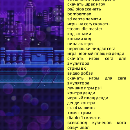
скачать шрек игру
ps2 bios скачать
bomberman
sd карта памяти
игры на сегу скачать
steam idle master
код конами
конами код
пила актеры
черепашки ниндзя сега
игра черный плащ на денди
скачать игры сега для
эмулятора
стрим вк
видео робзи
скачать игры для сега
эмулятора
лучшие игры ps1
контра денди
черный плащ денди
денди контра
гта 4 машины
твич стрим
diablo 1 скачать
всеволод кузнецов кого
озвучивал