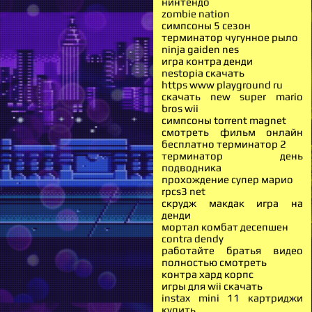
нинтендо
zombie nation
симпсоны 5 сезон
терминатор чугунное рыло
ninja gaiden nes
игра контра денди
nestopia скачать
https www playground ru
скачать new super mario
bros wii
симпсоны torrent magnet
смотреть фильм онлайн
бесплатно терминатор 2
терминатор день
подводника
прохождение супер марио
rpcs3 net
скрудж макдак игра на
денди
мортал комбат десепшен
contra dendy
работайте братья видео
полностью смотреть
контра хард корпс
игры для wii скачать
instax mini 11 картриджи
купить