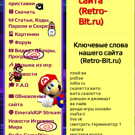
сайта
приставки
(Retro-
💾 Скачать
Bit.ru)
📜 Статьи, Коды,
Пароли и Секреты
🎴 Картинки
💬 Форум
Ключевые слова
📼 Видео - Обзоры,
нашего сайта
Программы
(Retro-Bit.ru)
🎶 Музыка из игр
плей вк
🖅 Новости
робзи
ndbx ru
🎓 F.A.Q
скалетта вито
вито скалетта
📟 Обновления
равшан и джамшут
вк лайв
сайта
денди игры онлайн
🔴 EmeraldGP Stream
mafia ii
live vk
Новости Игрового
смотреть терминатор 1
Мира
галага
мистери ворлд
Radio GamePlay