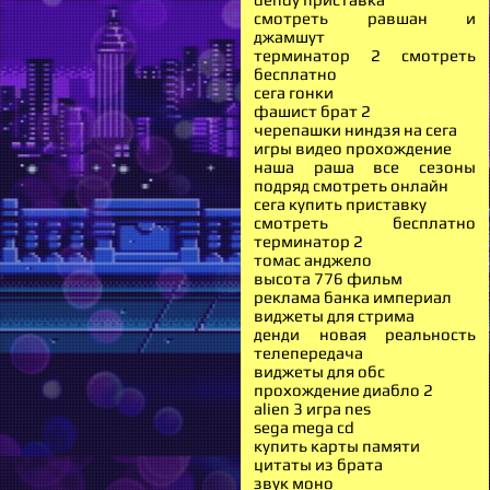
смотреть равшан и
джамшут
терминатор 2 смотреть
бесплатно
сега гонки
фашист брат 2
черепашки ниндзя на сега
игры видео прохождение
наша раша все сезоны
подряд смотреть онлайн
сега купить приставку
смотреть бесплатно
терминатор 2
томас анджело
высота 776 фильм
реклама банка империал
виджеты для стрима
денди новая реальность
телепередача
виджеты для обс
прохождение диабло 2
alien 3 игра nes
sega mega cd
купить карты памяти
цитаты из брата
звук моно