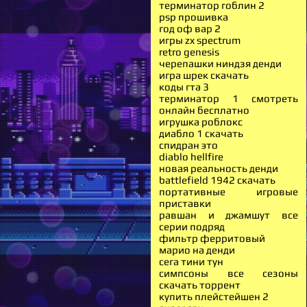
терминатор гоблин 2
psp прошивка
год оф вар 2
игры zx spectrum
retro genesis
черепашки ниндзя денди
игра шрек скачать
коды гта 3
терминатор 1 смотреть
онлайн бесплатно
игрушка роблокс
диабло 1 скачать
спидран это
diablo hellfire
новая реальность денди
battlefield 1942 скачать
портативные игровые
приставки
равшан и джамшут все
серии подряд
фильтр ферритовый
марио на денди
сега тини тун
симпсоны все сезоны
скачать торрент
купить плейстейшен 2