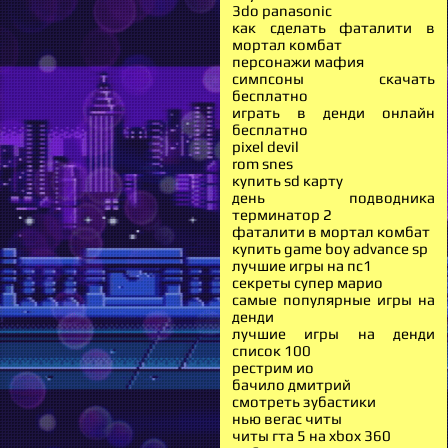
3do panasonic
как сделать фаталити в
мортал комбат
персонажи мафия
симпсоны скачать
бесплатно
играть в денди онлайн
бесплатно
pixel devil
rom snes
купить sd карту
день подводника
терминатор 2
фаталити в мортал комбат
купить game boy advance sp
лучшие игры на пс1
секреты супер марио
самые популярные игры на
денди
лучшие игры на денди
список 100
рестрим ио
бачило дмитрий
смотреть зубастики
нью вегас читы
читы гта 5 на xbox 360