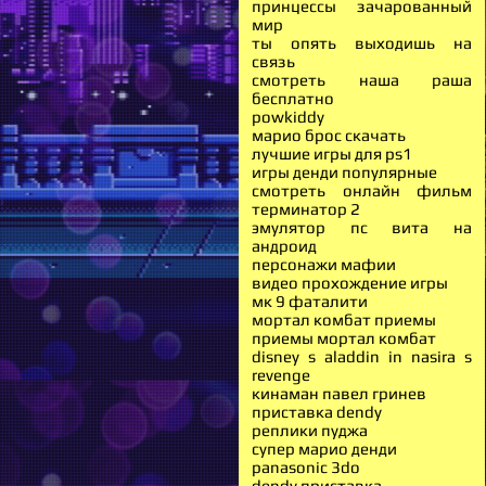
принцессы зачарованный
мир
ты опять выходишь на
связь
смотреть наша раша
бесплатно
powkiddy
марио брос скачать
лучшие игры для ps1
игры денди популярные
смотреть онлайн фильм
терминатор 2
эмулятор пс вита на
андроид
персонажи мафии
видео прохождение игры
мк 9 фаталити
мортал комбат приемы
приемы мортал комбат
disney s aladdin in nasira s
revenge
кинаман павел гринев
приставка dendy
реплики пуджа
супер марио денди
panasonic 3do
dendy приставка