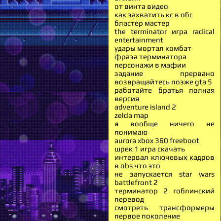
от винта видео
как захватить кс в обс
бластер мастер
the terminator игра radical
entertainment
удары мортал комбат
фраза терминатора
персонажи в мафии
задание прервано
возвращайтесь позже gta 5
работайте братья полная
версия
adventure island 2
zelda map
я вообще ничего не
понимаю
aurora xbox 360 freeboot
шрек 1 игра скачать
интервал ключевых кадров
в obs что это
не запускается star wars
battlefront 2
терминатор 2 гоблинский
перевод
смотреть трансформеры
первое поколение