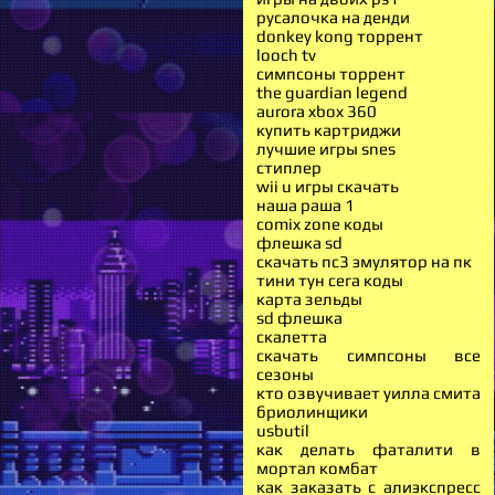
русалочка на денди
donkey kong торрент
looch tv
симпсоны торрент
the guardian legend
aurora xbox 360
купить картриджи
лучшие игры snes
стиплер
wii u игры скачать
наша раша 1
comix zone коды
флешка sd
скачать пс3 эмулятор на пк
тини тун сега коды
карта зельды
sd флешка
скалетта
скачать симпсоны все
сезоны
кто озвучивает уилла смита
бриолинщики
usbutil
как делать фаталити в
мортал комбат
как заказать с алиэкспресс