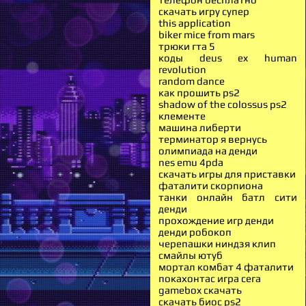
скачать игру супер
this application
biker mice from mars
трюки гта 5
коды deus ex human
revolution
random dance
как прошить ps2
shadow of the colossus ps2
клементе
машина либерти
терминатор я вернусь
олимпиада на денди
nes emu 4pda
скачать игры для приставки
фаталити скорпиона
танки онлайн батл сити
денди
прохождение игр денди
денди робокоп
черепашки ниндзя клип
смайлы ютуб
мортал комбат 4 фаталити
покахонтас игра сега
gamebox скачать
скачать биос ps2