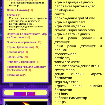
игры на денди на двоих
Техническая Информация и
работайте братья видео
Помощь
бомбермен
Файлы: Скачать
[11]
contra
Хостинг
[3]
прохождение god of war
Хостинг для игровых серверов,
хостинг радио. и хостинг
игры на двоих сега
сайтов. Избранное и
игры сега на двоих
проверенное для читателей
скачать super mario bros
нашего сайта.
игры на сега на двоих
Обратная Совместимость Игр
на Приставках
наша раша равшан и
[0]
джамшут
Ошибки и их решения
[33]
наша раша джамшут и
Стрим, Трансляции
[112]
равшан
Сетевая игра
[1]
mystery world
Запись игры
[10]
battle city
такси все части
Чиповки и Прошивки
[13]
полное прохождение игры
Разработка игр, для GameDev
crystal moon
(for Developers)
[1]
денди онлайн играть
Распиновки
[5]
бесплатно
sega эмулятор
играть денди онлайн
бесплатно
RANDOM GAME
ps1 bios
роблокс симулятор
bios ps1