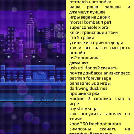
retroarch настройка
наша раша равшан и
джамшут лучшее
игры sega на двоих
mortal kombat 4 ps1
super console x pro
ключ трансляции твич
гта 5 трюки
утиные истории на денди
такси все части смотреть
онлайн
ps2 прошивка
джумшут
usb util for ps2 скачать
почта донбасса алиэкспресс
batman forever sega
panasonic 3do игры
darkwing duck nes
прошивка ps2
мафия 2 сколько глав в
игре
toy story sega
как получить галочку на
твиче
xbox 360 freeboot aurora
симпсоны скачать на
телефон бесплатно