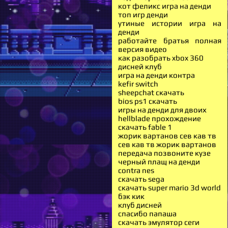
кот феликс игра на денди
топ игр денди
утиные истории игра на
денди
работайте братья полная
версия видео
как разобрать xbox 360
дисней клуб
игра на денди контра
kefir switch
sheepchat скачать
bios ps1 скачать
игры на денди для двоих
hellblade прохождение
скачать fable 1
жорик вартанов сев кав тв
сев кав тв жорик вартанов
передача позвоните кузе
черный плащ на денди
contra nes
скачать sega
скачать super mario 3d world
бэк кик
клуб дисней
спасибо папаша
скачать эмулятор сеги