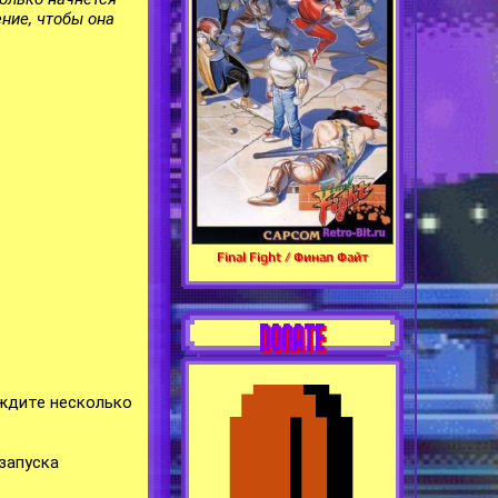
ние, чтобы она
Final Fight / Финал Файт
DONATE
ождите несколько
запуска