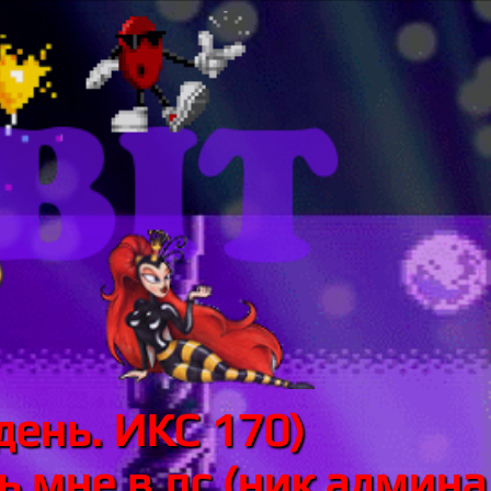
день. ИКС 170)
 мне в лс (ник админа