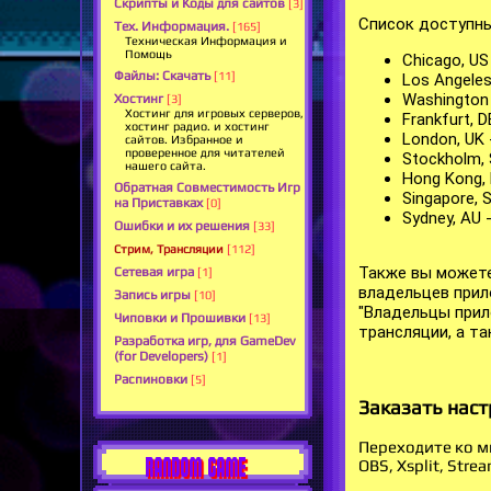
Скрипты и Коды для сайтов
[3]
Список доступны
Тех. Информация.
[165]
Техническая Информация и
Помощь
Chicago, US
Файлы: Скачать
[11]
Los Angeles
Washington 
Хостинг
[3]
Хостинг для игровых серверов,
Frankfurt, 
хостинг радио. и хостинг
London, UK 
сайтов. Избранное и
проверенное для читателей
Stockholm, 
нашего сайта.
Hong Kong, 
Обратная Совместимость Игр
Singapore, 
на Приставках
[0]
Sydney, AU 
Ошибки и их решения
[33]
Стрим, Трансляции
[112]
Также вы можете
Сетевая игра
[1]
владельцев прило
Запись игры
[10]
"Владельцы прил
Чиповки и Прошивки
[13]
трансляции, а та
Разработка игр, для GameDev
(for Developers)
[1]
Распиновки
[5]
Заказать наст
Переходите ко мн
RANDOM GAME
OBS, Xsplit, Stre