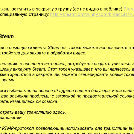
лжны вступить в закрытую группу (ее не видно в паблике)
Stor
 специальную страницу:
http://steamcommunity.com/broadcast/u
Steam
ии с помощью клиента Steam вы также можете использовать ст
тройства для захвата и обработки видео.
нсляцию с внешнего источника, потребуется создать уникальны
шему аккаунту Steam. Этот токен указывает, что вы являетесь 
лжен храниться в секрете. Вы можете сгенерировать новый токе
 время.
зки выбирается на основе IP-адреса вашего браузера. Если ва
 вас возникли проблемы с загрузкой по предоставленной ссылке
рьте, изменилась ли ссылка.
мотреть вашу трансляцию здесь.
трансляции
т RTMP-протокол, позволяющий использовать для трансляций в
ойства. Трансляция запустится от имени вашего аккаунта, как 