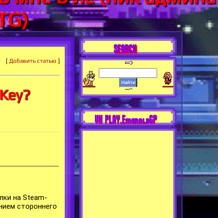
TG)
SEARCH
[
Добавить статью
]
 Key?
VK PLAY.EmeraldGP
лки на Steam-
анием стороннего