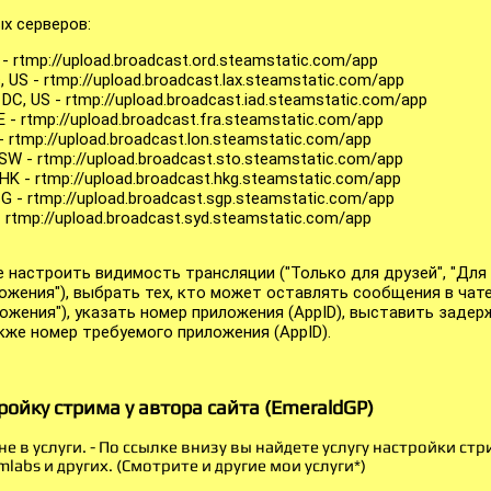
х серверов:
 - rtmp://upload.broadcast.ord.steamstatic.com/app
, US - rtmp://upload.broadcast.lax.steamstatic.com/app
DC, US - rtmp://upload.broadcast.iad.steamstatic.com/app
DE - rtmp://upload.broadcast.fra.steamstatic.com/app
- rtmp://upload.broadcast.lon.steamstatic.com/app
SW - rtmp://upload.broadcast.sto.steamstatic.com/app
HK - rtmp://upload.broadcast.hkg.steamstatic.com/app
SG - rtmp://upload.broadcast.sgp.steamstatic.com/app
- rtmp://upload.broadcast.syd.steamstatic.com/app
 настроить видимость трансляции ("Только для друзей", "Для 
жения"), выбрать тех, кто может оставлять сообщения в чате 
ожения"), указать номер приложения (AppID), выставить задер
кже номер требуемого приложения (AppID).
ройку стрима у автора сайта (EmeraldGP)
е в услуги. - По ссылке внизу вы найдете услугу настройки ст
amlabs и других. (Смотрите и другие мои услуги*)