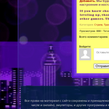
Добавить.
Мы буде
настроения и носта
If you know chea
leveling up, the
other gamers. T
Категория
:
Стрим, Тра
Просмотров
:
888
|
Теги
Всего комментариев
:
Войдите:
Отправи
Все права на материал с сайта сохранены и принадлежа
числе и онлайн), эмуляторы, и другие программы и