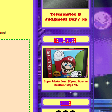
Terminator 2:
Judgment Day / Тер
ию!
RETRO-STUFF!
Super Mario Bros. (Супер Братья
Марио) / Sega MD
SHARE!