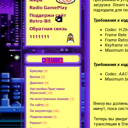
загрузка. Steam 
Radio GamePlay
подходила для по
Поддержи сайт
Требования к ко
Retro-Bit
Обратная связь
Codec: H.264
Frame Rate:
1111111
Frame Ratio
Keyframe in
Maximum bit
CATEGORIES
Требования к ко
Браузер
[3]
Codec: AAC
Взлом
[2]
Maximum bit
Дампинг
[0]
Настройка Приставки
(Консоли)
[32]
На иностранных языках.
[1]
Внизу вы должны
По сайту
[2]
минут, пока сист
По эмулятору
[26]
Подключение
[5]
Теперь вы увиди
Ремонт
[7]
трансляции в St