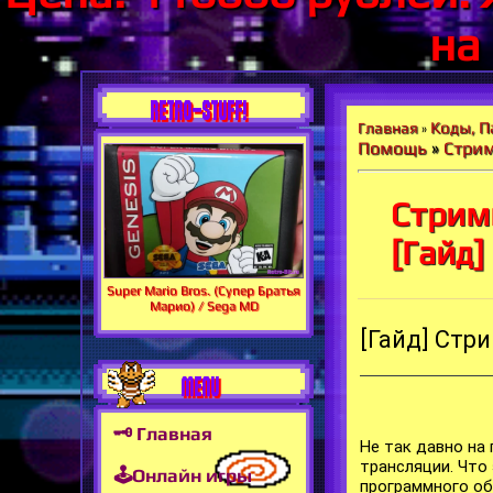
на
RETRO-STUFF!
Коды, П
Главная
»
Помощь
»
Стрим
Стримы
[Гайд]
Super Mario Bros. (Супер Братья
Марио) / Sega MD
[Гайд] Стри
MENU
🗝 Главная
Не так давно на
трансляции. Что
🕹Онлайн игры
программного об