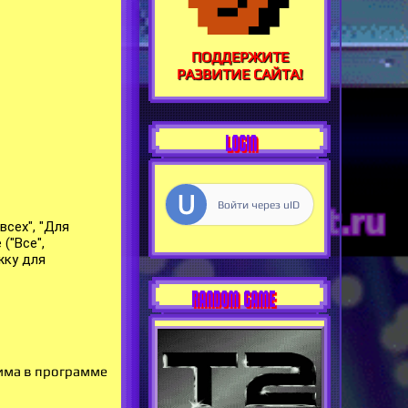
ПОДДЕРЖИТЕ
РАЗВИТИЕ САЙТА!
LOGIN
Войти через uID
всех", "Для
("Все",
жку для
RANDOM GAME
рима в программе