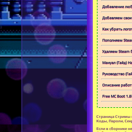
Добавление любы
Добавляем свои 
Как убрать лого
Пополняем Steam
Удаляем Steam б
Мануал (Гайд) На
Руководство (Гай
Описание работы
Free MC Boot 1.
Страница Стримы в
Коды, Пароли, Сек
Если в сборнике не