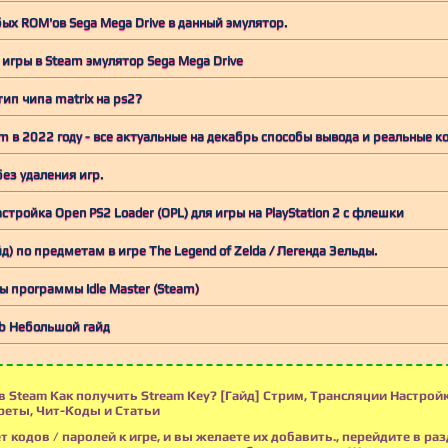
х ROM'ов Sega Mega Drive в данный эмулятор.
игры в Steam эмулятор Sega Mega Drive⁠⁠
тип чипа matrix на ps2?
 в 2022 году - все актуальные на декабрь способы вывода и реальные 
ез удаления игр.
стройка Open PS2 Loader (OPL) для игры на PlayStation 2 c флешки
д) по предметам в игре The Legend of Zelda / Легенда Зельды.
 программы Idle Master (Steam)
8b Небольшой гайд
 Steam Как получить Stream Key? [Гайд] Стрим, Трансляции Настрой
реты, Чит-Коды и Статьи
т кодов / паролей к игре, и вы желаете их добавить., перейдите в раз