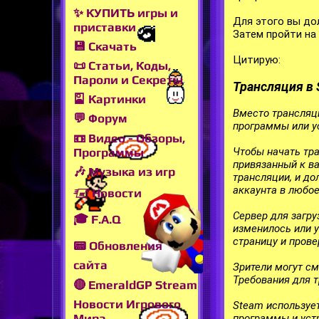
✨ КУПИТЬ игры и
Для этого вы до
приставки
Затем пройти на
💾 Скачать
Цитирую:
📜 Статьи, Коды,
Пароли и Секреты
Трансляция в 
🎴 Картинки
Вместо трансляц
💬 Форум
программы или ус
📼 Видео - Обзоры,
Программы
Чтобы начать тра
привязанный к ва
🎶 Музыка из игр
трансляции, и до
аккаунта в любое
🖅 Новости
Сервер для загру
🎓 F.A.Q
изменилось или у
страницу и прове
📟 Обновления
сайта
Зрители могут с
Требования для 
🔴 EmeraldGP Stream
Новости Игрового
Steam используе
Мира
программы и устр