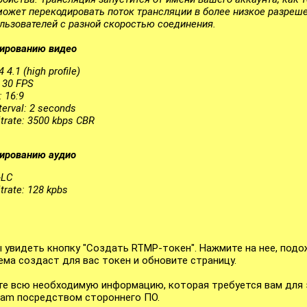
может перекодировать поток трансляции в более низкое разреше
льзователей с разной скоростью соединения.
дированию видео
 4.1 (high profile)
 30 FPS
: 16:9
terval: 2 seconds
rate: 3500 kbps CBR
дированию аудио
-LC
rate: 128 kpbs
 увидеть кнопку "Создать RTMP-токен". Нажмите на нее, под
ема создаст для вас токен и обновите страницу.
те всю необходимую информацию, которая требуется вам для 
eam посредством стороннего ПО.