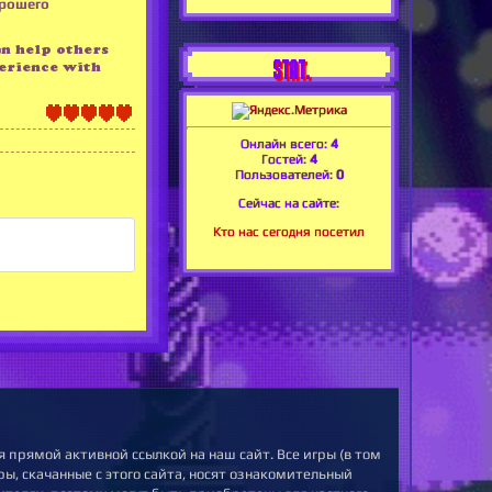
орошего
an help others
STAT.
erience with
Онлайн всего:
4
Гостей:
4
Пользователей:
0
Сейчас на сайте:
Кто нас сегодня посетил
 прямой активной ссылкой на наш сайт. Все игры (в том
ы, скачанные с этого сайта, носят ознакомительный