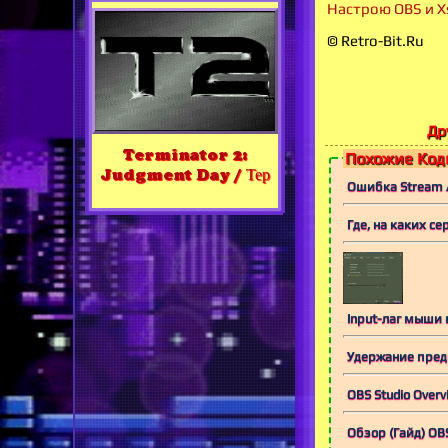
Настрою OBS и X
© Retro-Bit.Ru
Др
Terminator 2:
Похожие Коды
Judgment Day / Тер
Ошибка Stream A
Где, на каких се
Input-лаг мыши в
Удержание пред
OBS Studio Overv
Обзор (Гайд) OBS