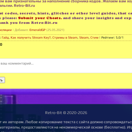
м вам признательны за наполнение сборника кодов. Желаем вам х
льгии. Retro-Bit.ru
t codes, secrets, hints, glitches or other level guides, that c
n please:
Submit your Cheats.
and share your insights and exp
hank you from Retro-Bit.ru
нсляции
|
Добавил
:
EmeraldGP
(25.05.2021)
:
Гайд
,
Как получить Stream Key?
,
Стримы в Steam
,
Steam
,
Стим
|
Рейтинг
:
5.0
/
1
0
ть
Retro-Bit © 2020-2026
т их авторам. Любое копирование текста с сайта должно сопровождаться
 материалы, предоставляются на некоммерческой основе (бесплатно). Игр