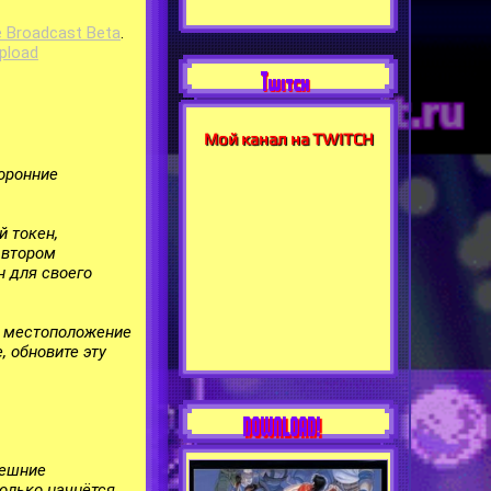
e Broadcast Beta
.
pload
Twitch
Мой канал на TWITCH
оронние
й токен,
автором
н для своего
ше местоположение
, обновите эту
DOWNLOAD!
нешние
только начнётся