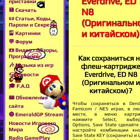
Everdrive, ED
приставки
N8
💾 Скачать
📜 Статьи, Коды,
(Оригинальн
Пароли и Секреты
и китайском)
🎴 Картинки
💬 Форум
📼 Видео - Обзоры,
Программы
Как сохраниться н
🎶 Музыка из игр
флеш-картридж
Everdrive, ED N8
🖅 Новости
(Оригинальном и
🎓 F.A.Q
китайском)?
📟 Обновления
Чтобы сохраняться в Den
сайта
Famicom / NES играх, в л
месте, в меню картри
🔴 EmeraldGP Stream
нажмите Select, выбер
Новости Игрового
Options, Save State сделайте
Мира
настройте комбинации кн
Save State KEY (сохранить) и 
Radio GamePlay