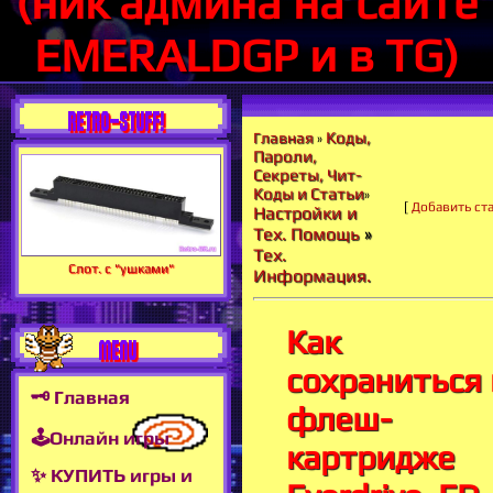
(ник админа на сайте
EMERALDGP и в TG)
RETRO-STUFF!
Коды,
Главная
»
Пароли,
Секреты, Чит-
Коды и Статьи
»
[
Добавить ст
Настройки и
Тех. Помощь
»
Тех.
Слот. с "ушками"
Информация.
Как
MENU
сохраниться 
🗝 Главная
флеш-
🕹Онлайн игры
картридже
✨ КУПИТЬ игры и