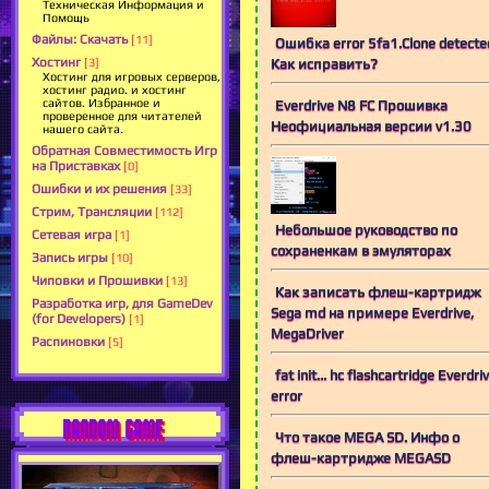
Техническая Информация и
Помощь
Файлы: Скачать
[11]
Ошибка error 5fa1.Clone detecte
Хостинг
[3]
Как исправить?
Хостинг для игровых серверов,
хостинг радио. и хостинг
сайтов. Избранное и
Everdrive N8 FC Прошивка
проверенное для читателей
Неофициальная версии v1.30
нашего сайта.
Обратная Совместимость Игр
на Приставках
[0]
Ошибки и их решения
[33]
Стрим, Трансляции
[112]
Небольшое руководство по
Сетевая игра
[1]
сохраненкам в эмуляторах
Запись игры
[10]
Чиповки и Прошивки
[13]
Как записать флеш-картридж
Разработка игр, для GameDev
Sega md на примере Everdrive,
(for Developers)
[1]
MegaDriver
Распиновки
[5]
fat init... hc flashcartridge Everdri
error
RANDOM GAME
Что такое MEGA SD. Инфо о
флеш-картридже MEGASD