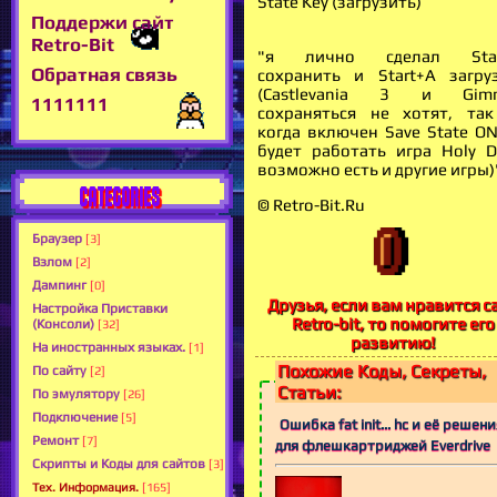
State Key (загрузить)
Поддержи сайт
Retro-Bit
"я лично сделал Star
Обратная связь
сохранить и Start+A загру
(Castlevania 3 и Gimm
1111111
сохраняться не хотят, та
когда включен Save State ON
будет работать игра Holy Di
возможно есть и другие игры)
CATEGORIES
© Retro-Bit.Ru
Браузер
[3]
Взлом
[2]
Дампинг
[0]
Друзья, если вам нравится с
Настройка Приставки
Retro-bit, то помогите его
(Консоли)
[32]
развитию!
На иностранных языках.
[1]
Похожие Коды, Секреты,
По сайту
[2]
Статьи:
По эмулятору
[26]
Подключение
[5]
Ошибка fat init... hc и её решен
Ремонт
[7]
для флешкартриджей Everdrive
Скрипты и Коды для сайтов
[3]
Тех. Информация.
[165]