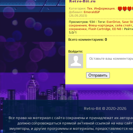
Retro-Bit.ru
Категория
:
Тех. Информация.
|
Добавил
:
EmeraldGP
(26.09.2023)
Просмотров
:
934
|
Теги
:
EverDrive
,
Save St
сохранения
,
Флеш-картридж
,
сейв стейт
,
сохраненки
,
Flash Cartridge
,
ED N8
|
Рейт
5.0
/
1
Всего комментариев
:
0
Войдите:
Отправить
Retro-Bit © 2020-2026
Все права на материал с сайта сохранены и принадлежат их автора
должно сопровождаться прямой активной ссылкой на наш сайт. 
эмуляторы, и другие программы и материалы, предоставляются на