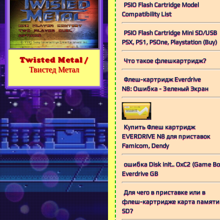
PSIO Flash Cartridge Model
Compatibility List
PSIO Flash Cartridge Mini SD/USB
PSX, PS1, PSOne, Playstation (Buy)
Twisted Metal /
Что такое флешкартридж?
Твистед Метал
Флеш-картридж Everdrive
N8: Ошибка - Зеленый Экран
Купить Флеш картридж
EVERDRIVE N8 для приставок
Famicom, Dendy
ошибка Disk init.. OxC2 (Game Bo
Everdrive GB
Для чего в приставке или в
флеш-картридже карта памяти
SD?