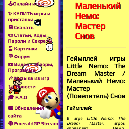
Маленький
🕹Онлайн игры
Немо:
✨ КУПИТЬ игры и
приставки
Мастер
💾 Скачать
Снов
📜 Статьи, Коды,
Пароли и Секреты
🎴 Картинки
💬 Форум
Геймплей игры
📼 Видео - Обзоры,
Little Nemo: The
Программы
Dream Master /
🎶 Музыка из игр
Маленький Немо:
🖅 Новости
Мастер
(Повелитель) Снов
🎓 F.A.Q
Геймплей:
📟 Обновления
сайта
В игре
Little Nemo: The
Dream Master
, игрок
🔴 EmeraldGP Stream
управляет Немо,