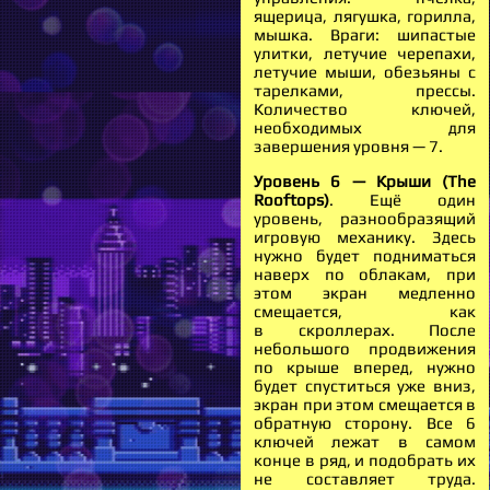
ящерица, лягушка, горилла,
мышка. Враги: шипастые
улитки, летучие черепахи,
летучие мыши, обезьяны с
тарелками, прессы.
Количество ключей,
необходимых для
завершения уровня — 7.
Уровень 6 — Крыши (The
Rooftops)
. Ещё один
уровень, разнообразящий
игровую механику. Здесь
нужно будет подниматься
наверх по облакам, при
этом экран медленно
смещается, как
в скроллерах. После
небольшого продвижения
по крыше вперед, нужно
будет спуститься уже вниз,
экран при этом смещается в
обратную сторону. Все 6
ключей лежат в самом
конце в ряд, и подобрать их
не составляет труда.