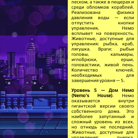
песком, а также в пещерах и
среди обломков кораблей.
Реализована физика
давления воды — если
отпустить кнопки
управления, Немо
всплывет на поверхность.
Животные, доступные для
управления: рыбка, краб,
лягушка. Враги: рыбьи
головы, кальмары,
иглобрюхи, ерши,
головастики, живой пень.
Количество ключей,
необходимых для
завершения уровня — 5.
Уровень 5 — Дом Немо
(Nemo’s House)
. Немо
оказывается внутри
гигантской версии своего
собственного дома. Это
наиболее запутанный и
сложный уровень из всех,
но отнюдь не последний.
Животные, доступные для
управления: пчелка,