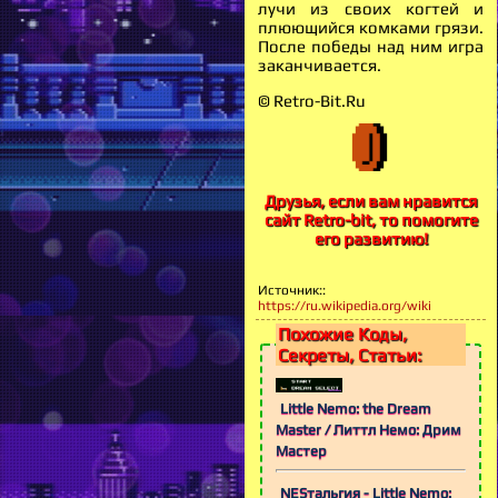
лучи из своих когтей и
плюющийся комками грязи.
После победы над ним игра
заканчивается.
© Retro-Bit.Ru
Друзья, если вам нравится
сайт Retro-bit, то помогите
его развитию!
Источник:
:
https://ru.wikipedia.org/wiki
Похожие Коды,
Секреты, Статьи:
Little Nemo: the Dream
Master / Литтл Немо: Дрим
Мастер
NESтальгия - Little Nemo: