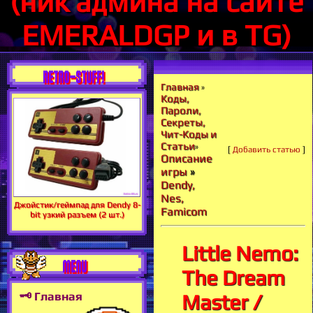
(ник админа на сайте
EMERALDGP и в TG)
RETRO-STUFF!
Главная
»
Коды,
Пароли,
Секреты,
Чит-Коды и
Статьи
»
[
Добавить статью
]
Описание
игры
»
Dendy,
Nes,
Джойстик/геймпад для Dendy 8-
Famicom
bit узкий разъем (2 шт.)
Little Nemo:
MENU
The Dream
🗝 Главная
Master /