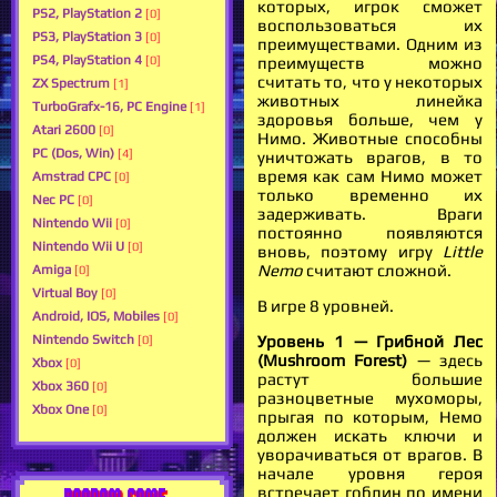
которых, игрок сможет
PS2, PlayStation 2
[0]
воспользоваться их
PS3, PlayStation 3
[0]
преимуществами. Одним из
PS4, PlayStation 4
[0]
преимуществ можно
считать то, что у некоторых
ZX Spectrum
[1]
животных линейка
TurboGrafx-16, PC Engine
[1]
здоровья больше, чем у
Atari 2600
[0]
Нимо. Животные способны
PC (Dos, Win)
[4]
уничтожать врагов, в то
время как сам Нимо может
Amstrad CPC
[0]
только временно их
Nec PC
[0]
задерживать. Враги
Nintendo Wii
[0]
постоянно появляются
Nintendo Wii U
[0]
вновь, поэтому игру
Little
Nemo
считают сложной.
Amiga
[0]
Virtual Boy
[0]
В игре 8 уровней.
Android, IOS, Mobiles
[0]
Nintendo Switch
Уровень 1 — Грибной Лес
[0]
(Mushroom Forest)
— здесь
Xbox
[0]
растут большие
Xbox 360
[0]
разноцветные мухоморы,
Xbox One
[0]
прыгая по которым, Немо
должен искать ключи и
уворачиваться от врагов. В
начале уровня героя
встречает гоблин по имени