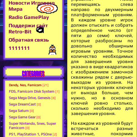
Новости Игрового
перемещаясь слева
Мира
направо по двухмерным
платформенным уровням.
Radio GamePlay
В каждом уровне игрок
Поддержи сайт
должен отыскать и собрать
определённое число (от
Retro-Bit
пяти до семи) ключей,
Обратная связь
которые разбросаны по
довольно обширным
1111111
игровым уровням. Точное
количество необходимых
для завершения уровня
указано в виде квадратиков
CATEGORIES
с изображением замочной
скважины рядом с дверью-
выходом из уровня. На
Dendy, Nes, Famicom
[21]
некоторых уровнях ключей
FDS, Famicom Disk System
[1]
от выхода больше, чем
нужно, но в основном
Sega Mega Drive, Genesis
[8]
ключей ровно столько,
Sega DreamCast
[0]
сколько необходимо для
Sega Saturn
[0]
завершения уровня.
Sega Game Gear
[0]
На каждом из уровней будут
Super Nintendo, Snes, Super
Famicom
встречаться разные
[0]
животные, покормив
PS1, PlayStation 1, PSOne
[2]