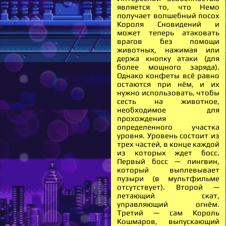
является то, что Немо
получает волшебный посох
Короля Сновидений и
может теперь атаковать
врагов без помощи
животных, нажимая или
держа кнопку атаки (для
более мощного заряда).
Однако конфеты всё равно
остаются при нём, и их
нужно использовать, чтобы
сесть на животное,
необходимое для
прохождения
определенного участка
уровня. Уровень состоит из
трех частей, в конце каждой
из которых ждет босс.
Первый босс — пингвин,
который выплевывает
пузыри (в мультфильме
отсутствует). Второй —
летающий скат,
управляющий огнём.
Третий — сам Король
Кошмаров, выпускающий