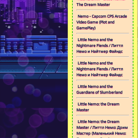
The Dream Master
Nemo - Capcom CPS Arcade
Video Game (Plot and
GamePlay)
Little Nemo and the
Nightmare Fiends / Литтл
Немо и Найтмер Файндс
Little Nemo and the
Nightmare Fiends / Литтл
Немо и Найтмер Файндс
Little Nemo and the
Guardians of Slumberland
Little Nemo: the Dream
Master
Little Nemo: the Dream
Master / Литтл Немо: Дрим
Мастер (Маленький Немо: