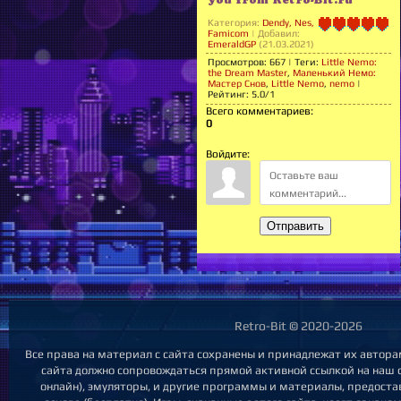
Категория
:
Dendy, Nes,
Famicom
|
Добавил
:
EmeraldGP
(21.03.2021)
Просмотров
:
667
|
Теги
:
Little Nemo:
the Dream Master
,
Маленький Немо:
Мастер Снов
,
Little Nemo
,
nemo
|
Рейтинг
:
5.0
/
1
Всего комментариев
:
0
Войдите:
Отправить
Retro-Bit © 2020-2026
Все права на материал с сайта сохранены и принадлежат их автора
сайта должно сопровождаться прямой активной ссылкой на наш са
онлайн), эмуляторы, и другие программы и материалы, предост