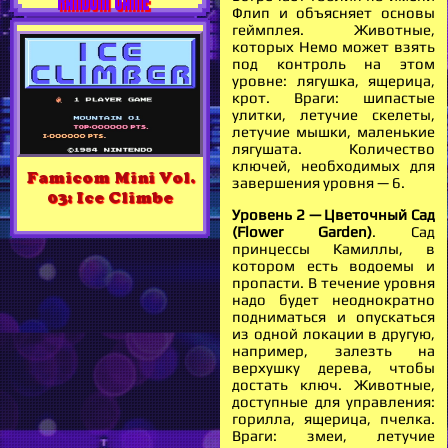
RANDOM GAME
Флип и объясняет основы
геймплея. Животные,
которых Немо может взять
под контроль на этом
уровне: лягушка, ящерица,
крот. Враги: шипастые
улитки, летучие скелеты,
летучие мышки, маленькие
лягушата. Количество
ключей, необходимых для
Famicom Mini Vol.
завершения уровня — 6.
03: Ice Climbe
Уровень 2 — Цветочный Сад
(Flower Garden)
. Сад
принцессы Камиллы, в
котором есть водоемы и
пропасти. В течение уровня
надо будет неоднократно
подниматься и опускаться
из одной локации в другую,
например, залезть на
верхушку дерева, чтобы
достать ключ. Животные,
доступные для управления:
горилла, ящерица, пчелка.
Враги: змеи, летучие