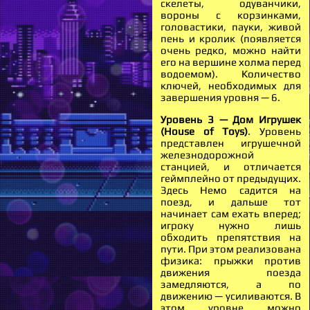
скелеты, одуванчики,
вороны с корзинками,
головастики, пауки, живой
пень и кролик (появляется
очень редко, можно найти
его на вершине холма перед
водоемом). Количество
ключей, необходимых для
завершения уровня — 6.
Уровень 3 — Дом Игрушек
(House of Toys)
. Уровень
представлен игрушечной
железнодорожной
станцией, и отличается
геймплейно от предыдущих.
Здесь Немо садится на
поезд, и дальше тот
начинает сам ехать вперед;
игроку нужно лишь
обходить препятствия на
пути. При этом реализована
физика: прыжки против
движения поезда
замедляются, а по
движению — усиливаются. В
этом уровне можно