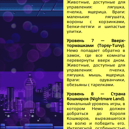
Животные, доступные для
управления: лягушка,
пчелка, ящерица. Враги:
маленькие лягушата,
вороны с корзинками,
белки-летяги и шипастые
улитки.
Уровень 7 — Вверх-
тормашками (Topsy-Turvy)
.
Немо попадает обратно в
замок, где все комнаты
перевернуты вверх дном.
Животные, доступные для
управления: пчелка,
лягушка, мышь, ящерица.
Враги: одуванчики,
обезьяны с тарелками.
Уровень 8 — Страна
Кошмаров (Nightmare Land)
.
Финальный уровень игры, в
котором Немо должен
добраться до Короля
Кошмаров, вырвавшегося
на волю и победить его.
Интересной особенностью