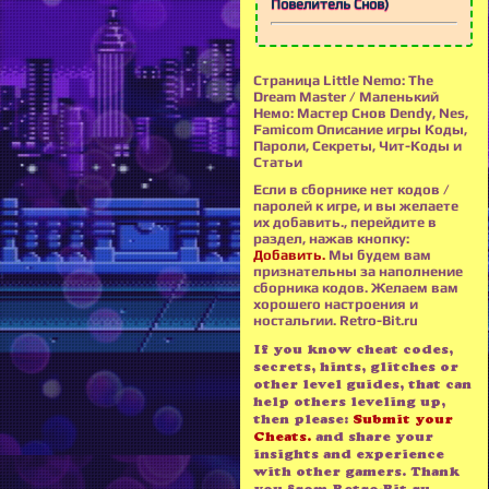
Повелитель Снов)
Страница Little Nemo: The
Dream Master / Маленький
Немо: Мастер Снов Dendy, Nes,
Famicom Описание игры Коды,
Пароли, Секреты, Чит-Коды и
Статьи
Если в сборнике нет кодов /
паролей к игре, и вы желаете
их добавить., перейдите в
раздел, нажав кнопку:
Добавить.
Мы будем вам
признательны за наполнение
сборника кодов. Желаем вам
хорошего настроения и
ностальгии. Retro-Bit.ru
If you know cheat codes,
secrets, hints, glitches or
other level guides, that can
help others leveling up,
then please:
Submit your
Cheats.
and share your
insights and experience
with other gamers. Thank
you from Retro-Bit.ru