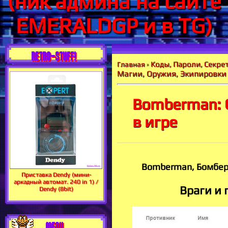
(ник админа на сайте
EMERALDGP и в TG)
RETRO-STUFF!
Коды, Пароли, Секрет
Главная
»
Магии, Оружия, Экипировки
Bomberman: 
в игре
Bomberman, Бомберм
Приставка Dendy (мини-
аркадный автомат. 240 in 1) /
Враги и
Dendy (8bit)
MENU