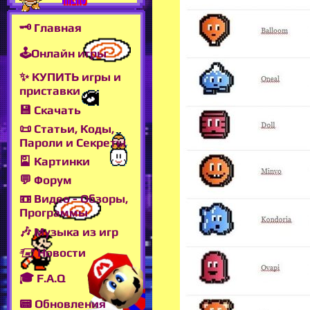
🗝 Главная
🕹Онлайн игры
✨ КУПИТЬ игры и
приставки
💾 Скачать
📜 Статьи, Коды,
Пароли и Секреты
🎴 Картинки
💬 Форум
📼 Видео - Обзоры,
Программы
🎶 Музыка из игр
🖅 Новости
🎓 F.A.Q
📟 Обновления