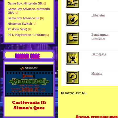
Game Boy, Nintendo GB
[0]
Game Boy Advance, Nintendo
GBA
[0]
Game Boy Advance SP
[0]
Nintendo Switch
[0]
PC (Dos, Win)
[8]
PS1, PlayStation 1, PSOne
[6]
RANDOM GAME
© Retro-Bit.Ru
Castlevania II:
Simon's Ques
Друзья, если вам нрави