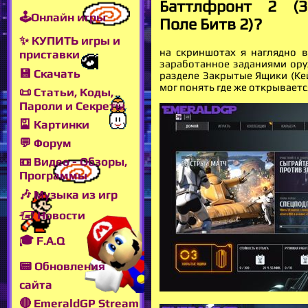
Баттлфронт 2 (З
🕹Онлайн игры
Поле Битв 2)?
✨ КУПИТЬ игры и
на скриншотах я наглядно 
приставки
заработанное заданиями ору
💾 Скачать
разделе Закрытые Ящики (Кей
мог понять где же открываетс
📜 Статьи, Коды,
Пароли и Секреты
🎴 Картинки
💬 Форум
📼 Видео - Обзоры,
Программы
🎶 Музыка из игр
🖅 Новости
🎓 F.A.Q
📟 Обновления
сайта
🔴 EmeraldGP Stream