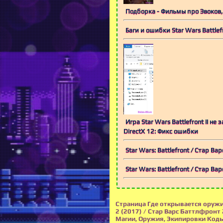
Подборка - Фильмы про Эвоков,
Баги и ошибки Star Wars Battle
Игра Star Wars Battlefront II не
DirectX 12: Фикс ошибки
Star Wars: Battlefront / Стар В
Star Wars: Battlefront / Стар В
Страница Где открывается оружие 
2 (2017) / Стар Варс Баттлфронт 
Магии, Оружия, Экипировки Коды