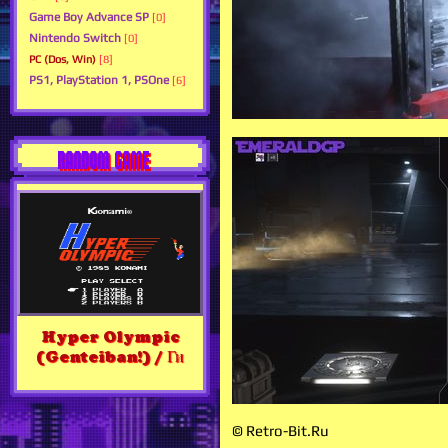
Game Boy Advance SP
[0]
Nintendo Switch
[0]
PC (Dos, Win)
[8]
PS1, PlayStation 1, PSOne
[6]
RANDOM GAME
Hyper Olympic
(Genteiban!) / Ги
© Retro-Bit.Ru