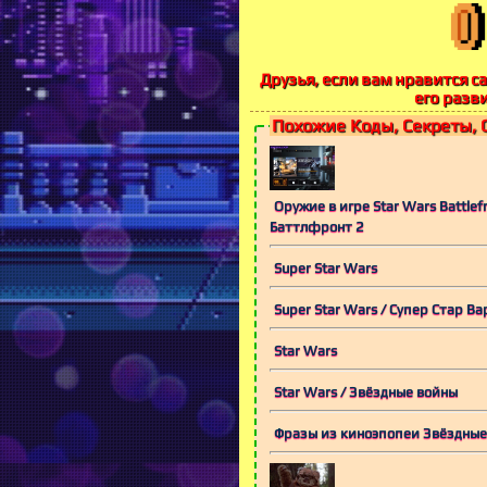
Друзья, если вам нравится са
его разв
Похожие Коды, Секреты, 
Оружие в игре Star Wars Battlefr
Баттлфронт 2
Super Star Wars
Super Star Wars / Супер Стар Ва
Star Wars
Star Wars / Звёздные войны
Фразы из киноэпопеи Звёздные 