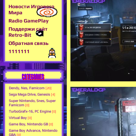
Новости Игрового
Мира
Radio GamePlay
Поддержи сайт
Retro-Bit
Обратная связь
1111111
CATEGORIES
Dendy, Nes, Famicom
[20]
Sega Mega Drive, Genesis
[4]
Super Nintendo, Snes, Super
Famicom
[0]
TurboGrafx-16, PC Engine
[0]
Virtual Boy
[0]
Game Boy, Nintendo GB
[0]
Game Boy Advance, Nintendo
GBA
[0]