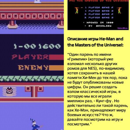
Описание игры He-Man and
the Masters of the Universe!:
"Один парень по имени
«Гримлик» (который уже
взломал несколько других
ромов для NES), по-видимому,
хотел сохранить в нашей
памяти Хи-Мен до тех пор, пока
не будут опубликованы новые
цифры. Он решил создать
взлом классической игры, в
которую мы все играли
миллион раз, - Кунг-фу . Но
действительно ли такой парень,
как Хе-Мэн, принадлежит миру
боевых искусств? Что ж,
давайте посмотрим на игру и
посмотрим."