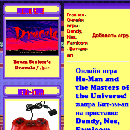
RANDOM GAME
Главная
»
Онлайн
игры
»
Dendy,
Добавить игру.
Nes,
Famicom
Бит-эм-
»
ап
Bram Stoker's
Dracula / Драк
Онлайн игра
He-Man and
the Masters of
RETRO-STUFF!
the Universe!
жанра Бит-эм-ап
на приставке
Dendy, Nes,
Famicom