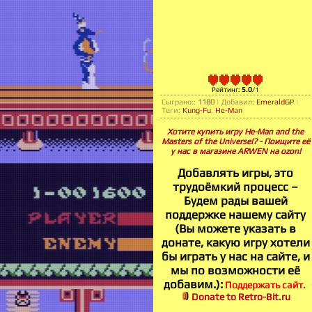
Рейтинг
:
5.0
/
1
Сыграно:
:
1180
|
Добавил
:
EmeraldGP
|
Теги
:
Kung-Fu
,
He-Man
Хотите купить игру He-Man and the
Masters of the Universe!? - Поищите её
у нас в магазине ARWEN на ozon!
Добавлять игры, это
трудоёмкий процесс –
Будем рады вашей
поддержке нашему сайту
(Вы можете указать в
донате, какую игру хотели
бы играть у нас на сайте, и
мы по возможности её
добавим.):
Поддержать сайт.
Donate to Retro-Bit.ru