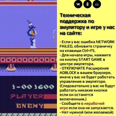
Техническая
поддержка по
эмулятору и игре у нас
на сайте:
- Если у вас ошибка NETWORK
FAILED, обновите страничку
на клавиши Ctrl+F5.
- Для начала игры, нажмите
на кнопку START GAME в
центре эмулятора.
- ОТКЛЮЧИТЕ Расширение
ADBLOCK в вашем браузере,
иначе у вас не будет работать
управление в эмуляторе.
(Следовательно у вас не будут
работать никакие кнопки
если он останется
включенным.)
- Сообщите о
нерабочей
игре
если она не запускается.
- Нет нужной (или желаемой)