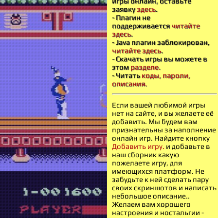
игры онлайн, оставьте
заявку
здесь
.
- Плагин не
поддерживается
читайте
здесь
.
- Java плагин заблокирован,
читайте здесь
.
- Скачать игры вы можете в
этом
разделе.
- Читать
коды, пароли,
описания.
Если вашей любимой игры
нет на сайте, и вы желаете её
добавить. Мы будем вам
признательны за наполнение
онлайн игр. Найдите кнопку
Добавить игру.
и добавьте в
наш сборник какую
пожелаете игру, для
имеющихся платформ. Не
забудьте к ней сделать пару
своих скриншотов и написать
небольшое описание..
Желаем вам хорошего
настроения и ностальгии -