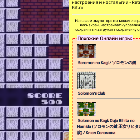
настроения и ностальгии - Ret
Bit.ru
На нашем эмуляторе вы можете игра
весь экран, настраивать
управлен
сохранять и загружать сохраненную 
Похожие Онлайн игры:
Soromon no Kagi / ソロモンの鍵
Solomon's Club
Solomon no Kagi: Oujo Rihita no
Namida (ソロモンの鍵 王女リヒタ
涙) / Ключ Соломона