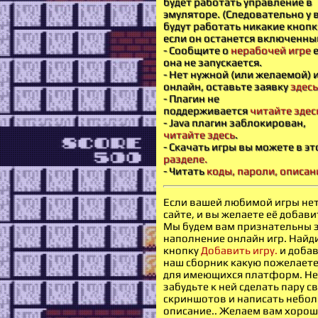
будет работать управление в
эмуляторе. (Следовательно у в
будут работать никакие кноп
если он останется включенны
- Сообщите о
нерабочей игре
е
она не запускается.
- Нет нужной (или желаемой) 
онлайн, оставьте заявку
здесь
- Плагин не
поддерживается
читайте здес
- Java плагин заблокирован,
читайте здесь
.
- Скачать игры вы можете в э
разделе.
- Читать
коды, пароли, описан
Если вашей любимой игры нет
сайте, и вы желаете её добави
Мы будем вам признательны 
наполнение онлайн игр. Найд
кнопку
Добавить игру.
и добав
наш сборник какую пожелаете
для имеющихся платформ. Не
забудьте к ней сделать пару с
скриншотов и написать небо
описание.. Желаем вам хорош