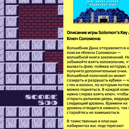
Описание игры Solomon's Key 
Ключ Соломона:
Волшебник Дана отправляется 
поиски «Ключа Соломона» —
волшебной книги заклинаний. Н
забывайте взять колокольчик, 
вызвать фею: поймав которую, 
получите дополнительные очки.
Волшебной палочкой он может
созидать и разрушать кубики — 
стен и колонн, по которым пото
можно подняться. В каждой ком
нужно сперва взять ключ, чтобы
открыть дальнюю дверь, ведущу
следующий уровень. Времени на
уровень отводится немного, так 
старайтесь не замешкаться.
В таинственных и опасных
лабиринтах вас подстерегают