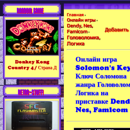
RANDOM GAME
Главная
»
Онлайн игры
»
Dendy, Nes,
Добавить 
Famicom
»
Головоломка,
Логика
Онлайн игра
Donkey Kong
Solomon's Key
Country 4 / Страна Д
Ключ Соломона
жанра Головолом
RETRO-STUFF!
Логика на
приставке Dend
Nes, Famicom