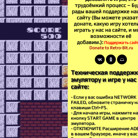
трудоёмкий процесс – Б
рады вашей поддержке н
сайту (Вы можете указат
донате, какую игру хотел
играть у нас на сайте, и м
возможности её
добавим.):
Поддержать сайт
Donate to Retro-Bit.ru
Техническая поддержк
эмулятору и игре у нас
сайте:
- Если у вас ошибка NETWORK
FAILED, обновите страничку н
клавиши Ctrl+F5.
- Для начала игры, нажмите на
кнопку START GAME в центре
эмулятора.
- ОТКЛЮЧИТЕ Расширение AD
в вашем браузере, иначе у вас