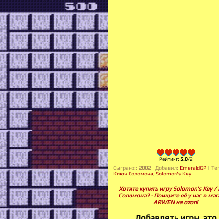
Рейтинг
:
5.0
/
2
Сыграно:
:
2002
|
Добавил
:
EmeraldGP
|
Те
Ключ Соломона
,
Solomon's Key
Хотите купить игру Solomon's Key /
Соломона? - Поищите её у нас в маг
ARWEN на ozon!
Добавлять игры, это