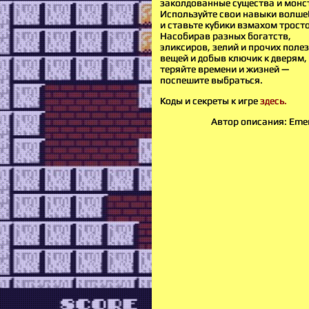
заколдованные существа и монс
Используйте свои навыки волше
и ставьте кубики взмахом трост
Насобирав разных богатств,
эликсиров, зелий и прочих поле
вещей и добыв ключик к дверям,
теряйте времени и жизней —
поспешите выбраться.
Коды и секреты к игре
здесь.
Автор описания: Eme