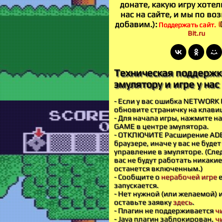
донате, какую игру хотел
нас на сайте, и мы по во
добавим.):
Поддержать сайт.
Bit.ru
Техническая поддержк
эмулятору и игре у нас 
- Если у вас ошибка NETWORK 
обновите страничку на клавиш
- Для начала игры, нажмите н
GAME в центре эмулятора.
- ОТКЛЮЧИТЕ Расширение AD
браузере, иначе у вас не буде
управление в эмуляторе. (Сле
вас не будут работать никакие
останется включенным.)
- Сообщите о
нерабочей игре
е
запускается.
- Нет нужной (или желаемой) 
оставьте заявку
здесь
.
- Плагин не поддерживается
ч
- Java плагин заблокирован,
ч