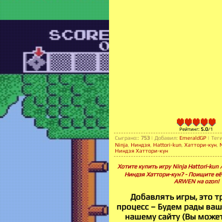
Рейтинг
:
5.0
/
1
Сыграно:
:
753
|
Добавил
:
EmeraldGP
|
Тег
Ninja
,
Ниндзя
,
Hattori-kun
,
Хаттори-кун
,
Ниндзя Хаттори-кун
Хотите купить игру Ninja Hattori
Ниндзя Хаттори-кун? - Поищите её 
ARWEN на ozon!
Добавлять игры, это 
процесс – Будем рады ва
нашему сайту (Вы может