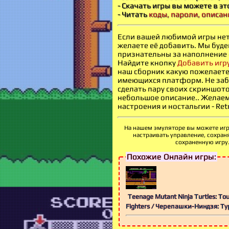
- Скачать игры вы можете в э
- Читать
коды, пароли, описан
Если вашей любимой игры нет 
желаете её добавить. Мы буд
признательны за наполнение 
Найдите кнопку
Добавить игру
наш сборник какую пожелаете 
имеющихся платформ. Не забу
сделать пару своих скриншото
небольшое описание.. Желае
настроения и ностальгии - Retr
На нашем эмуляторе вы можете игра
настраивать
управление, сохраня
сохраненную игру
Похожие Онлайн игры:
Teenage Mutant Ninja Turtles: T
Fighters / Черепашки-Ниндзя: Т