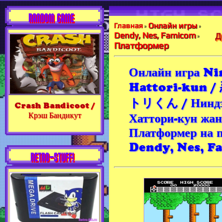
RANDOM GAME
Онлайн игры
Главная
»
»
Dendy, Nes, Famicom
Д
»
Платформер
Онлайн игра Ni
Hattori-kun 
トリくん / Нинд
Crash Bandicoot /
Крэш Бандикут
Хаттори-кун жан
Платформер на 
Dendy, Nes, 
RETRO-STUFF!