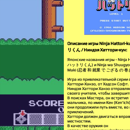
Описание игры Ninja Hattor
リくん / Ниндзя Хаттори-кун:
Японские названия игры - Ninja 
ハットリくん) и Ninja wa Shuugyou 
Maki (忍者 和 就業 で ござる の 巻
Игра из привлекательной серии 
Хаттори-Ханзо, от Хадсон Софт.
Ниндзя Хаттори Ханзо отправля
своего учителя, чтобы завершит
В поисках Мастера, он встретил
мальчика, по имени Кен (Ken'ichi)
они продолжили путь вместе, во
приключений.
Хаттори должен двигаться впра
местностям.
В качестве оружия он