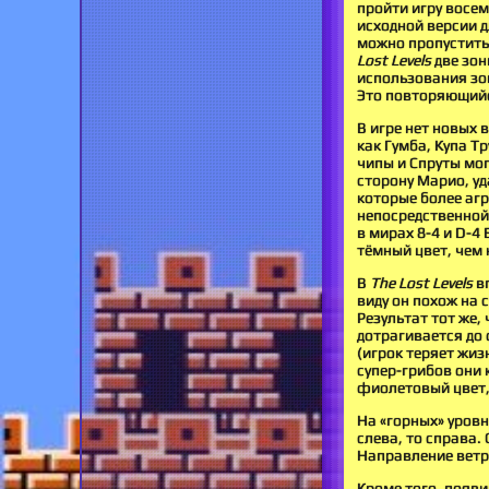
пройти игру восем
исходной версии 
можно пропустить,
Lost Levels
две зон
использования зон
Это повторяющийс
В игре нет новых 
как Гумба, Купа Т
чипы и Спруты мог
сторону Марио, уд
которые более агр
непосредственной 
в мирах 8-4 и D-4
тёмный цвет, чем 
В
The Lost Levels
вп
виду он похож на 
Результат тот же,
дотрагивается до
(игрок теряет жиз
супер-грибов они 
фиолетовый цвет,
На «горных» уровн
слева, то справа.
Направление ветр
Кроме того, появ