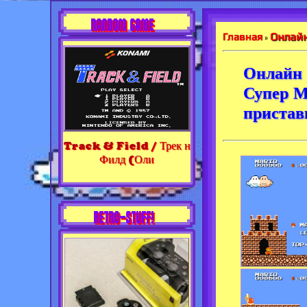
RANDOM GAME
Онлайн
Главная
»
Онлайн 
Супер М
приста
Track & Field / Трек н
Филд (Оли
RETRO-STUFF!