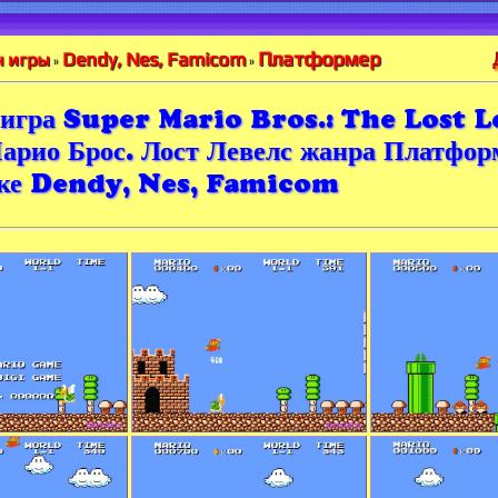
Платформер
Dendy, Nes, Famicom
 игры
»
»
игра Super Mario Bros.: The Lost Le
арио Брос. Лост Левелс жанра Платфор
вке Dendy, Nes, Famicom