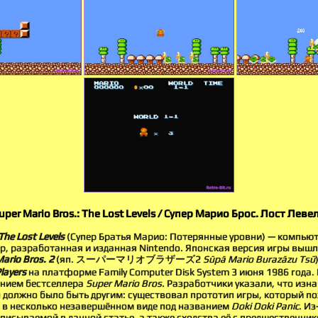
per Mario Bros.: The Lost Levels / Супер Марио Брос. Лост Левел
The Lost Levels
(Супер Братья Марио: Потерянные уровни) — компьют
, разработанная и изданная Nintendo. Японская версия игры вышл
ario Bros. 2
(яп. スーパーマリオブラザーズ2
Sūpā Mario Burazāzu Tsū
Players
на платформе Family Computer Disk System 3 июня 1986 года.
нием бестселлера
Super Mario Bros.
Разработчики указали, что изн
 должно было быть другим: существовал прототип игры, который по
 в несколько незавершённом виде под названием
Doki Doki Panic
. И
писываемой в данной статье, а также сходства её с предшественни