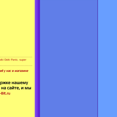
ki Doki Panic
,
super
её у нас в магазине
ержке нашему
 на сайте, и мы
Bit.ru