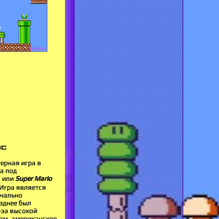
с:
ерная игра в
а под
) или
Super Mario
 Игра является
ачально
зднее был
з-за высокой
ком, американское