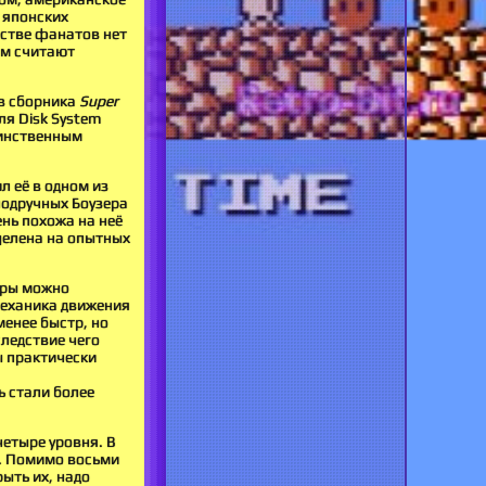
о японских
естве фанатов нет
ым считают
ав сборника
Super
ля Disk System
Единственным
л её в одном из
подручных Боузера
ень похожа на неё
целена на опытных
игры можно
 механика движения
менее быстр, но
ледствие чего
ы практически
ь стали более
четыре уровня. В
м. Помимо восьми
ыть их, надо