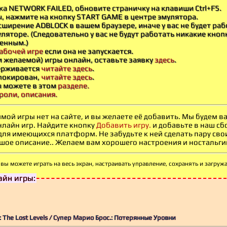
бка NETWORK FAILED, обновите страничку на клавиши Ctrl+F5.
ы, нажмите на кнопку START GAME в центре эмулятора.
ширение ADBLOCK в вашем браузере, иначе у вас не будет раб
ляторе. (Следовательно у вас не будут работать никакие кноп
енным.)
абочей игре
если она не запускается.
и желаемой) игры онлайн, оставьте заявку
здесь
.
держивается
читайте здесь
.
блокирован,
читайте здесь
.
ы можете в этом
разделе.
роли, описания.
мой игры нет на сайте, и вы желаете её добавить. Мы будем 
нлайн игр. Найдите кнопку
Добавить игру.
и добавьте в наш сб
 для имеющихся платформ. Не забудьте к ней сделать пару св
ое описание.. Желаем вам хорошего настроения и ностальгии -
вы можете играть на весь экран, настраивать
управление, сохранять и загруж
йн игры:
.: The Lost Levels / Супер Марио Брос.: Потерянные Уровни