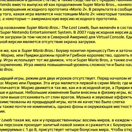
tendo вместо выпуска её как продолжения Super Mario Bros., нанял
 завершения исходного прототипа «Mario 2». В результате в сообщ
у того, какая игра является «настоящим Mario 2»: некоторые таков
, а некоторые — американскую версию исходного прототипа.
од названием
Super Mario Bros.: The Lost Levels
, был включён в сост
Super Nintendo Entertainment System. В 2007 году исходная версия д
ля загрузки (в том числе в Северной Америке) для Virtual Console. 
ной версии является отсутствие экрана загрузки.
я же, как в
Super Mario Bros.
: Боузер похитил принцессу Пич и заточи
и Марио, или Луиджи должны пройти Грибное королевство, одолеть 
. Игра использует тот же движок, что и Super Mario Bros, а также оч
формлению. Игра имела повышенный уровень сложности и была на
io Bros.
ыдущей игры, режим для двух игроков отсутствует. Перед началом 
а: Марио или Луиджи. Эта игра является первой в серии
Mario
, где
личается: Марио движется так же, как и в исходной игре, а Луиджи 
ше и дальше. Небольшие изменения были внесены в физику игры, вс
тали выше отскакивать от спин врагов. Музыка и звуковые эффект
аимствованы из предыдущей игры, хотя их качество было слегка
ы также почти не изменились, однако фоны и окружающая местност
ми.
 Levels
такая же, как и у предшественницы: восемь миров, в каждом 
ра персонаж проходит залитый лавой замок и сражается с Боузеро
умеруемых с 1 до 8, присутствует четыре бонусных мира. Чтобы откр