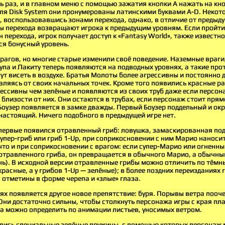
ь раз, и в главном меню с помощью зажатия кнопки A нажать на кноп
для Disk System они пронумерованы латинскими буквами A-D. Некот
 воспользовавшись зонами перехода, однако, в отличие от предыду
ы перехода возвращают игрока к предыдущим уровням. Если пройти
 перехода, игрок получает доступ к «Fantasy World», также известно
я бонусный уровень.
врагов, но многие старые изменили своё поведение. Наземные враги
рупа и Лакиту теперь появляются на подводных уровнях, а такие про
ут висеть в воздухе. Братья Молоты более агрессивны и постоянно 
аляясь от своих начальных точек. Кроме того появились красные р
ессивны чем зелёные и появляются из своих труб даже если персон
близости от них. Они остаются в трубах, если персонаж стоит прям
 Боузер появляется в замке дважды. Первый Боузер поддельный и ок
настоящий. Ничего подобного в предыдущей игре нет.
ервые появился отравленный гриб: ловушка, замаскированная под 
супер-гриб или гриб 1-Up, при соприкосновении с ним Марио наносит
 что и при соприкосновении с врагом: если супер-Марио или огненн
 отравленного гриба, он превращается в обычного Марио, а обычн
нь). В исходной версии отравленные грибы можно отличить по тёмн
красные, а у грибов 1-Up — зелёные); в более поздних переизданиях 
 отметины в форме черепа и «злые» глаза.
ях появляется другое новое препятствие: буря. Порывы ветра пооче
 Они достаточно сильны, чтобы столкнуть персонажа игры с края п
а можно определить по анимации листьев, уносимых ветром.
ились специальные зелёные пружины, с помощью которых персонаж