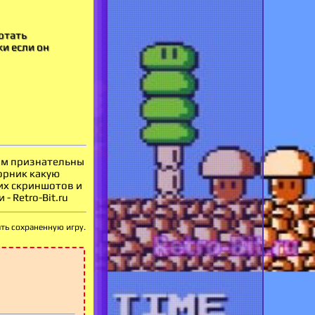
отать
ки если он
вам признательны
орник какую
оих скриншотов и
 Retro-Bit.ru
ать сохраненную игру.