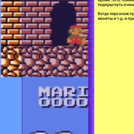
подпрыгнуть очен
Когда персонаж пр
монеты и т.д. и п