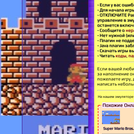
- Если у вас оши
- Для начала игр
- ОТКЛЮЧИТЕ Рас
управление в эму
останется включ
- Сообщите о
нер
- Нет нужной (ил
- Плагин не под
- Java плагин за
- Скачать игры в
- Читать
коды, па
Если вашей люби
за наполнение о
пожелаете игру,
написать небольш
На нашем эмуляторе 
Похожие Онла
Super Mario Bros