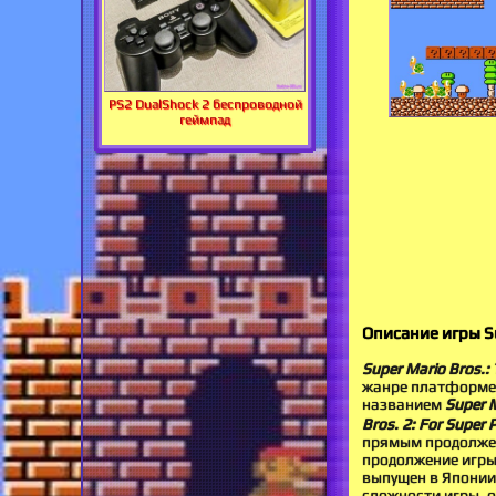
PS2 DualShock 2 беспроводной
геймпад
Описание игры Su
Super Mario Bros.: 
жанре платформер
названием
Super M
Bros. 2: For Super 
прямым продолже
продолжение игры
выпущен в Японии
сложности игры, о