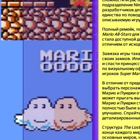
подразделение Nin
разработчиков для
единства по повод
описываемую игру
Полный ремейк, п
Mario All-Stars
для 
стала доступной д
отличием от исход
Завязка игры така
своих замков. Ил
и спасти принцессу
по визуальному о
игроков
Super Mar
В отличие от пред
выбрать персонаж
Марио и Луиджи от
может прыгать вы
Марио и Луиджи с
полностью были з
улучшено. Спрайт
детализированны
Структура
The Lost
конце каждого ми
основных миров, н