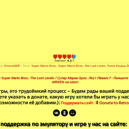
Рейтинг
:
4.3
/
7
ил
:
EmeraldGP
|
Теги
:
Super Mario Bros.
,
Super Mario Bros.: the Lost Leves
,
Yume Koujou Do
 Super Mario Bros.: The Lost Levels / Супер Марио Брос. Лост Левелс? - Поищите 
ARWEN на ozon!
гры, это трудоёмкий процесс – Будем рады вашей подд
те указать в донате, какую игру хотели бы играть у нас
озможности её добавим.):
Поддержать сайт.
Donate to Retro-
поддержка по эмулятору и игре у нас на сайте: