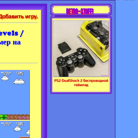
RETRO-STUFF!
Добавить игру.
vels /
мер на
PS2 DualShock 2 беспроводной
геймпад