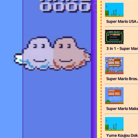
Super Mario USA
3 in 1 - Super Mar
Super Mario Bros.
Super Mario Mak
Yume Koujou D