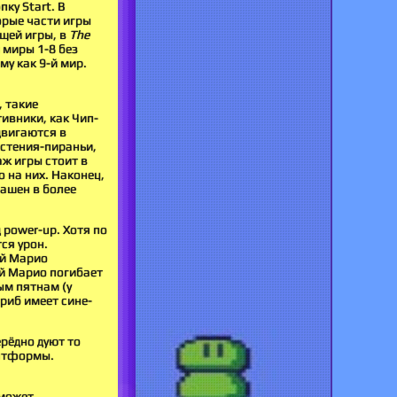
ку Start. В
орые части игры
щей игры, в
The
 миры 1-8 без
му как 9-й мир.
, такие
тивники, как Чип-
двигаются в
астения-пираньи,
аж игры стоит в
о на них. Наконец,
рашен в более
power-up. Хотя по
ся урон.
ый Марио
ый Марио погибает
ым пятнам (у
гриб имеет сине-
рёдно дуют то
латформы.
 может