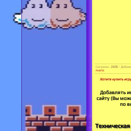
Сыграно:
:
2426
|
Добав
mario
Хотите купить игру
Добавлять и
сайту (Вы може
по в
Техническая 