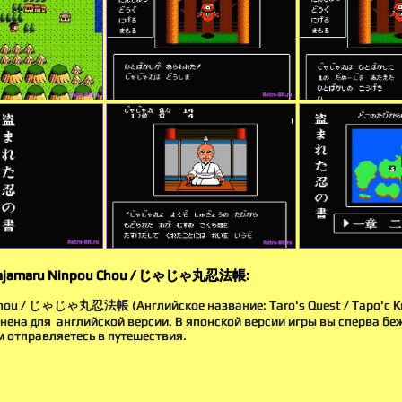
 Jajamaru Ninpou Chou / じゃじゃ丸忍法帳:
Chou / じゃじゃ丸忍法帳 (Английское название: Taro's Quest / Таро'с Кв
ена для английской версии. В японской версии игры вы сперва бе
м отправляетесь в путешествия.