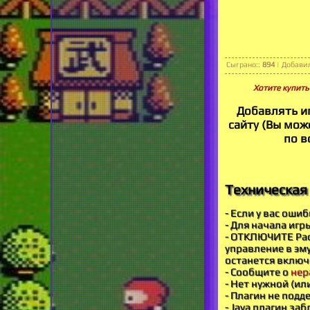
Сыграно:
:
894
|
Добави
Хотите купит
Добавлять и
сайту (Вы може
по в
Техническая 
- Если у вас оши
- Для начала игр
- ОТКЛЮЧИТЕ Рас
управление в эму
останется включ
- Сообщите о
нер
- Нет нужной (ил
- Плагин не под
- Java плагин за