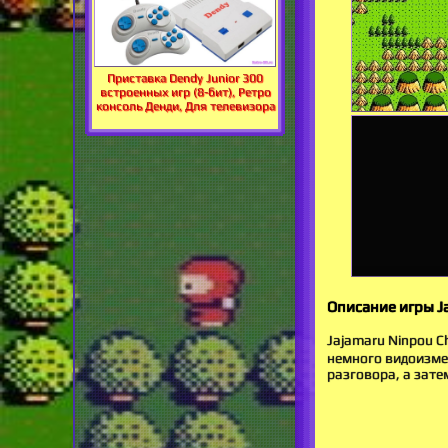
Приставка Dendy Junior 300
встроенных игр (8-бит), Ретро
консоль Денди, Для телевизора
Описание игры
Jajamaru Ninpou 
немного видоизмен
разговора, а зате