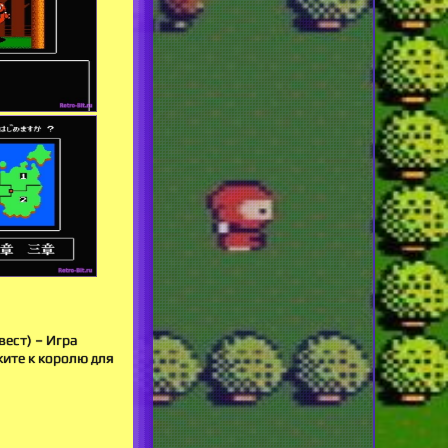
ест) – Игра
жите к королю для