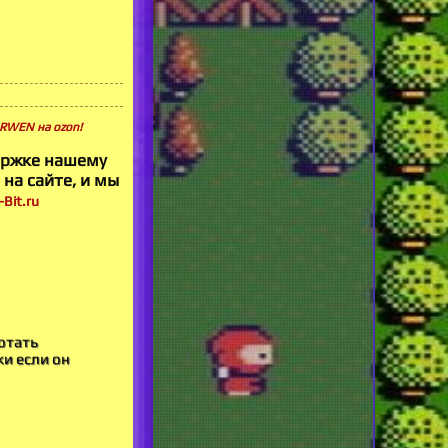
RWEN на ozon!
ержке нашему
 на сайте, и мы
Bit.ru
отать
ки если он