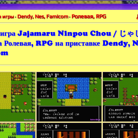
Ролевая, RPG
Dendy, Nes, Famicom
 игры
»
»
 игра Jajamaru Ninpou Chou /
 Ролевая, RPG на приставке Dendy, N
om