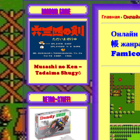
RANDOM GAME
Онлайн
Главная
»
Онлайн
帳 жанра
Famic
Musashi no Ken –
Tadaima Shugyō
RETRO-STUFF!