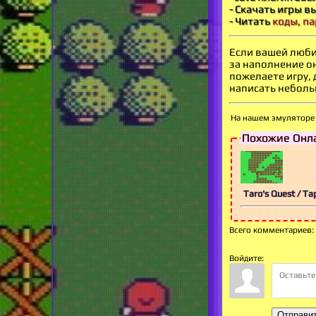
- Скачать игры в
- Читать
коды, па
Если вашей люби
за наполнение о
пожелаете игру,
написать небольш
На нашем эмуляторе 
Похожие Онла
Taro's Quest / Т
Всего комментариев
:
Войдите:
Отправи