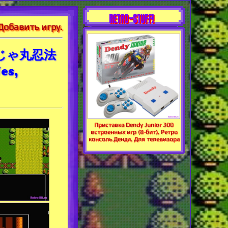
RETRO-STUFF!
Добавить игру.
 じゃじゃ丸忍法
es,
Приставка Dendy Junior 300
встроенных игр (8-бит), Ретро
консоль Денди, Для телевизора