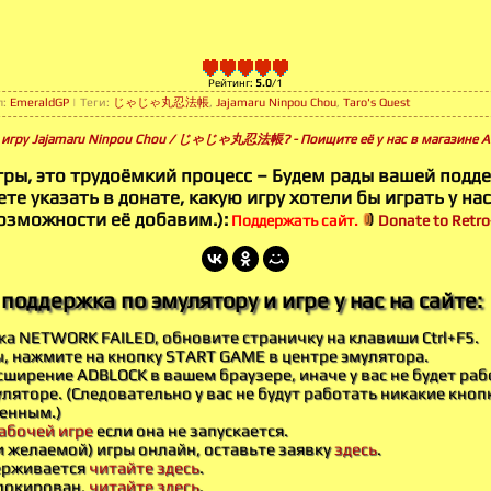
Рейтинг
:
5.0
/
1
л
:
EmeraldGP
|
Теги
:
じゃじゃ丸忍法帳
,
Jajamaru Ninpou Chou
,
Taro's Quest
ь игру Jajamaru Ninpou Chou / じゃじゃ丸忍法帳? - Поищите её у нас в магазине A
гры, это трудоёмкий процесс – Будем рады вашей подд
те указать в донате, какую игру хотели бы играть у нас
озможности её добавим.):
Поддержать сайт.
Donate to Retro-
поддержка по эмулятору и игре у нас на сайте:
бка NETWORK FAILED, обновите страничку на клавиши Ctrl+F5.
ы, нажмите на кнопку START GAME в центре эмулятора.
ширение ADBLOCK в вашем браузере, иначе у вас не будет раб
ляторе. (Следовательно у вас не будут работать никакие кноп
енным.)
абочей игре
если она не запускается.
и желаемой) игры онлайн, оставьте заявку
здесь
.
держивается
читайте здесь
.
блокирован,
читайте здесь
.