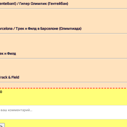
Hyper Olympic (Genteiban!) / Гипер Олимпик (Гентейбан)
 Barcelona / Трек н Филд в Барселоне (Олимпиада)
рек н Филд
rack & Field
0
ть