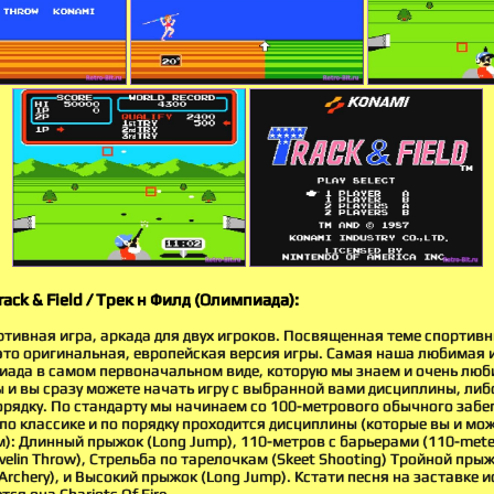
ack & Field / Трек н Филд (Олимпиада):
ртивная игра, аркада для двух игроков. Посвященная теме спортив
д это оригинальная, европейская версия игры. Самая наша любимая
иада в самом первоначальном виде, которую мы знаем и очень люби
 и вы сразу можете начать игру с выбранной вами дисциплины, либ
орядку. По стандарту мы начинаем со 100-метрового обычного забег
т по классике и по порядку проходится дисциплины (которые вы и мо
м): Длинный прыжок (Long Jump), 110-метров с барьерами (110-meter
velin Throw), Стрельба по тарелочкам (Skeet Shooting) Тройной прыжо
(Archery), и Высокий прыжок (Long Jump). Кстати песня на заставке 