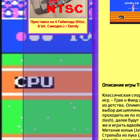
Приставка на 4 Геймпада (Ntsc.
8 bit. Самодел.) / Dendy
Описание игры Tr
Классическая спо
игр. - Трек н Фил
из детства. Олимп
выбор дисциплины
проходить их по п
dash), далее буду
же и играть вдвоё
Метание копья (Ja
Стрельба из лука 