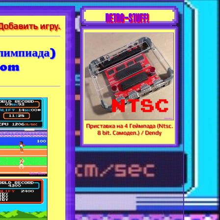
RETRO-STUFF!
Добавить игру.
лимпиада)
icom
Приставка на 4 Геймпада (Ntsc.
8 bit. Самодел.) / Dendy