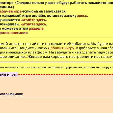
ляторе. (Следовательно у вас не будут работать никакие кноп
енным.)
абочей игре
если она не запускается.
и желаемой) игры онлайн, оставьте заявку
здесь
.
держивается
читайте здесь
.
блокирован,
читайте здесь
.
ы можете в этом
разделе.
роли, описания.
мой игры нет на сайте, и вы желаете её добавить. Мы будем 
нлайн игр. Найдите кнопку
Добавить игру.
и добавьте в наш сб
 для имеющихся платформ. Не забудьте к ней сделать пару св
ое описание.. Желаем вам хорошего настроения и ностальгии -
вы можете играть на весь экран, настраивать
управление, сохранять и загруж
йн игры:
 Гипер Олимпик