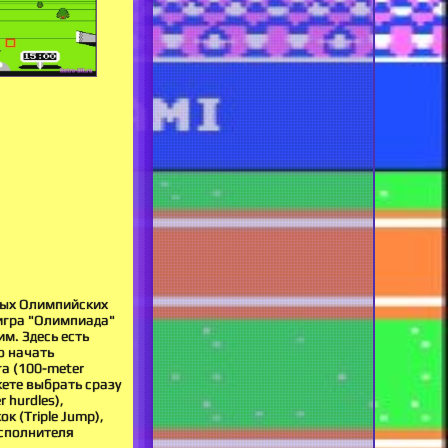
ных Олимпийских
 игра "Олимпиада"
м. Здесь есть
о начать
а (100-meter
жете выбрать сразу
 hurdles),
к (Triple Jump),
исполнителя