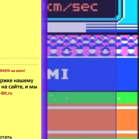
ARWEN на ozon!
ержке нашему
 на сайте, и мы
Bit.ru
отать