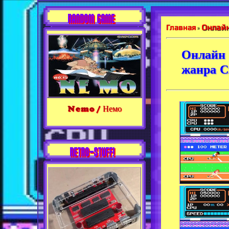
RANDOM GAME
Онлайн
Главная
»
Онлайн 
жанра С
Nemo / Немо
RETRO-STUFF!