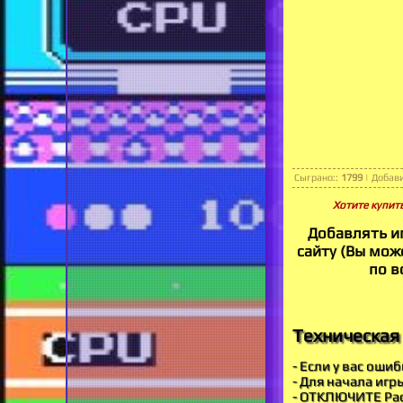
Сыграно:
:
1799
|
Добав
Хотите купить
Добавлять и
сайту (Вы може
по в
Техническая 
- Если у вас оши
- Для начала игр
- ОТКЛЮЧИТЕ Рас