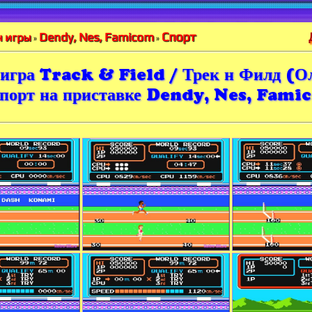
Спорт
Dendy, Nes, Famicom
 игры
»
»
игра Track & Field / Трек н Филд (О
порт на приставке Dendy, Nes, Fam