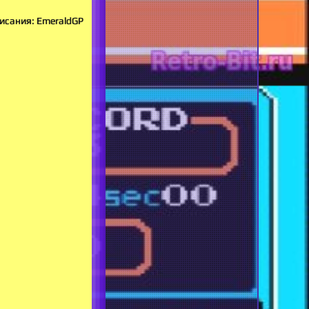
исания: EmeraldGP