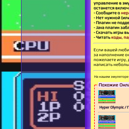
управление в эму
останется включ
- Сообщите о
нер
- Нет нужной (ил
- Плагин не под
- Java плагин за
- Скачать игры в
- Читать
коды, па
Если вашей люби
за наполнение о
пожелаете игру,
написать небольш
На нашем эмуляторе 
Похожие Онла
Hyper Olympic /