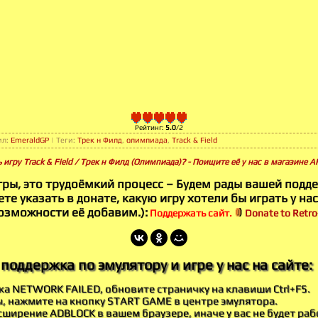
Рейтинг
:
5.0
/
2
ил
:
EmeraldGP
|
Теги
:
Трек н Филд
,
олимпиада
,
Track & Field
 игру Track & Field / Трек н Филд (Олимпиада)? - Поищите её у нас в магазине 
гры, это трудоёмкий процесс – Будем рады вашей подд
те указать в донате, какую игру хотели бы играть у нас
озможности её добавим.):
Поддержать сайт.
Donate to Retro-
поддержка по эмулятору и игре у нас на сайте:
бка NETWORK FAILED, обновите страничку на клавиши Ctrl+F5.
ы, нажмите на кнопку START GAME в центре эмулятора.
ширение ADBLOCK в вашем браузере, иначе у вас не будет раб