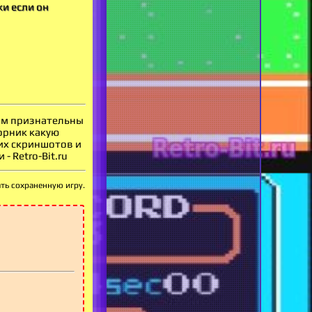
ки если он
вам признательны
орник какую
оих скриншотов и
 Retro-Bit.ru
ать сохраненную игру.