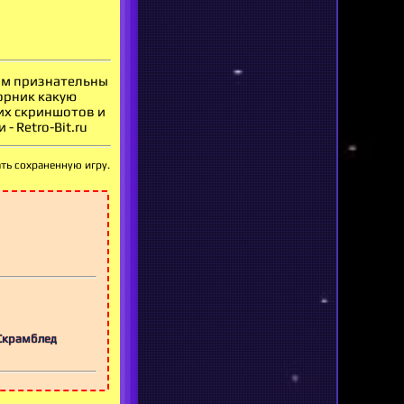
вам признательны
орник какую
оих скриншотов и
 Retro-Bit.ru
ать сохраненную игру.
 Скрамблед