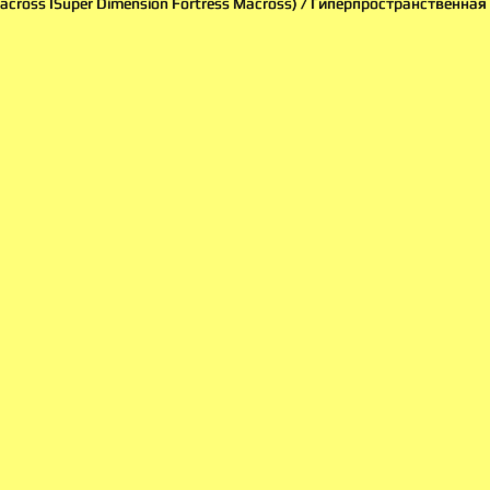
Macross ISuper Dimension Fortress Macross) / Гиперпространственна