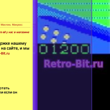
,
Macross
,
Макросс
 её у нас в магазине
ержке нашему
 на сайте, и мы
Bit.ru
отать
ки если он