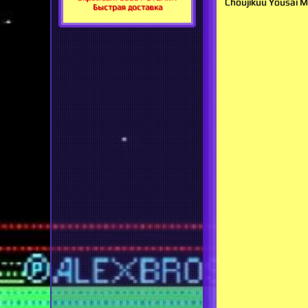
Choujikuu Yousai 
Быстрая доставка