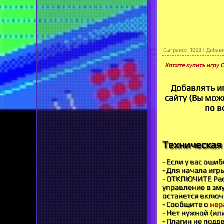
Сыграно:
:
1093
|
Добав
Хотите купить игру 
Добавлять и
сайту (Вы може
по в
Техническая 
- Если у вас оши
- Для начала игр
- ОТКЛЮЧИТЕ Рас
управление в эму
останется включ
- Сообщите о
нер
- Нет нужной (ил
- Плагин не под