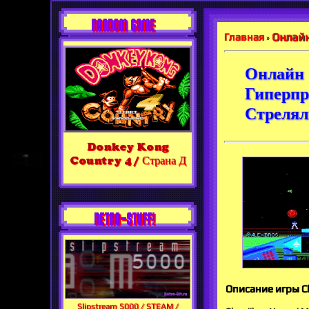
RANDOM GAME
Онлайн
Главная
»
Онлайн
Гиперпр
Стрелял
Donkey Kong
Country 4 / Страна Д
RETRO-STUFF!
Описание игры C
Slipstream 5000 / STEAM /