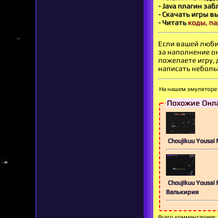
- Java плагин за
- Скачать игры в
- Читать
коды, па
Если вашей люби
за наполнение о
пожелаете игру,
написать небольш
На нашем эмуляторе 
Похожие Онла
Choujikuu Yousa
Choujikuu Yousai
Валькирия
Всего комментариев
: