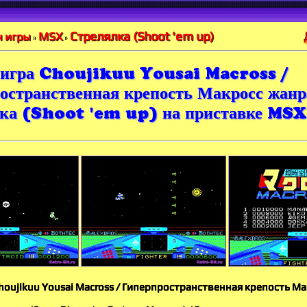
Стрелялка (Shoot 'em up)
MSX
 игры
»
»
 игра Choujikuu Yousai Macross /
остранственная крепость Макросс жанр
ка (Shoot 'em up) на приставке MSX
houjikuu Yousai Macross / Гиперпространственная крепость Ма