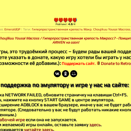
Рейтинг
:
4.8
/
4
ил
:
EmeraldGP
|
Теги
:
Гиперпространственная крепость Макр
,
Choujikuu Yousai Macross
Choujikuu Yousai Macross / Гиперпространственная крепость Макросс? - Поищите
ARWEN на ozon!
гры, это трудоёмкий процесс – Будем рады вашей подд
те указать в донате, какую игру хотели бы играть у нас
озможности её добавим.):
Поддержать сайт.
Donate to Retro-
поддержка по эмулятору и игре у нас на сайте:
бка NETWORK FAILED, обновите страничку на клавиши Ctrl+F5.
ы, нажмите на кнопку START GAME в центре эмулятора.
ширение ADBLOCK в вашем браузере, иначе у вас не будет раб
ляторе. (Следовательно у вас не будут работать никакие кноп
енным.)
абочей игре
если она не запускается.
и желаемой) игры онлайн, оставьте заявку
здесь
.
держивается
читайте здесь
.