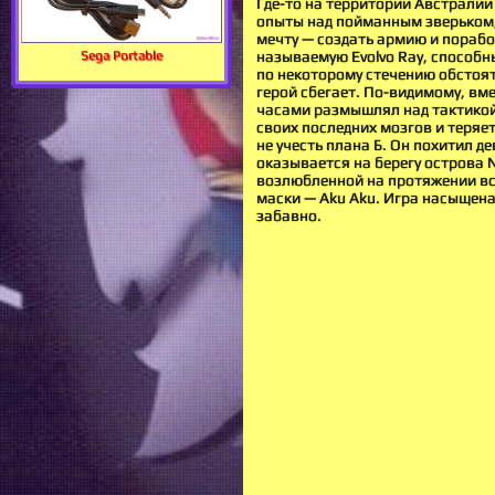
Где-то на территории Австралии
опыты над пойманным зверьком, 
мечту — создать армию и порабо
Sega Portable
называемую Evolvo Ray, способн
по некоторому стечению обстоят
герой сбегает. По-видимому, вм
часами размышлял над тактикой
своих последних мозгов и теряе
не учесть плана Б. Он похитил д
оказывается на берегу острова N
возлюбленной на протяжении все
маски — Aku Aku. Игра насыщена
забавно.