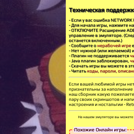
Техническая поддержка 
- Если у вас ошибка NETWORK 
- Для начала игры, нажмите н
- ОТКЛЮЧИТЕ Расширение ADBL
управление в эмуляторе. (Сле
останется включенным.)
- Сообщите о
нерабочей игре
е
- Нет нужной (или желаемой) 
- Плагин не поддерживается
ч
- Java плагин заблокирован,
ч
- Скачать игры вы можете в э
- Читать
коды, пароли, описан
Если вашей любимой игры нет 
признательны за наполнение 
наш сборник какую пожелаете 
пару своих скриншотов и нап
настроения и ностальгии - Retr
На нашем эмуляторе вы можете и
Похожие Онлайн игры: