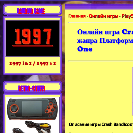
RANDOM GAME
Play
Онлайн игры
Главная
»
»
Онлайн игра Cr
жанра Платформ
One
1997 in 1 / 1997 в 1
RETRO-STUFF!
Описание игры Crash Bandicoot