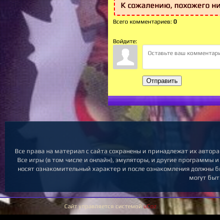
К сожалению, похожего ни
Всего комментариев
:
0
Войдите:
Отправить
Все права на материал с сайта сохранены и принадлежат их автор
Все игры (в том числе и онлайн), эмуляторы, и другие программы 
носят ознакомительный характер и после ознакомления должны бы
могут быт
Сайт управляется системой
uCoz