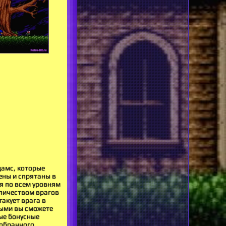
дамс, которые
ены и спрятаны в
я по всем уровням
оличеством врагов
акует врага в
рыми вы сможете
ные бонусные
собранного