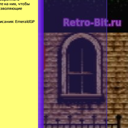
те на них, чтобы
 позволяющие
исания: EmeraldGP