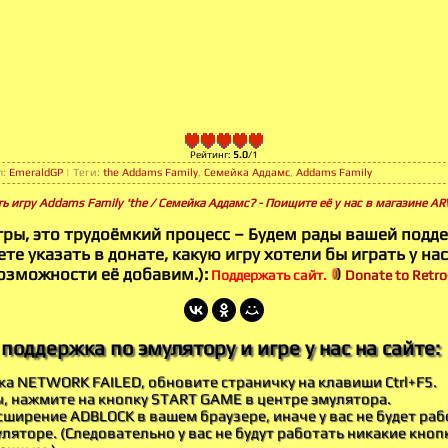
Рейтинг
:
5.0
/
1
л
:
EmeraldGP
|
Теги
:
the Addams Family
,
Семейка Аддамс
,
Addams Family
ь игру Addams Family 'the / Семейка Аддамс? - Поищите её у нас в магазине A
гры, это трудоёмкий процесс – Будем рады вашей подд
те указать в донате, какую игру хотели бы играть у нас
озможности её добавим.):
Поддержать сайт.
Donate to Retro-
поддержка по эмулятору и игре у нас на сайте:
бка NETWORK FAILED, обновите страничку на клавиши Ctrl+F5.
ы, нажмите на кнопку START GAME в центре эмулятора.
ширение ADBLOCK в вашем браузере, иначе у вас не будет раб
ляторе. (Следовательно у вас не будут работать никакие кноп