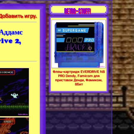
RETRO-STUFF!
Добавить игру.
Аддамс
ive 2,
Флеш-картридж EVERDRIVE N8
PRO Dendy, Famicom для
приставок Денди, Фамиком,
8бит