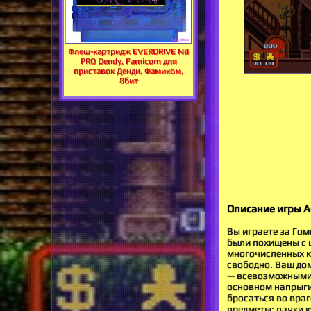
Флеш-картридж EVERDRIVE N8
PRO Dendy, Famicom для
приставок Денди, Фамиком,
8бит
Описание игры Ad
Вы играете за Гом
были похищены с ц
многочисленных к
свободно. Ваш до
— всевозможными 
основном напрыги
бросаться во враг
предметы: пачки к