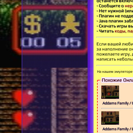
останется включ
- Сообщите о
нер
- Нет нужной (ил
- Плагин не под
- Java плагин за
- Скачать игры в
- Читать
коды, па
Если вашей люби
за наполнение о
пожелаете игру,
написать небольш
На нашем эмуляторе 
Похожие Онла
Addams Family /
Addams Family /