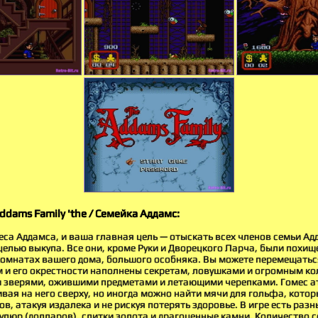
dams Family 'the / Семейка Аддамс:
еса Аддамса, и ваша главная цель — отыскать всех членов семьи Ад
елью выкупа. Все они, кроме Руки и Дворецкого Ларча, были похищ
омнатах вашего дома, большого особняка. Вы можете перемещатьс
м и его окрестности наполнены секретам, ловушками и огромным к
зверями, ожившими предметами и летающими черепками. Гомес ат
вая на него сверху, но иногда можно найти мячи для гольфа, кото
ов, атакуя издалека и не рискуя потерять здоровье. В игре есть раз
упюр (долларов), слитки золота и драгоценные камни. Количество 