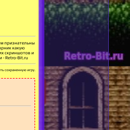
вам признательны
орник какую
оих скриншотов и
 Retro-Bit.ru
ать сохраненную игру.