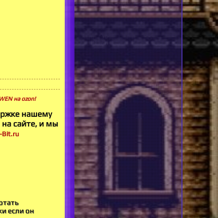
RWEN на ozon!
ержке нашему
 на сайте, и мы
Bit.ru
отать
ки если он