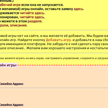
енным.)
абочей игре
если она не запускается.
и желаемой) игры онлайн, оставьте заявку
здесь
.
держивается
читайте здесь
.
блокирован,
читайте здесь
.
ы можете в этом
разделе.
роли, описания.
мой игры нет на сайте, и вы желаете её добавить. Мы будем 
нлайн игр. Найдите кнопку
Добавить игру.
и добавьте в наш сб
 для имеющихся платформ. Не забудьте к ней сделать пару св
ое описание.. Желаем вам хорошего настроения и ностальгии -
вы можете играть на весь экран, настраивать
управление, сохранять и загруж
йн игры:
 Семейка Аддамс
 Семейка Аддамс