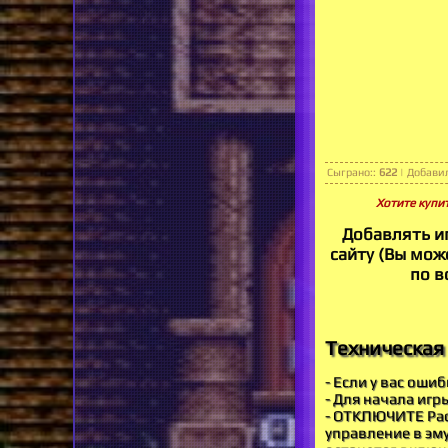
Сыграно:
:
622
|
Добави
Хотите купит
Добавлять и
сайту (Вы може
по в
Техническая 
- Если у вас оши
- Для начала игр
- ОТКЛЮЧИТЕ Рас
управление в эму