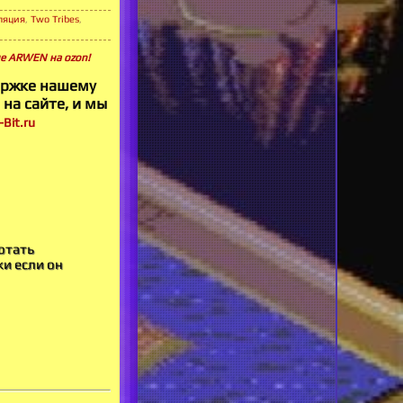
ляция
,
Two Tribes
,
ине ARWEN на ozon!
ержке нашему
 на сайте, и мы
Bit.ru
отать
ки если он