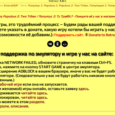
Рейтинг
:
5.0
/
2
ил
:
EmeraldGP
|
Теги
:
Популоус 2
,
Populous 2
,
Populous 2: Two Tribes
,
Популяция 2
,
Попу
у Populous 2: Two Tribes / Популоус 2: Ту Трайбс? - Поищите её у нас в магаз
гры, это трудоёмкий процесс – Будем рады вашей подд
те указать в донате, какую игру хотели бы играть у нас
озможности её добавим.):
Поддержать сайт.
Donate to Retro-
поддержка по эмулятору и игре у нас на сайте:
бка NETWORK FAILED, обновите страничку на клавиши Ctrl+F5.
ы, нажмите на кнопку START GAME в центре эмулятора.
ширение ADBLOCK в вашем браузере, иначе у вас не будет раб
ляторе. (Следовательно у вас не будут работать никакие кноп
енным.)
абочей игре
если она не запускается.
и желаемой) игры онлайн, оставьте заявку
здесь
.
держивается
читайте здесь
.
блокирован,
читайте здесь
.
ы можете в этом
разделе.
роли, описания.