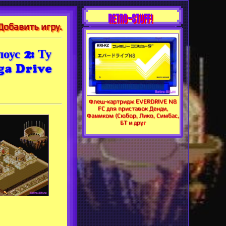
RETRO-STUFF!
Добавить игру.
оус 2: Ту
ega Drive
Флеш-картридж EVERDRIVE N8
FC для приставок Денди,
Фамиком (Сюбор, Лико, Симбас,
БТ и друг