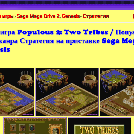
Стратегия
Sega Mega Drive 2, Genesis
 игры
»
»
игра Populous 2: Two Tribes / Попул
жанра Стратегия на приставке Sega M
sis