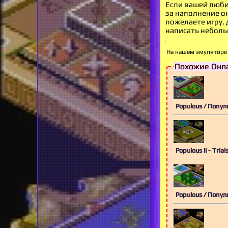
Если вашей люби
за наполнение о
пожелаете игру,
написать небольш
На нашем эмуляторе 
Похожие Онла
Populous / Попул
Populous II - Tr
Populous / Попу