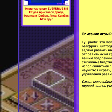
Флеш-картридж EVERDRIVE N8
FC для приставок Денди,
Фамиком (Сюбор, Лико, Симбас,
БТ и друг
Описание игры Po
Ту Трайбс, это По
Балфрог (Bullfrog
задача развить ва
отправить их на с
вашим подопечным.
стихийные бедстви
использовать её п
научиться играть
управления разви
Самая моя любимая
первой частью у м