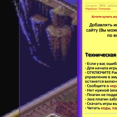
Сыграно:
:
1012
|
Добав
Populous
,
Популоус
Хотите купить игр
Добавлять и
сайту (Вы може
по в
Техническая 
- Если у вас оши
- Для начала игр
- ОТКЛЮЧИТЕ Рас
управление в эму
останется включ
- Сообщите о
нер
- Нет нужной (ил
- Плагин не под
- Java плагин за
- Скачать игры в
- Читать
коды, па