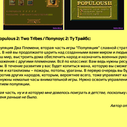
pulous 2: Two Tribes / Популоус 2: Ту Трайбс:
пуляция Два Племени, вторая часть игры "Популяция" славной стра
). В ней вы продолжаете царить над созданными вами миром и людь
ш мир, выстроить дома обеспечить народ и назначить военных руко
ражения с другими племенами. Всё по классике: Вам ведь нужны рес
 В течение развития у вас будет копиться мана, которую вы сможе
я и катаклизмы – пожары, потопы, ураганы. В первую очередь вы б
ротив других народов, которым, вероятнее всего, тоже управляет ка
, нужны немалые часы внимательной игры. Нужно освоить управлени
тием популяции.
 часть, ну и в которую мне довелось поиграть в детстве, поскольку
еня раньше не было.
Автор оп