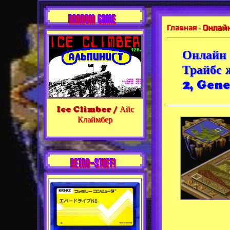
RANDOM GAME
Онлайн
Главная
»
Онлайн 
Трайбс 
2, Gene
Ice Climber / Айс
Клаймбер
RETRO-STUFF!