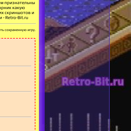
вам признательны
орник какую
оих скриншотов и
 Retro-Bit.ru
ать сохраненную игру.