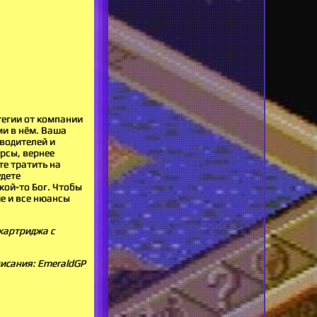
тегии от компании
ми в нём. Ваша
водителей и
урсы, вернее
те тратить на
удете
кой-то Бог. Чтобы
е и все нюансы
 картриджа с
исания: EmeraldGP