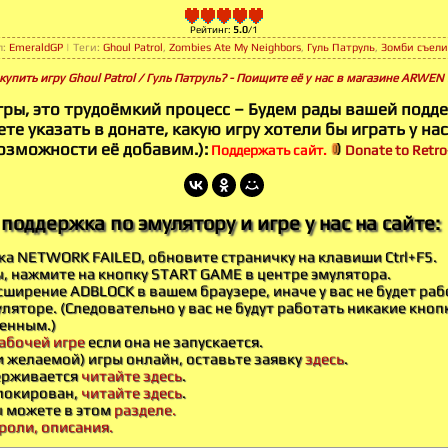
Рейтинг
:
5.0
/
1
л
:
EmeraldGP
|
Теги
:
Ghoul Patrol
,
Zombies Ate My Neighbors
,
Гуль Патруль
,
Зомби съели
купить игру Ghoul Patrol / Гуль Патруль? - Поищите её у нас в магазине ARWEN 
гры, это трудоёмкий процесс – Будем рады вашей подд
те указать в донате, какую игру хотели бы играть у нас
озможности её добавим.):
Поддержать сайт.
Donate to Retro-
поддержка по эмулятору и игре у нас на сайте:
бка NETWORK FAILED, обновите страничку на клавиши Ctrl+F5.
ы, нажмите на кнопку START GAME в центре эмулятора.
ширение ADBLOCK в вашем браузере, иначе у вас не будет раб
ляторе. (Следовательно у вас не будут работать никакие кноп
енным.)
абочей игре
если она не запускается.
и желаемой) игры онлайн, оставьте заявку
здесь
.
держивается
читайте здесь
.
блокирован,
читайте здесь
.
ы можете в этом
разделе.
роли, описания.