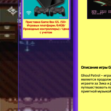
Приставка Game Box G5. (50+
Игровых платформ./64GB/
Проводные контроллеры) / Цена
с учетом
Описание игры Gh
Ghoul Patrol – игр
является продолже
играете за Зика и
путешествовать по
приятной музыкой