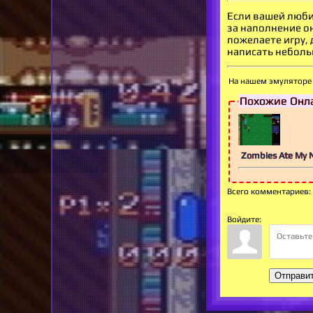
Если вашей люби
за наполнение о
пожелаете игру,
написать небольш
На нашем эмуляторе 
Похожие Онла
Zombies Ate My 
Всего комментариев
:
Войдите:
Отправи