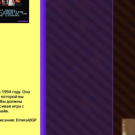
 1994 году. Она
 которой вы
. Вы должны
сивая игра с
райв.
исания: EmeraldGP