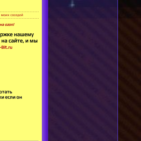
 моих соседей
на ozon!
ержке нашему
 на сайте, и мы
Bit.ru
отать
ки если он