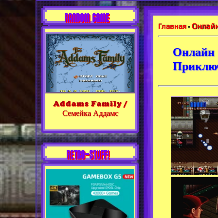
RANDOM GAME
Онлайн
Главная
»
Онлайн 
Приклю
Addams Family /
Семейка Аддамс
RETRO-STUFF!