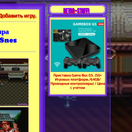
RETRO-STUFF!
Добавить игру.
нра
 Snes
Приставка Game Box G5. (50+
Игровых платформ./64GB/
Проводные контроллеры) / Цена
с учетом