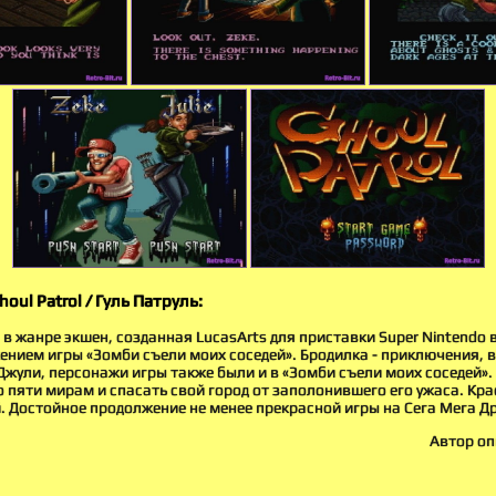
oul Patrol / Гуль Патруль:
а в жанре экшен, созданная LucasArts для приставки Super Nintendo в
нием игры «Зомби съели моих соседей». Бродилка - приключения, в
 Джули, персонажи игры также были и в «Зомби съели моих соседей»
 пяти мирам и спасать свой город от заполонившего его ужаса. Кра
. Достойное продолжение не менее прекрасной игры на Сега Мега Д
Автор оп