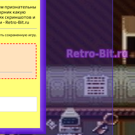
вам признательны
орник какую
оих скриншотов и
 Retro-Bit.ru
ать сохраненную игру.