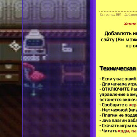
Сыграно:
:
691
|
Добави
Хотите 
Добавлять и
сайту (Вы може
по в
Техническая 
- Если у вас оши
- Для начала игр
- ОТКЛЮЧИТЕ Рас
управление в эму
останется включ
- Сообщите о
нер
- Нет нужной (ил
- Плагин не под
- Java плагин за
- Скачать игры в
- Читать
коды, па