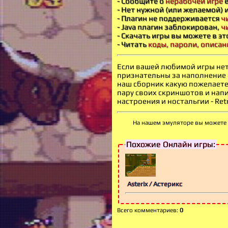
- Сообщите о
нерабочей игре
е
- Нет нужной (или желаемой) 
- Плагин не поддерживается
ч
- Java плагин заблокирован,
ч
- Скачать игры вы можете в э
- Читать
коды, пароли, описан
Если вашей любимой игры нет 
признательны за наполнение 
наш сборник какую пожелаете 
пару своих скриншотов и нап
настроения и ностальгии - Retr
На нашем эмуляторе вы можете и
Похожие Онлайн игры:
Asterix / Астерикс
Всего комментариев
:
0