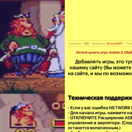
Сыграно:
:
580
|
Добавил
:
EmeraldGP
|
Тег
Хотите купить игру Asterix & Obel
Добавлять игры, это т
нашему сайту (Вы можете у
на сайте, и мы по возможн
Техническая поддержка 
- Если у вас ошибка NETWORK 
- Для начала игры, нажмите н
- ОТКЛЮЧИТЕ Расширение ADBL
управление в эмуляторе. (Сле
останется включенным.)