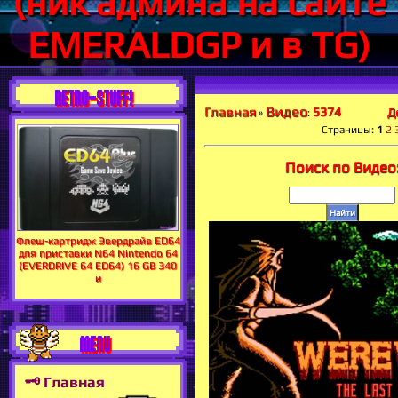
(ник админа на сайте
EMERALDGP и в TG)
RETRO-STUFF!
Видео
Главная
Д
5374
»
:
Страницы
:
1
2
Поиск по Видео
Флеш-картридж Эвердрайв ED64
для приставки N64 Nintendo 64
(EVERDRIVE 64 ED64) 16 GB 340
и
MENU
🗝 Главная