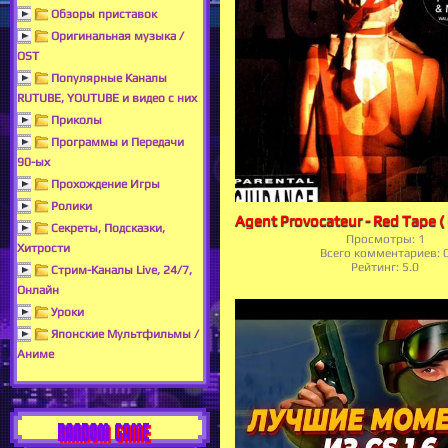
Обзоры приставок
Оригинальная музыка /
OST
Популярные Каналы
RUTUBE, YOUTUBE и видео с них
Приколы
Программы и Передачи
90-ых
Прохождение Игры
Ролики
Секреты, Подсказки,
Просмотры:
1
Хитрости
Всего комментариев:
Рейтинг:
5.0
Стрим-Каналы Live, 24/7,
Онлайн
Уроки
Японские Мультфильмы /
Аниме
RANDOM GAME