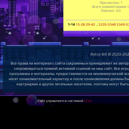
Просмотры:
1
Всего комментариев:
Рейтинг:
4.0
1-14
15-28
29-42
..
5335-5348
5349-5
Retro-Bit © 2020-20
Все права на материал с сайта сохранены и принадлежат их авто
сопровождаться прямой активной ссылкой на наш сайт. Все игры 
программы и материалы, предоставляются на некоммерческой основе
носят ознакомительный характер и после ознакомления должны бы
картриджах и других легальных носителях, поэтому могут быт
Сайт управляется системой
uCoz