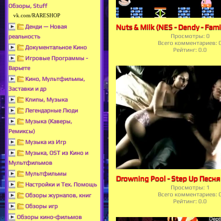
Обзоры, Stuff
vk.com/RARESHOP
Денди — Новая
Просмотры:
0
реальность
Всего комментариев:
Документальное Кино
Рейтинг:
0.0
Игровые Программы -
Варьете
Кино, Мультфильмы,
Заставки и др
Клипы, Музыка
Легендарные Люди
Музыка (Каверы,
Ремиксы)
Музыка из Игр
Музыка, OST из Кино и
Мультфильмов
Мультфильмы
Настройки и Тех. Помощь
Просмотры:
1
Всего комментариев:
Обзоры журналов, книг
Рейтинг:
0.0
Обзоры игр
Обзоры кино-фильмов