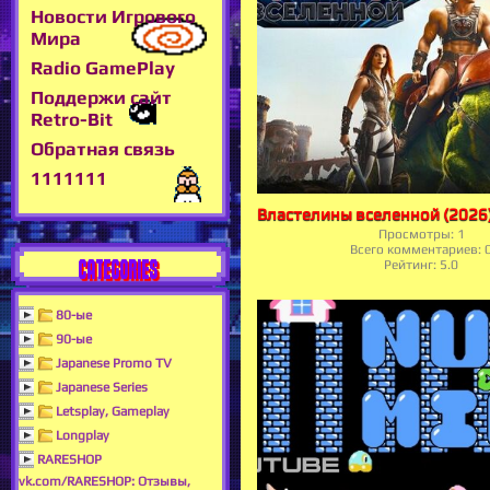
Новости Игрового
Мира
Radio GamePlay
Поддержи сайт
Retro-Bit
Обратная связь
1111111
Просмотры:
1
Всего комментариев:
CATEGORIES
Рейтинг:
5.0
80-ые
90-ые
Japanese Promo TV
Japanese Series
Letsplay, Gameplay
Longplay
RARESHOP
vk.com/RARESHOP: Отзывы,