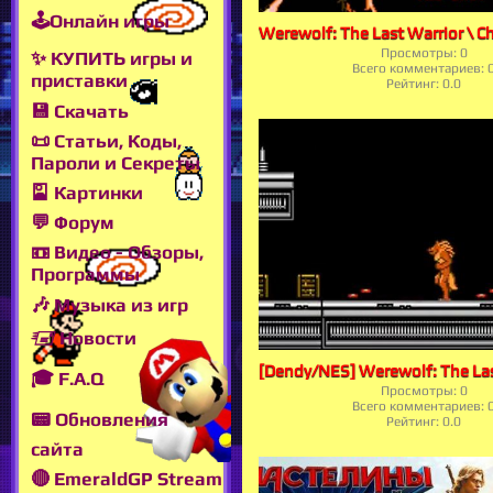
🕹Онлайн игры
Просмотры:
0
✨ КУПИТЬ игры и
Всего комментариев:
приставки
Рейтинг:
0.0
💾 Скачать
📜 Статьи, Коды,
Пароли и Секреты
🎴 Картинки
💬 Форум
📼 Видео - Обзоры,
Программы
🎶 Музыка из игр
🖅 Новости
🎓 F.A.Q
Просмотры:
0
Всего комментариев:
📟 Обновления
Рейтинг:
0.0
сайта
🔴 EmeraldGP Stream