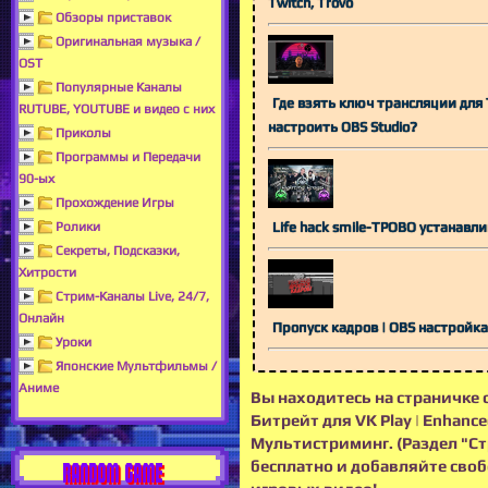
Twitch, Trovo
Обзоры приставок
Оригинальная музыка /
OST
Популярные Каналы
Где взять ключ трансляции для 
RUTUBE, YOUTUBE и видео с них
настроить OBS Studio?
Приколы
Программы и Передачи
90-ых
Прохождение Игры
Life hack smile-ТРОВО устанав
Ролики
Секреты, Подсказки,
Хитрости
Стрим-Каналы Live, 24/7,
Онлайн
Пропуск кадров | OBS 
Уроки
Японские Мультфильмы /
Аниме
Вы находитесь на страничке с
Битрейт для VK Play | Enhance
Мультистриминг. (Раздел "С
бесплатно и добавляйте своб
RANDOM GAME