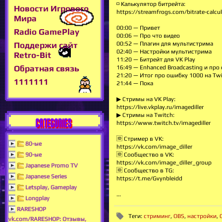
◽ Калькулятор битрейта:
Новости Игрового
https://streamfrogs.com/bitrate-calcul
Мира
00:00 — Привет
Radio GamePlay
00:06 — Про что видео
Поддержи сайт
00:52 — Плагин для мультистрима
02:40 — Настройки мультистрима
Retro-Bit
11:20 — Битрейт для VK Play
Обратная связь
16:49 — Enhanced Broadcasting и про
21:20 — Итог про ошибку 1000 на Tw
1111111
21:44 — Пока
▶ Стримы на VK Play:
https://live.vkplay.ru/imagediller
▶ Стримы на Twitch:
CATEGORIES
https://www.twitch.tv/imagediller
🆔 Стример в VK:
80-ые
https://vk.com/image_diller
90-ые
🆔 Cообщество в VK:
https://vk.com/image_diller_group
Japanese Promo TV
🆔 Сообщество в TG:
Japanese Series
https://t.me/Gvynbleidd
Letsplay, Gameplay
...
Longplay
RARESHOP
Теги
:
стриминг
,
OBS
,
настройки
,
vk.com/RARESHOP: Отзывы,