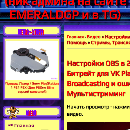
(ник админа на сайте
EMERALDGP и в TG)
RETRO-STUFF!
»
Настройки 
Видео
Главная
»
Помощь
»
Стримы, Трансл
Настройки OBS в 2
Битрейт для VK Pla
Broadcasting и ош
Привод, Лазер / Sony PlayStation
1 PS1 PSX (Для PSOne Slim
версий консолей)
Мультистриминг
Начать просмотр - нажми
MENU
видео.
🗝 Главная