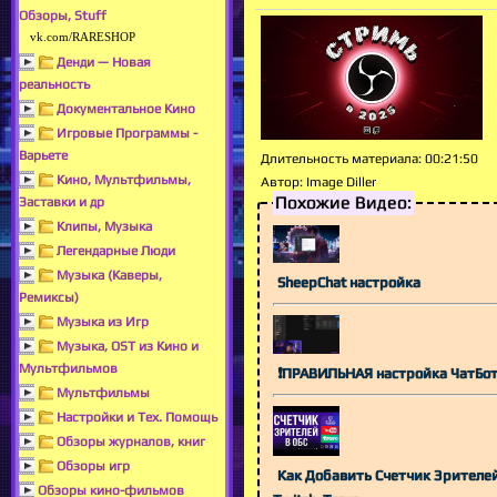
Обзоры, Stuff
vk.com/RARESHOP
Денди — Новая
реальность
Документальное Кино
Игровые Программы -
Варьете
Длительность материала
: 00:21:50
Кино, Мультфильмы,
Автор
: Image Diller
Похожие Видео:
Заставки и др
Клипы, Музыка
Легендарные Люди
Музыка (Каверы,
SheepChat настройка
Ремиксы)
Музыка из Игр
Музыка, OST из Кино и
Мультфильмов
❗ПРАВИЛЬНАЯ настройка ЧатБота 
Мультфильмы
Настройки и Тех. Помощь
Обзоры журналов, книг
Обзоры игр
Как Добавить Счетчик Зрителей
Обзоры кино-фильмов