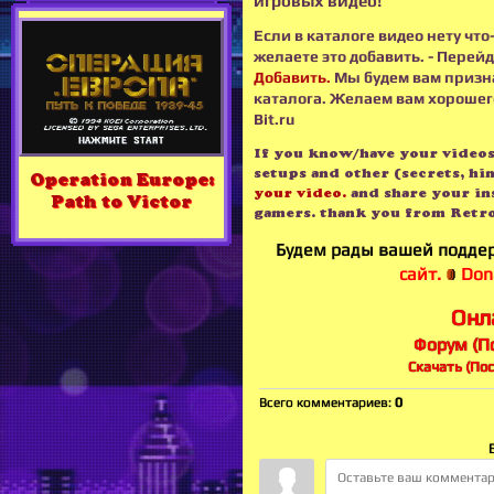
игровых видео!
Если в каталоге видео нету что
желаете это добавить. - Перейд
Добавить.
Мы будем вам призн
каталога. Желаем вам хорошего
Bit.ru
If you know/have your videos -
setups and other (secrets, hin
Operation Europe:
your video.
and share your in
Path to Victor
gamers. thank you from Retro
Будем рады вашей поддер
сайт.
Dona
Онл
Форум (П
Скачать (По
Всего комментариев
:
0