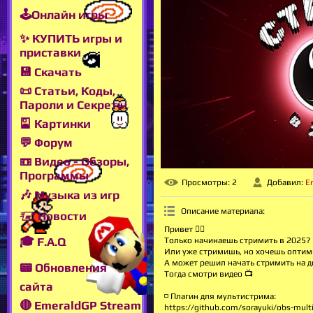
🕹Онлайн игры
✨ КУПИТЬ игры и
приставки
💾 Скачать
📜 Статьи, Коды,
Пароли и Секреты
🎴 Картинки
💬 Форум
📼 Видео - Обзоры,
Программы
Просмотры
: 2
Добавил
:
E
🎶 Музыка из игр
Описание материала
:
🖅 Новости
Привет 🖐🏻
🎓 F.A.Q
Только начинаешь стримить в 2025?
Или уже стримишь, но хочешь оптим
А может решил начать стримить на 
📟 Обновления
Тогда смотри видео 📺
сайта
◽ Плагин для мультистрима:
🔴 EmeraldGP Stream
https://github.com/sorayuki/obs-multi