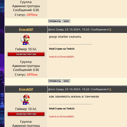
Группа:
Администраторы
Сообщений:
636
Статус:
Offline
EmeraldGP
Дата: Среда, 23.10.2024, 19:22 | Сообщение #
8
poop starter скачать
Геймер 10 lvl.
Мой Стрим на Twitch:
twitch.tv/EmeraldGPz
Группа:
Администраторы
Сообщений:
636
Статус:
Offline
EmeraldGP
Дата: Среда, 23.10.2024, 19:22 | Сообщение #
9
как занимать жизнь в танчиках
Геймер 10 lvl.
Мой Стрим на Twitch:
twitch.tv/EmeraldGPz
Группа:
Администраторы