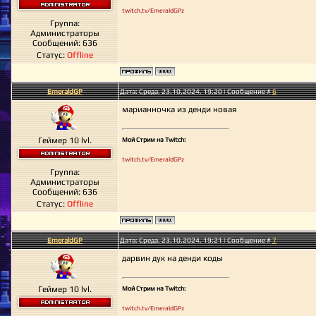
twitch.tv/EmeraldGPz
Группа:
Администраторы
Сообщений:
636
Статус:
Offline
EmeraldGP
Дата: Среда, 23.10.2024, 19:20 | Сообщение #
6
марианночка из денди новая
Геймер 10 lvl.
Мой Стрим на Twitch:
twitch.tv/EmeraldGPz
Группа:
Администраторы
Сообщений:
636
Статус:
Offline
EmeraldGP
Дата: Среда, 23.10.2024, 19:21 | Сообщение #
7
дарвин дук на денди коды
Геймер 10 lvl.
Мой Стрим на Twitch:
twitch.tv/EmeraldGPz