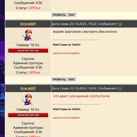
Сообщений:
636
Статус:
Offline
EmeraldGP
Дата: Среда, 23.10.2024, 19:22 | Сообщение #
10
жорик вартанов смотреть бесплатно
Геймер 10 lvl.
Мой Стрим на Twitch:
twitch.tv/EmeraldGPz
Группа:
Администраторы
Сообщений:
636
Статус:
Offline
EmeraldGP
Дата: Среда, 23.10.2024, 19:25 | Сообщение #
11
что дают улучшенив contra forse
Геймер 10 lvl.
Мой Стрим на Twitch:
twitch.tv/EmeraldGPz
Группа:
Администраторы
Сообщений:
636