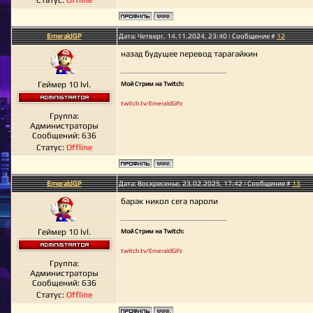
Статус:
Offline
EmeraldGP
Дата: Четверг, 14.11.2024, 23:40 | Сообщение #
12
назад будущее перевод тарагайкин
Геймер 10 lvl.
Мой Стрим на Twitch:
twitch.tv/EmeraldGPz
Группа:
Администраторы
Сообщений:
636
Статус:
Offline
EmeraldGP
Дата: Воскресенье, 23.02.2025, 17:42 | Сообщение #
13
барак никол сега пароли
Геймер 10 lvl.
Мой Стрим на Twitch:
twitch.tv/EmeraldGPz
Группа:
Администраторы
Сообщений:
636
Статус:
Offline