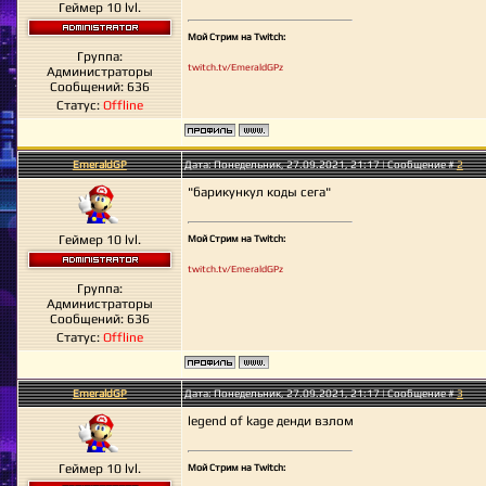
Геймер 10 lvl.
Мой Стрим на Twitch:
Группа:
twitch.tv/EmeraldGPz
Администраторы
Сообщений:
636
Статус:
Offline
EmeraldGP
Дата: Понедельник, 27.09.2021, 21:17 | Сообщение #
2
"барикункул коды сега"
Геймер 10 lvl.
Мой Стрим на Twitch:
twitch.tv/EmeraldGPz
Группа:
Администраторы
Сообщений:
636
Статус:
Offline
EmeraldGP
Дата: Понедельник, 27.09.2021, 21:17 | Сообщение #
3
legend of kage денди взлом
Геймер 10 lvl.
Мой Стрим на Twitch: