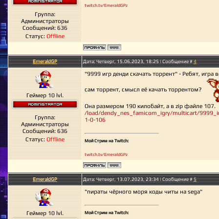
twitch.tv/EmeraldGPz
Группа:
Администраторы
Сообщений:
636
Статус:
Offline
EmeraldGP
Дата: Четверг, 15.06.2023, 18:25 | Сообщение #
4
"9999 игр денди скачать торрент" - Ребят, игра в
сам торрент, смысл её качать торрентом?
Геймер 10 lvl.
Она размером 190 килобайт, а в zip файле 107.
/load/dendy_nes_famicom_igry/multicart/9999_i
Группа:
1-0-106
Администраторы
Сообщений:
636
Статус:
Offline
Мой Стрим на Twitch:
twitch.tv/EmeraldGPz
EmeraldGP
Дата: Четверг, 13.07.2023, 23:34 | Сообщение #
5
"пираты чёрного моря коды читы на sega"
Геймер 10 lvl.
Мой Стрим на Twitch: