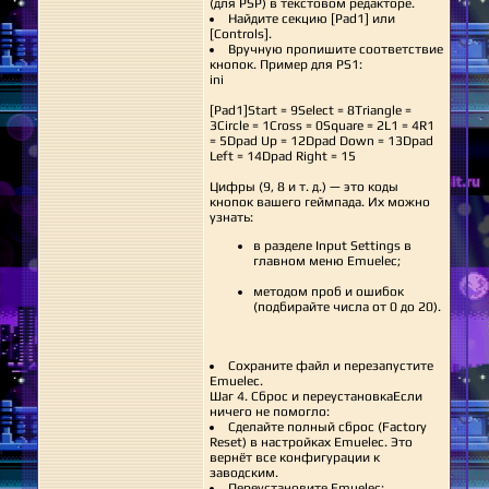
(для PSP) в текстовом редакторе.
Найдите секцию [Pad1] или
[Controls].
Вручную пропишите соответствие
кнопок. Пример для PS1:
ini
[Pad1]Start = 9Select = 8Triangle =
3Circle = 1Cross = 0Square = 2L1 = 4R1
= 5Dpad Up = 12Dpad Down = 13Dpad
Left = 14Dpad Right = 15
Цифры (9, 8 и т. д.) — это коды
кнопок вашего геймпада. Их можно
узнать:
в разделе Input Settings в
главном меню Emuelec;
методом проб и ошибок
(подбирайте числа от 0 до 20).
Сохраните файл и перезапустите
Emuelec.
Шаг 4. Сброс и переустановкаЕсли
ничего не помогло:
Сделайте полный сброс (Factory
Reset) в настройках Emuelec. Это
вернёт все конфигурации к
заводским.
Переустановите Emuelec: