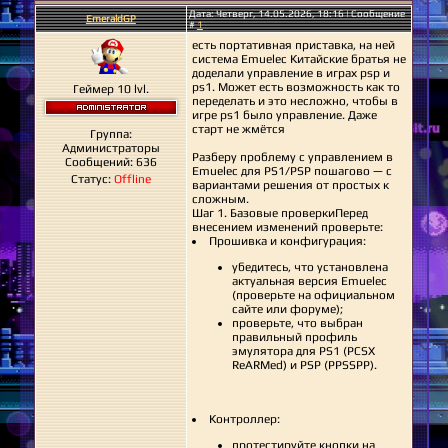
Дата: Четверг, 14.05.2026, 18:16 | Сообщение
EmeraldGP
#
1
есть портативная приставка, на ней
система Emuelec Китайские братья не
доделали управление в играх psp и
ps1. Может есть возможность как то
Геймер 10 lvl.
переделать и это несложно, чтобы в
игре ps1 было управление. Даже
старт не жмётся
Группа:
Администраторы
Разберу проблему с управлением в
Сообщений:
636
Emuelec для PS1/PSP пошагово — с
Статус:
Offline
вариантами решения от простых к
сложным.
Шаг 1. Базовые проверкиПеред
внесением изменений проверьте:
Прошивка и конфигурация:
убедитесь, что установлена
актуальная версия Emuelec
(проверьте на официальном
сайте или форуме);
проверьте, что выбран
правильный профиль
эмулятора для PS1 (PCSX
ReARMed) и PSP (PPSSPP).
Контроллер:
протестируйте кнопки на