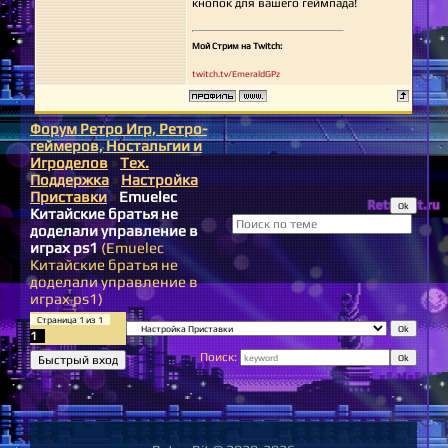
кнопок для вашего геймпада!
Мой Стрим на Twitch:
twitch.tv/EmeraldGPz
Форум Ретро Игр, Ретро-
геймеров, Ностальгии и
Игроделов
»
Тех.
Поддержка
»
Настройка
Приставки
»
Emuelec
Китайские братья не
доделали управление в
играх ps1
(Emuelec
Китайские братья не
доделали управление в
играх ps1)
Страница
1
из
1
1
Поиск: