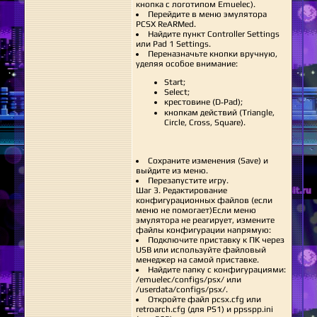
кнопка с логотипом Emuelec).
Перейдите в меню эмулятора
PCSX ReARMed.
Найдите пункт Controller Settings
или Pad 1 Settings.
Переназначьте кнопки вручную,
уделяя особое внимание:
Start;
Select;
крестовине (D‑Pad);
кнопкам действий (Triangle,
Circle, Cross, Square).
Сохраните изменения (Save) и
выйдите из меню.
Перезапустите игру.
Шаг 3. Редактирование
конфигурационных файлов (если
меню не помогает)Если меню
эмулятора не реагирует, измените
файлы конфигурации напрямую:
Подключите приставку к ПК через
USB или используйте файловый
менеджер на самой приставке.
Найдите папку с конфигурациями:
/emuelec/configs/psx/ или
/userdata/configs/psx/.
Откройте файл pcsx.cfg или
retroarch.cfg (для PS1) и ppsspp.ini