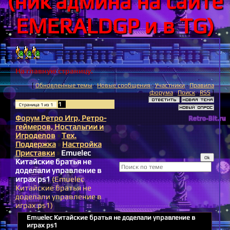
(ник админа на сайте
EMERALDGP и в TG)
На главную страницу.
[
Обновленные темы
·
Новые сообщения
·
Участники
·
Правила
форума
·
Поиск
·
RSS
]
1
Страница
1
из
1
Форум Ретро Игр, Ретро-
геймеров, Ностальгии и
Игроделов
»
Тех.
Поддержка
»
Настройка
Приставки
»
Emuelec
Китайские братья не
доделали управление в
играх ps1
(Emuelec
Китайские братья не
доделали управление в
играх ps1)
Emuelec Китайские братья не доделали управление в
играх ps1