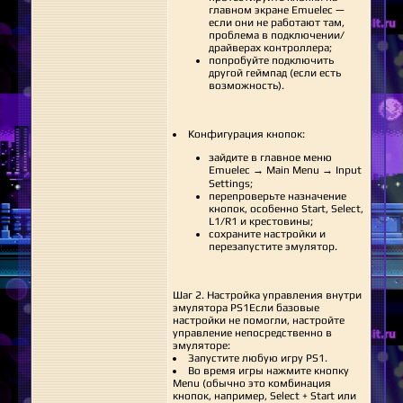
главном экране Emuelec —
если они не работают там,
проблема в подключении/
драйверах контроллера;
попробуйте подключить
другой геймпад (если есть
возможность).
Конфигурация кнопок:
зайдите в главное меню
Emuelec → Main Menu → Input
Settings;
перепроверьте назначение
кнопок, особенно Start, Select,
L1/R1 и крестовины;
сохраните настройки и
перезапустите эмулятор.
Шаг 2. Настройка управления внутри
эмулятора PS1Если базовые
настройки не помогли, настройте
управление непосредственно в
эмуляторе:
Запустите любую игру PS1.
Во время игры нажмите кнопку
Menu (обычно это комбинация
кнопок, например, Select + Start или