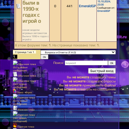
были в
15.10.2024,
23:30
0
441
EmeraldGP
1990-х
Сообщение от:
EmeraldGP
годах с
игрой o
какие модели
игровых автоматов
были в 1990-х годах с
игрой o
В этом форуме тем:
1
. На странице показано тем:
1
.
Страница
1
из
1
1
Поиск:
Обычная тема
(Есть новые
сообщения)
Обычная тема
Вы
не можете
создавать темы
Обычная тема
Вы
не можете
создавать опросы
(Нет новых
Вы
не можете
прикреплять файлы
сообщений)
Вы
не можете
отвечать на сообщения
Тема - опрос
Горячая тема
(Есть новые
сообщения)
Важная тема
Горячая тема
(Нет новых
сообщений)
Горячая тема