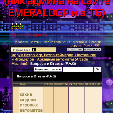
(ник админа на сайте
EMERALDGP и в TG)
На главную страницу.
[
Обновленные темы
·
Новые сообщения
·
Участники
·
Правила
форума
·
Поиск
·
RSS
]
1
Страница
1
из
1
Форум Ретро Игр, Ретро-геймеров, Ностальгии
и Игроделов
»
Аркадные автоматы (Arcade
Machine)
»
Вопросы и Ответы (F.A.Q)
Фильтр по:
Вопросы и Ответы (F.A.Q)
Тема
Ответы
Просмотры
Автор темы
Обновления
↓
какие
модели
игровых
автоматов