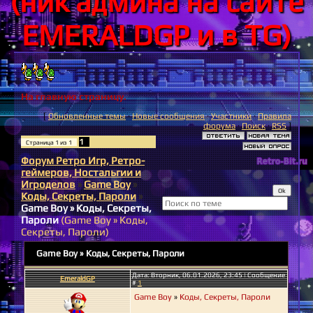
(ник админа на сайте
EMERALDGP и в TG)
На главную страницу.
[
Обновленные темы
·
Новые сообщения
·
Участники
·
Правила
форума
·
Поиск
·
RSS
]
1
Страница
1
из
1
Форум Ретро Игр, Ретро-
геймеров, Ностальгии и
Игроделов
»
Game Boy
»
Коды, Секреты, Пароли
»
Game Boy » Коды, Секреты,
Пароли
(Game Boy » Коды,
Секреты, Пароли)
Game Boy » Коды, Секреты, Пароли
Дата: Вторник, 06.01.2026, 23:45 | Сообщение
EmeraldGP
#
1
Game Boy
»
Коды, Секреты, Пароли