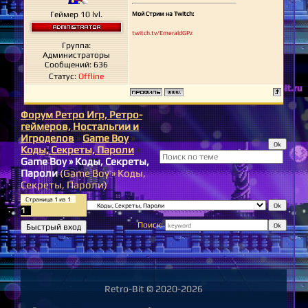
Геймер 10 lvl.
Мой Стрим на Twitch:
twitch.tv/EmeraldGPz
Группа:
Администраторы
Сообщений:
636
Статус:
Offline
Форум Ретро Игр, Ретро-
геймеров, Ностальгии и
Игроделов
»
Game Boy
»
Коды, Секреты, Пароли
»
Game Boy » Коды, Секреты,
Пароли
(Game Boy » Коды,
Секреты, Пароли)
Страница
1
из
1
1
Поиск:
Retro-Bit © 2020-2026