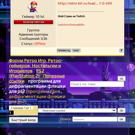
http://retro-bit.ru/load....1-0-349
Геймер 10 lvl.
Мой Стрим на Twitch:
twitch.tv/EmeraldGPz
Группа:
Администраторы
Сообщений:
636
Статус:
Offline
Форум Ретро Игр, Ретро-
геймеров, Ностальгии и
Игроделов
»
PS2
(PlayStation 2)
»
Полезные
ссылки
»
программа для
дефрагментации флешки
для ps2
(программа для
дефрагментации флешки
для ps2)
Страница
1
из
1
1
Поиск: