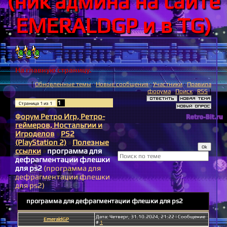
(ник админа на сайте
EMERALDGP и в TG)
На главную страницу.
[
Обновленные темы
·
Новые сообщения
·
Участники
·
Правила
форума
·
Поиск
·
RSS
]
1
Страница
1
из
1
Форум Ретро Игр, Ретро-
геймеров, Ностальгии и
Игроделов
»
PS2
(PlayStation 2)
»
Полезные
ссылки
»
программа для
дефрагментации флешки
для ps2
(программа для
дефрагментации флешки
для ps2)
программа для дефрагментации флешки для ps2
Дата: Четверг, 31.10.2024, 21:22 | Сообщение
EmeraldGP
#
1