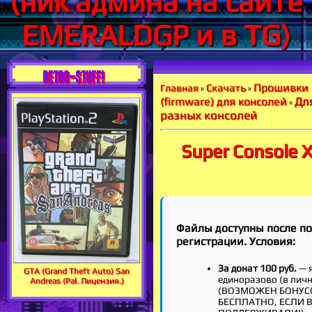
(ник админа на сайте
EMERALDGP и в TG)
RETRO-STUFF!
Прошивки
Скачать
Главная
»
»
Дл
(firmware) для консолей
»
разных консолей
Super Console 
Файлы доступны после п
регистрации. Условия:
За донат 100 руб.
— 
GTA (Grand Theft Auto) San
единоразово (в лич
Andreas (Pal. Лицензия.)
(ВОЗМОЖЕН БОНУС
БЕСПЛАТНО, ЕСЛИ 