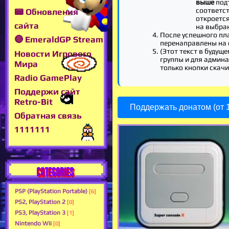
выше
подт
соответс
📟 Обновления
откроетс
сайта
на выбра
После успешного пл
🔴 EmeraldGP Stream
перенаправлены на 
(Этот текст в будуще
Новости Игрового
группы и для админа,
Мира
только кнопки скачи
Radio GamePlay
Поддержи сайт
Retro-Bit
Поддержать донатом (от 1
Обратная связь
1111111
CATEGORIES
PSP (PlayStation Portable)
[6]
PS2, PlayStation 2
[0]
PS3, PlayStation 3
[1]
Nintendo Wii
[0]