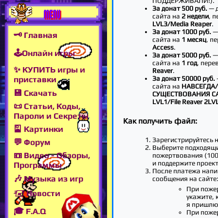
ПОДДЕРЖИВАЛИ!).
За донат 500 руб.
— 
MENU
сайта на
2 недели
, 
LVL3/Media Reaper
.
За донат 1000 руб.
—
🗝 Главная
сайта на
1 месяц
, п
Access
.
🕹Онлайн игры
За донат 5000 руб.
—
сайта на
1 год
, пере
✨ КУПИТЬ игры и
Reaver
.
За донат 50000 руб.
приставки
сайта на
НАВСЕГДА/
💾 Скачать
СУЩЕСТВОВАНИЯ С
LVL1/File Reaver 2LV
📜 Статьи, Коды,
Пароли и Секреты
Как получить файл:
🎴 Картинки
Зарегистрируйтесь н
💬 Форум
Выберите подходящ
📼 Видео - Обзоры,
пожертвования (100,
и поддержите проект
Программы
После платежа напи
🎶 Музыка из игр
сообщения на сайте
При поже
🖅 Новости
укажите, 
я пришлю
🎓 F.A.Q
При поже