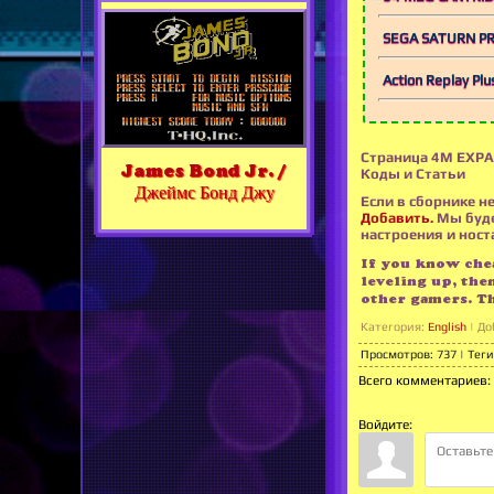
SEGA SATURN P
Action Replay Plu
Страница 4M EXPAN
James Bond Jr. /
Коды и Статьи
Джеймс Бонд Джу
Если в сборнике не
Добавить.
Мы буде
настроения и носта
If you know chea
leveling up, the
other gamers. T
Категория
:
English
|
До
Просмотров
:
737
|
Теги
Всего комментариев
:
Войдите: