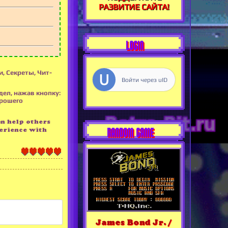
РАЗВИТИЕ САЙТА!
LOGIN
, Секреты, Чит-
Войти через uID
дел, нажав кнопку:
орошего
an help others
RANDOM GAME
erience with
James Bond Jr. /