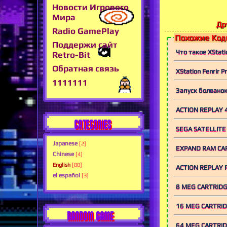
Новости Игрового
Мира
Др
Radio GamePlay
Похожие Коды
Поддержи сайт
Что такое XStatio
Retro-Bit
Обратная связь
XStation Fenrir 
1111111
Запуск болванок 
ACTION REPLAY 
CATEGORIES
SEGA SATELLITE
Japanese
[2]
EXPAND RAM CA
Chinese
[4]
English
[80]
ACTION REPLAY 
el español
[3]
8 MEG CARTRID
16 MEG CARTRI
RANDOM GAME
64 MEG CARTRI