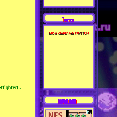
Twitch
Мой канал на TWITCH
fighter)..
DOWNLOAD!