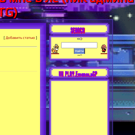
TG)
SEARCH
[
Добавить статью
]
VK PLAY.EmeraldGP