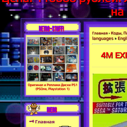
на
RETRO-STUFF!
Коды, П
Главная
»
languages
»
Engl
4M EX
Оригинал и Реплики Диски PS1
(PSOne, Playstation 1)
MENU
🗝 Главная