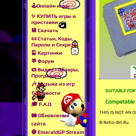
🕹Онлайн игры
✨ КУПИТЬ игры и
приставки
💾 Скачать
📜 Статьи, Коды,
Пароли и Секреты
🎴 Картинки
💬 Форум
📼 Видео - Обзоры,
Программы
🎶 Музыка из игр
SUITABLE FOR
🖅 Новости
Compatable w
🎓 F.A.Q
THIS IS NOT AN O
📟 Обновления
© Retro-Bit.Ru
сайта
🔴 EmeraldGP Stream