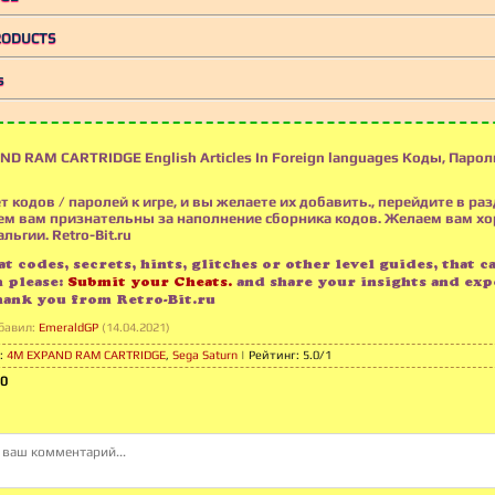
RODUCTS
s
D RAM CARTRIDGE English Articles In Foreign languages Коды, Пароли
т кодов / паролей к игре, и вы желаете их добавить., перейдите в раз
м вам признательны за наполнение сборника кодов. Желаем вам х
льгии. Retro-Bit.ru
t codes, secrets, hints, glitches or other level guides, that c
n please:
Submit your Cheats.
and share your insights and exp
hank you from Retro-Bit.ru
бавил
:
EmeraldGP
(14.04.2021)
:
4M EXPAND RAM CARTRIDGE
,
Sega Saturn
|
Рейтинг
:
5.0
/
1
0