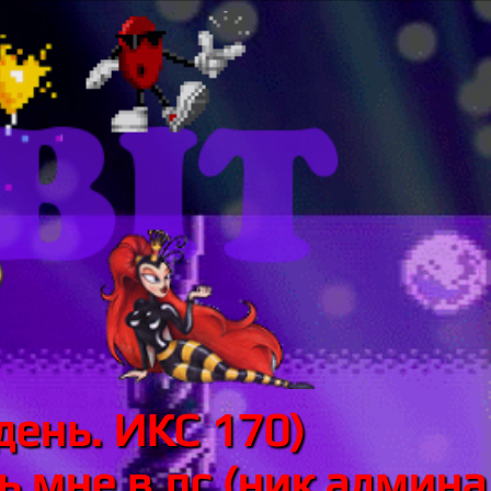
день. ИКС 170)
 мне в лс (ник админа