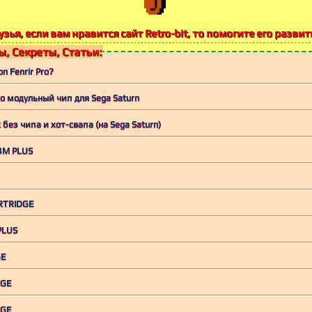
узья, если вам нравится сайт Retro-bit, то помогите его развит
, Секреты, Статьи:
n Fenrir Pro?
Pro модульный чип для Sega Saturn
без чипа и хот-свапа (на Sega Saturn)
4M PLUS
RTRIDGE
PLUS
GE
DGE
DGE