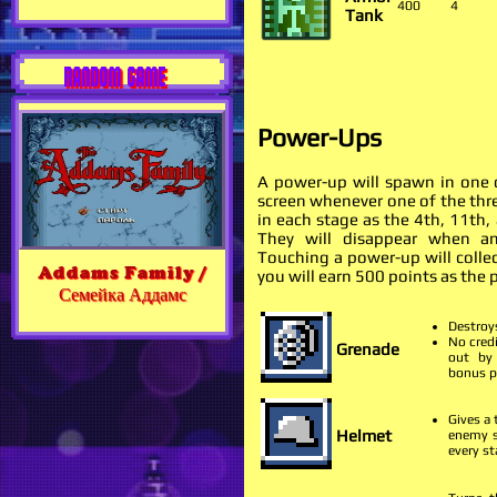
400
4
Tank
RANDOM GAME
Power-Ups
A power-up will spawn in one 
screen whenever one of the thr
in each stage as the 4th, 11th,
They will disappear when an
Touching a power-up will collect
Addams Family /
you will earn 500 points as the 
Семейка Аддамс
Destroy
No credi
Grenade
out by
bonus po
Gives a 
Helmet
enemy s
every st