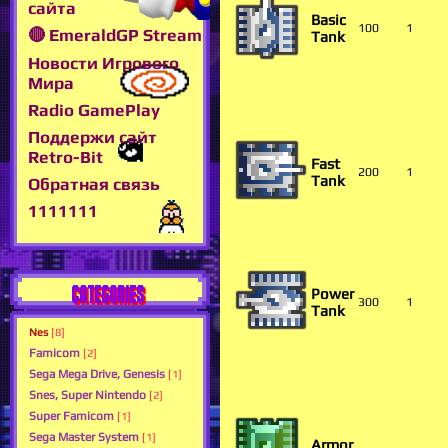
сайта
Basic
100
1
🔴 EmeraldGP Stream
Tank
Новости Игрового
Мира
Radio GamePlay
Поддержи сайт
Retro-Bit
Fast
200
1
Tank
Обратная связь
1111111
CATEGORIES
Power
300
1
Tank
Nes
[8]
Famicom
[2]
Sega Mega Drive, Genesis
[1]
Snes, Super Nintendo
[2]
Super Famicom
[1]
Sega Master System
[1]
Armor