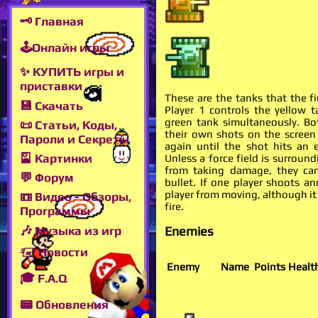
🗝 Главная
🕹Онлайн игры
✨ КУПИТЬ игры и
приставки
These are the tanks that the fi
💾 Скачать
Player 1 controls the yellow t
green tank simultaneously. Bo
📜 Статьи, Коды,
their own shots on the screen
Пароли и Секреты
again until the shot hits an 
🎴 Картинки
Unless a force field is surroun
from taking damage, they ca
💬 Форум
bullet. If one player shoots an
player from moving, although it w
📼 Видео - Обзоры,
fire.
Программы
🎶 Музыка из игр
Enemies
🖅 Новости
Enemy
Name
Points
Healt
🎓 F.A.Q
📟 Обновления