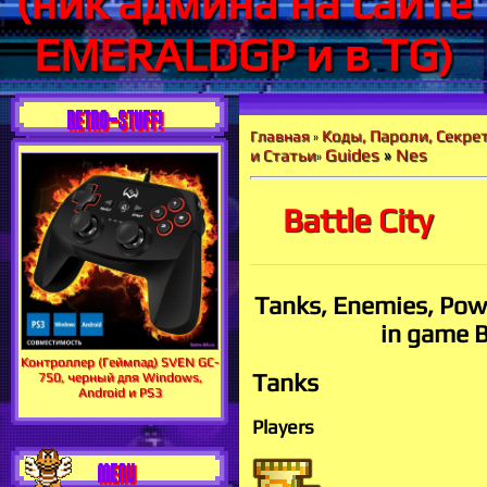
(ник админа на сайте
EMERALDGP и в TG)
RETRO-STUFF!
Коды, Пароли, Секре
Главная
»
Guides
»
Nes
и Статьи
»
Battle City
Tanks, Enemies, Pow
in game B
Контроллер (Геймпад) SVEN GC-
Tanks
750, черный для Windows,
Android и PS3
Players
MENU