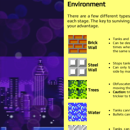
Environment
There are a few different type
each stage. The key to survivin
your advantage.
Tanks and 
Brick
Can be des
Wall
times when
the same s
Stops tank
Steel
Can only b
Wall
side by ma
Obfuscate
moving th
Trees
Caution:
tr
trickier to 
Tanks canno
Water
Bullets can
Tanks can