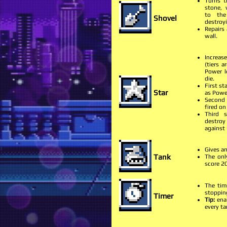
Turns t
stone, 
to the
Shovel
destroyi
Repairs
wall.
Increas
(tiers a
Power l
die.
First st
Star
as Power
Second 
fired on
Third s
destroy 
against 
Gives an
Tank
The only
score 2
The tim
stoppin
Timer
Tip:
enab
every t