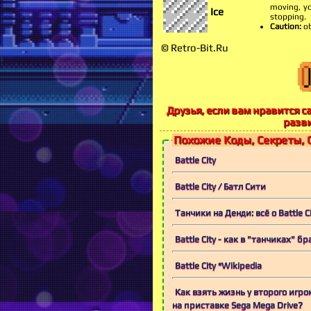
moving, yo
Ice
stopping.
Caution:
ob
© Retro-Bit.Ru
Друзья, если вам нравится са
разв
Похожие Коды, Секреты, 
Battle City
Battle City / Батл Сити
Танчики на Денди: всё о Battle C
Battle City - как в "танчиках" б
Battle City *Wikipedia
Как взять жизнь у второго игрок
на приставке Sega Mega Drive?